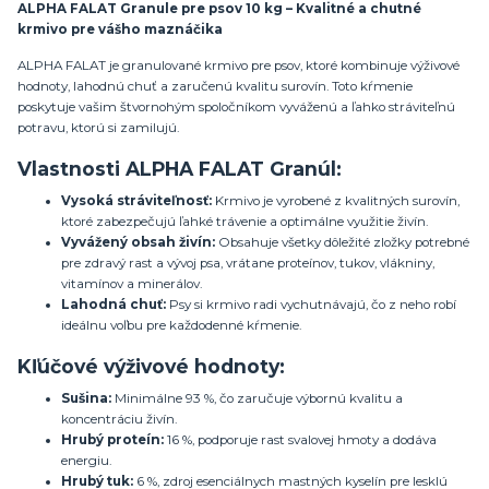
ALPHA FALAT Granule pre psov 10 kg – Kvalitné a chutné
krmivo pre vášho maznáčika
ALPHA FALAT je granulované krmivo pre psov, ktoré kombinuje výživové
hodnoty, lahodnú chuť a zaručenú kvalitu surovín. Toto kŕmenie
poskytuje vašim štvornohým spoločníkom vyváženú a ľahko stráviteľnú
potravu, ktorú si zamilujú.
Vlastnosti ALPHA FALAT Granúl:
Vysoká stráviteľnosť:
Krmivo je vyrobené z kvalitných surovín,
ktoré zabezpečujú ľahké trávenie a optimálne využitie živín.
Vyvážený obsah živín:
Obsahuje všetky dôležité zložky potrebné
pre zdravý rast a vývoj psa, vrátane proteínov, tukov, vlákniny,
vitamínov a minerálov.
Lahodná chuť:
Psy si krmivo radi vychutnávajú, čo z neho robí
ideálnu voľbu pre každodenné kŕmenie.
Kľúčové výživové hodnoty:
Sušina:
Minimálne 93 %, čo zaručuje výbornú kvalitu a
koncentráciu živín.
Hrubý proteín:
16 %, podporuje rast svalovej hmoty a dodáva
energiu.
Hrubý tuk:
6 %, zdroj esenciálnych mastných kyselín pre lesklú