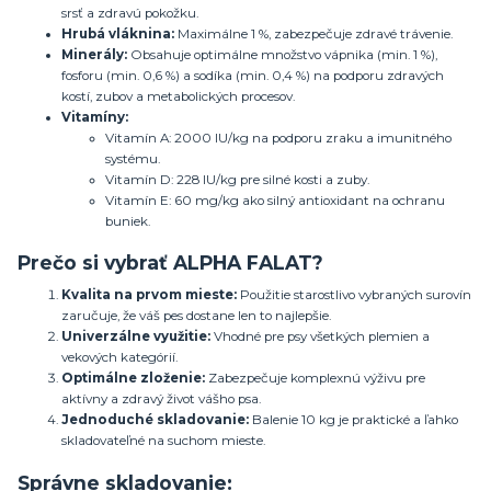
srsť a zdravú pokožku.
Hrubá vláknina:
Maximálne 1 %, zabezpečuje zdravé trávenie.
Minerály:
Obsahuje optimálne množstvo vápnika (min. 1 %),
fosforu (min. 0,6 %) a sodíka (min. 0,4 %) na podporu zdravých
kostí, zubov a metabolických procesov.
Vitamíny:
Vitamín A: 2000 IU/kg na podporu zraku a imunitného
systému.
Vitamín D: 228 IU/kg pre silné kosti a zuby.
Vitamín E: 60 mg/kg ako silný antioxidant na ochranu
buniek.
Prečo si vybrať ALPHA FALAT?
Kvalita na prvom mieste:
Použitie starostlivo vybraných surovín
zaručuje, že váš pes dostane len to najlepšie.
Univerzálne využitie:
Vhodné pre psy všetkých plemien a
vekových kategórií.
Optimálne zloženie:
Zabezpečuje komplexnú výživu pre
aktívny a zdravý život vášho psa.
Jednoduché skladovanie:
Balenie 10 kg je praktické a ľahko
skladovateľné na suchom mieste.
Správne skladovanie: