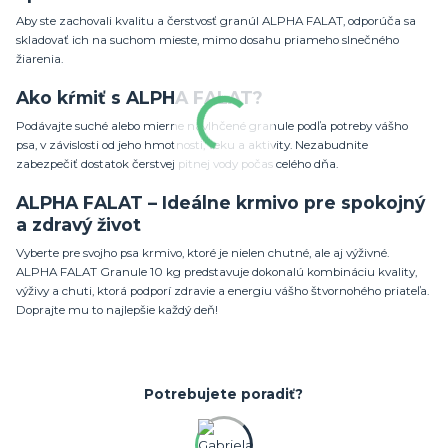
Aby ste zachovali kvalitu a čerstvosť granúl ALPHA FALAT, odporúča sa
skladovať ich na suchom mieste, mimo dosahu priameho slnečného
žiarenia.
Ako kŕmiť s ALPHA FALAT?
Podávajte suché alebo mierne navlhčené granule podľa potreby vášho
psa, v závislosti od jeho hmotnosti, veku a aktivity. Nezabudnite
zabezpečiť dostatok čerstvej pitnej vody počas celého dňa.
ALPHA FALAT – Ideálne krmivo pre spokojný
a zdravý život
Vyberte pre svojho psa krmivo, ktoré je nielen chutné, ale aj výživné.
ALPHA FALAT Granule 10 kg predstavuje dokonalú kombináciu kvality,
výživy a chuti, ktorá podporí zdravie a energiu vášho štvornohého priateľa.
Doprajte mu to najlepšie každý deň!
Potrebujete poradiť?