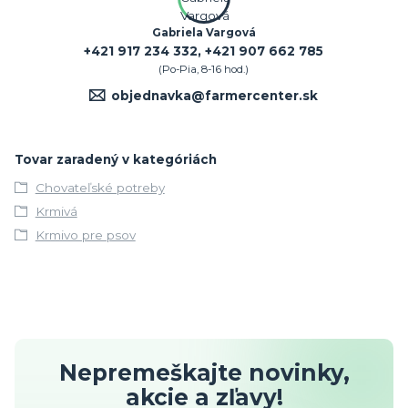
Gabriela Vargová
+421 917 234 332, +421 907 662 785
(Po-Pia, 8-16 hod.)
objednavka@farmercenter.sk
Tovar zaradený v kategóriách
Chovateľské potreby
Krmivá
Krmivo pre psov
Nepremeškajte novinky,
akcie a zľavy!