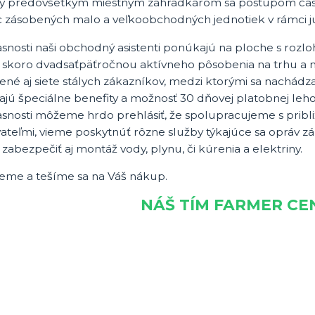
ý predovšetkým miestnym záhradkárom sa postupom času 
ac zásobených malo a veľkoobchodných jednotiek v rámci 
snosti naši obchodný asistenti ponúkajú na ploche s rozlo
 skoro dvadsaťpäť
ročnou aktívneho pôsobenia na trhu a 
ené aj siete stálych zákazníkov, medzi ktorými sa nachádza
ajú špeciálne benefity a možnosť 30 dňovej platobnej leho
snosti môžeme hrdo prehlásiť, že spolupracujeme s pribli
ateľmi, vieme poskytnúť rôzne služby týkajúce sa opráv z
zabezpečiť aj montáž vody, plynu, či kúrenia a elektriny.
eme a tešíme sa na Váš nákup.
NÁŠ TÍM FARMER CE