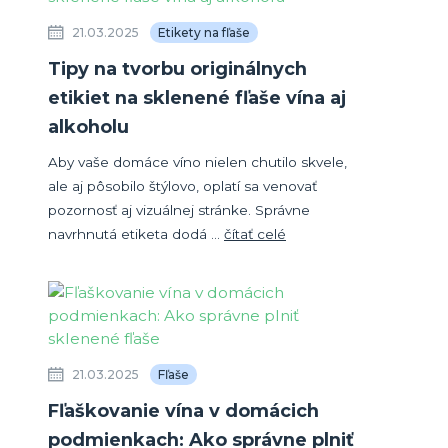
21.03.2025
Etikety na fľaše
Tipy na tvorbu originálnych
etikiet na sklenené fľaše vína aj
alkoholu
Aby vaše domáce víno nielen chutilo skvele,
ale aj pôsobilo štýlovo, oplatí sa venovať
pozornosť aj vizuálnej stránke. Správne
navrhnutá etiketa dodá ...
čítať celé
21.03.2025
Fľaše
Fľaškovanie vína v domácich
podmienkach: Ako správne plniť