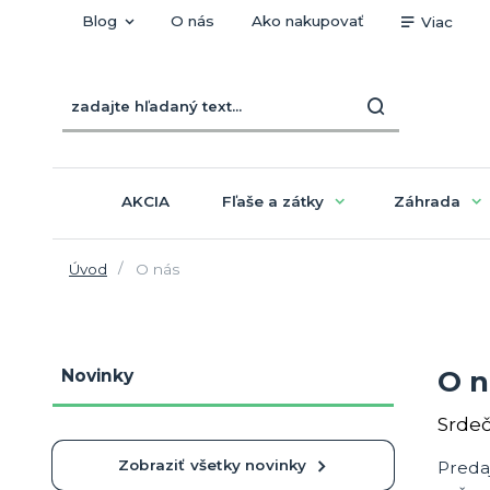
Blog
O nás
Ako nakupovať
Viac
AKCIA
Fľaše a zátky
Záhrada
Úvod
O nás
O n
Novinky
Srde
Zobraziť všetky novinky
Preda