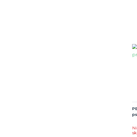
P
ps
Ni
s