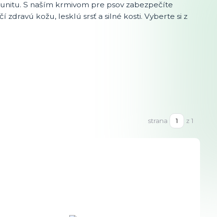
 imunitu. S naším krmivom pre psov zabezpečíte
dravú kožu, lesklú srsť a silné kosti. Vyberte si z
strana
z 1