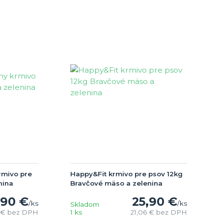
rmivo pre
Happy&Fit krmivo pre psov 12kg
nina
Bravčové mäso a zelenina
,90 €
25,90 €
/
ks
/
ks
Skladom
 €
bez DPH
1 ks
21,06 €
bez DPH