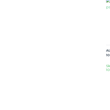
A
10
S
10