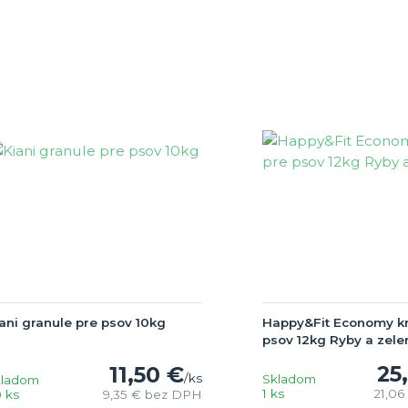
ani granule pre psov 10kg
Happy&Fit Economy k
psov 12kg Ryby a zele
25
11,50 €
/
ks
Skladom
kladom
1 ks
21,06
 ks
9,35 €
bez DPH