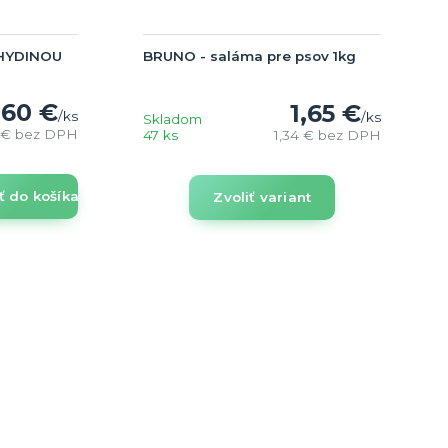
HYDINOU
BRUNO - saláma pre psov 1kg
,60 €
1,65 €
/
ks
/
ks
Skladom
3 €
bez DPH
47 ks
1,34 €
bez DPH
ť do košíka
Zvoliť variant