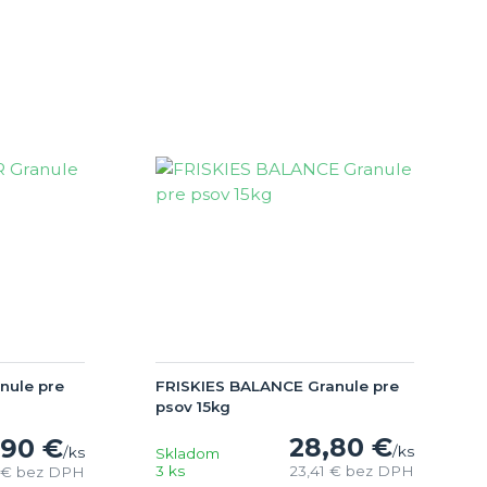
nule pre
FRISKIES BALANCE Granule pre
psov 15kg
28,80 €
,90 €
/
ks
/
ks
Skladom
3 ks
23,41 €
bez DPH
 €
bez DPH