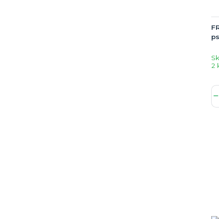
FR
ps
S
2 