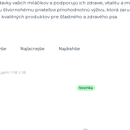
avky vašich miláčikov a podporujú ich zdravie, vitalitu a
 štvornohému priateľovi plnohodnotnú výživu, ktorá zaručí z
 kvalitných produktov pre šťastného a zdravého psa.
šie
Najlacnejšie
Najdrahšie
jem 1-18 z 18
Novinka