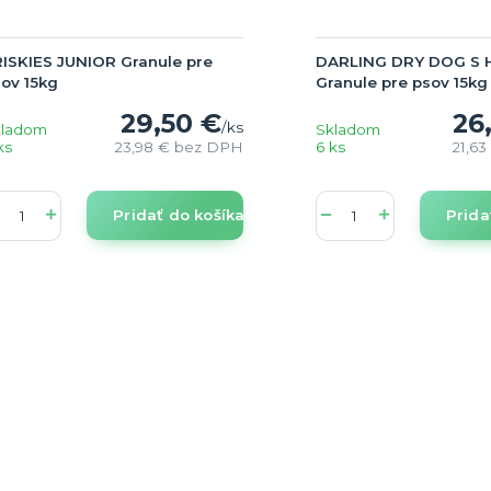
ISKIES JUNIOR Granule pre
DARLING DRY DOG S 
ov 15kg
Granule pre psov 15kg
29,50 €
26
/
ks
kladom
Skladom
ks
23,98 €
bez DPH
6 ks
21,6
Pridať do košíka
Prida