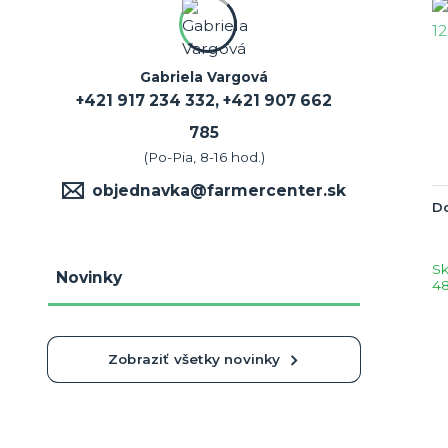
Gabriela Vargová
+421 917 234 332, +421 907 662
785
(Po-Pia, 8-16 hod.)
objednavka@farmercenter.sk
Do
S
Novinky
48
Zobraziť všetky novinky