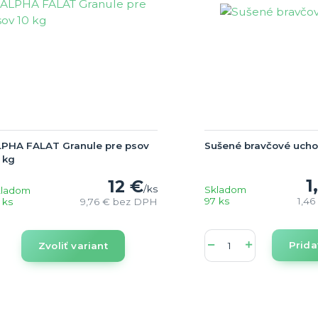
LPHA FALAT Granule pre psov
Sušené bravčové ucho
 kg
1
12 €
/
ks
Skladom
kladom
97 ks
1,46
 ks
9,76 €
bez DPH
Prida
Zvoliť variant