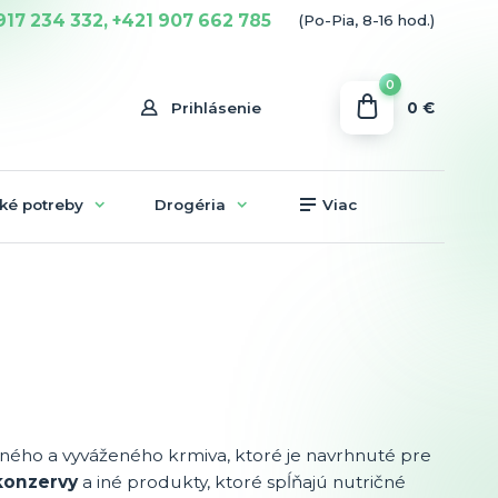
917 234 332, +421 907 662 785
(Po-Pia, 8-16 hod.)
0
0 €
Prihlásenie
ké potreby
Drogéria
Viac
ného a vyváženého krmiva, ktoré je navrhnuté pre
konzervy
a iné produkty, ktoré spĺňajú nutričné