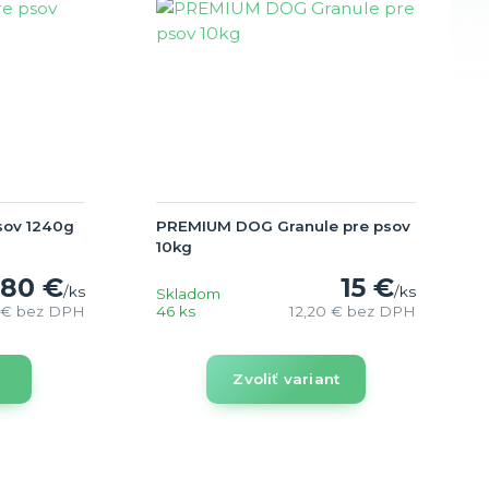
sov 1240g
PREMIUM DOG Granule pre psov
10kg
,80 €
15 €
/
ks
/
ks
Skladom
 €
bez DPH
46 ks
12,20 €
bez DPH
Zvoliť variant