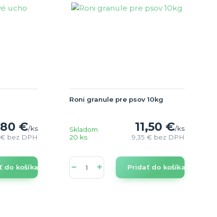
Roni granule pre psov 10kg
,80 €
11,50 €
/
ks
/
ks
Skladom
 €
bez DPH
20 ks
9,35 €
bez DPH
ť do košíka
Pridať do košíka