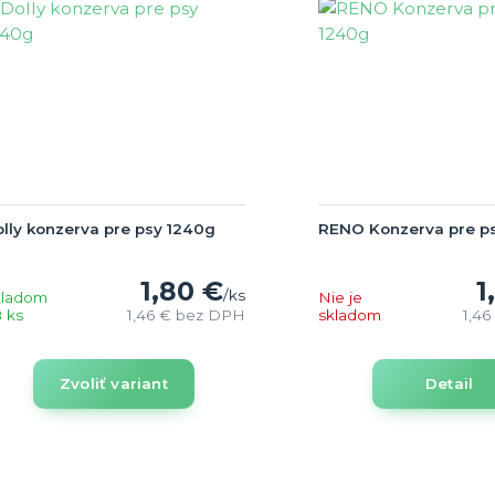
lly konzerva pre psy 1240g
RENO Konzerva pre p
1,80 €
1
/
ks
kladom
Nie je
 ks
1,46 €
bez DPH
skladom
1,46
Zvoliť variant
Detail