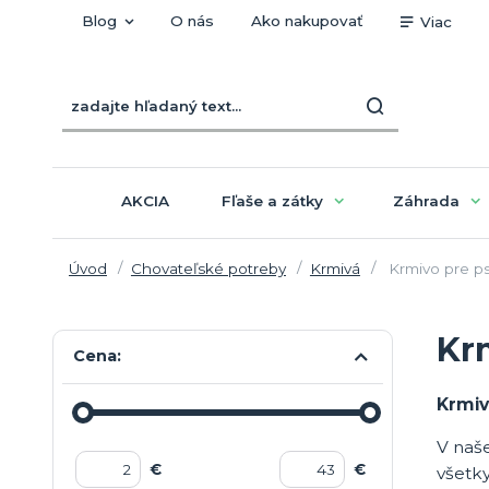
Blog
O nás
Ako nakupovať
Viac
AKCIA
Fľaše a zátky
Záhrada
Úvod
Chovateľské potreby
Krmivá
Krmivo pre p
Kr
Cena:
Krmiv
V naše
€
€
všetk