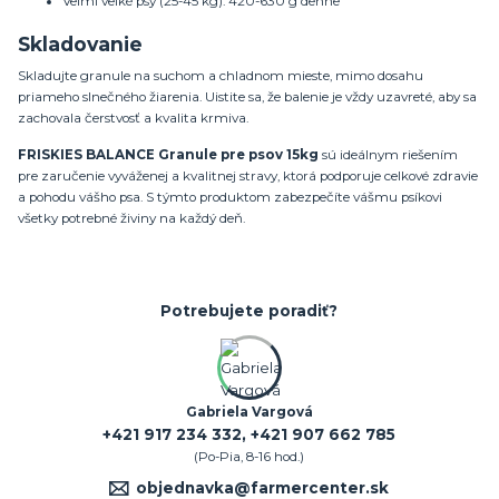
Veľmi veľké psy (25-45 kg): 420-630 g denne
Skladovanie
Skladujte granule na suchom a chladnom mieste, mimo dosahu
priameho slnečného žiarenia. Uistite sa, že balenie je vždy uzavreté, aby sa
zachovala čerstvosť a kvalita krmiva.
FRISKIES BALANCE Granule pre psov 15kg
sú ideálnym riešením
pre zaručenie vyváženej a kvalitnej stravy, ktorá podporuje celkové zdravie
a pohodu vášho psa. S týmto produktom zabezpečíte vášmu psíkovi
všetky potrebné živiny na každý deň.
Potrebujete poradiť?
Gabriela Vargová
+421 917 234 332, +421 907 662 785
(Po-Pia, 8-16 hod.)
objednavka@farmercenter.sk