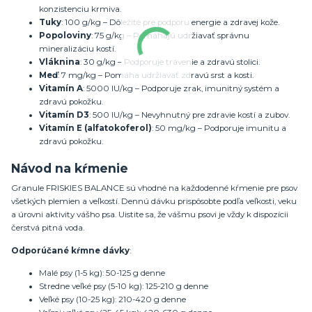
konzistenciu krmiva.
Tuky
: 100 g/kg – Dôležité pre podporu energie a zdravej kože.
Popoloviny
: 75 g/kg – Pomáhajú udržiavať správnu
mineralizáciu kostí.
Vláknina
: 30 g/kg – Podporuje trávenie a zdravú stolici.
Meď
: 7 mg/kg – Pomáha udržiavať zdravú srst a kosti.
Vitamín A
: 5000 IU/kg – Podporuje zrak, imunitný systém a
zdravú pokožku.
Vitamín D3
: 500 IU/kg – Nevyhnutný pre zdravie kostí a zubov.
Vitamín E (alfatokoferol)
: 50 mg/kg – Podporuje imunitu a
zdravú pokožku.
Návod na kŕmenie
Granule FRISKIES BALANCE sú vhodné na každodenné kŕmenie pre psov
všetkých plemien a veľkostí. Dennú dávku prispôsobte podľa veľkosti, veku
a úrovni aktivity vášho psa. Uistite sa, že vášmu psovi je vždy k dispozícii
čerstvá pitná voda.
Odporúčané kŕmne dávky
:
Malé psy (1-5 kg): 50-125 g denne
Stredne veľké psy (5-10 kg): 125-210 g denne
Veľké psy (10-25 kg): 210-420 g denne