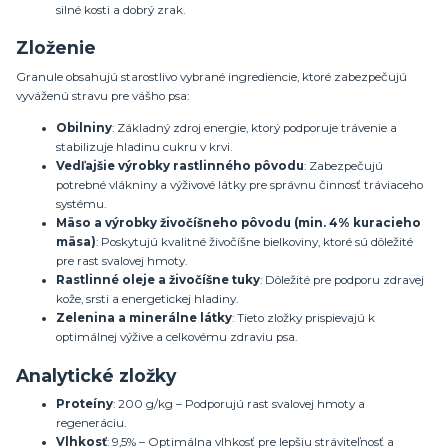
silné kosti a dobrý zrak.
Zloženie
Granule obsahujú starostlivo vybrané ingrediencie, ktoré zabezpečujú
vyváženú stravu pre vášho psa:
Obilniny
: Základný zdroj energie, ktorý podporuje trávenie a
stabilizuje hladinu cukru v krvi.
Vedľajšie výrobky rastlinného pôvodu
: Zabezpečujú
potrebné vlákniny a výživové látky pre správnu činnosť tráviaceho
systému.
Mäso a výrobky živočíšneho pôvodu (min. 4% kuracieho
mäsa)
: Poskytujú kvalitné živočíšne bielkoviny, ktoré sú dôležité
pre rast svalovej hmoty.
Rastlinné oleje a živočíšne tuky
: Dôležité pre podporu zdravej
kože, srsti a energetickej hladiny.
Zelenina a minerálne látky
: Tieto zložky prispievajú k
optimálnej výžive a celkovému zdraviu psa.
Analytické zložky
Proteíny
: 200 g/kg – Podporujú rast svalovej hmoty a
regeneráciu.
Vlhkosť
: 9,5% – Optimálna vlhkosť pre lepšiu stráviteľnosť a