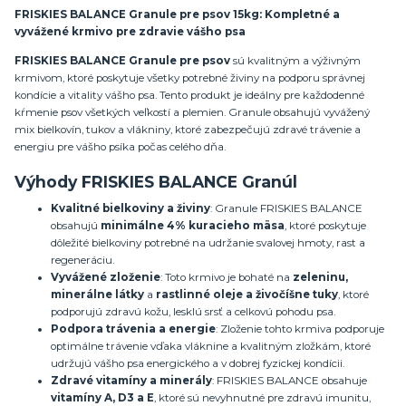
FRISKIES BALANCE Granule pre psov 15kg: Kompletné a
vyvážené krmivo pre zdravie vášho psa
FRISKIES BALANCE Granule pre psov
sú kvalitným a výživným
krmivom, ktoré poskytuje všetky potrebné živiny na podporu správnej
kondície a vitality vášho psa. Tento produkt je ideálny pre každodenné
kŕmenie psov všetkých veľkostí a plemien. Granule obsahujú vyvážený
mix bielkovín, tukov a vlákniny, ktoré zabezpečujú zdravé trávenie a
energiu pre vášho psíka počas celého dňa.
Výhody FRISKIES BALANCE Granúl
Kvalitné bielkoviny a živiny
: Granule FRISKIES BALANCE
obsahujú
minimálne 4% kuracieho mäsa
, ktoré poskytuje
dôležité bielkoviny potrebné na udržanie svalovej hmoty, rast a
regeneráciu.
Vyvážené zloženie
: Toto krmivo je bohaté na
zeleninu,
minerálne látky
a
rastlinné oleje a živočíšne tuky
, ktoré
podporujú zdravú kožu, lesklú srsť a celkovú pohodu psa.
Podpora trávenia a energie
: Zloženie tohto krmiva podporuje
optimálne trávenie vďaka vláknine a kvalitným zložkám, ktoré
udržujú vášho psa energického a v dobrej fyzickej kondícii.
Zdravé vitamíny a minerály
: FRISKIES BALANCE obsahuje
vitamíny A, D3 a E
, ktoré sú nevyhnutné pre zdravú imunitu,