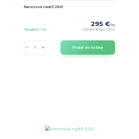
Nerezová nádrž 260l
295 €
/
ks
Skladom 1 ks
239,84 €
bez DPH
Pridať do košíka