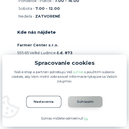
Pondelok - Piatok -
7.00 - 16.00
Sobota -
7.00 - 12.00
Nedeľa -
ZATVORENÉ
Kde nás nájdete
Farmer Center s.r.o.
935 65 Veľké Ludince
č.d. 873
Spracovanie cookies
Náš e-shop a partneri potrebujú Váš
súhlas
s použitím súborov
cookies, aby Vám mohli zobrazovať informácie týkajúce sa Vašich
záujmov.
Nastavenia
Súhlasím
Súhlas môžete odmietnuť
tu
.