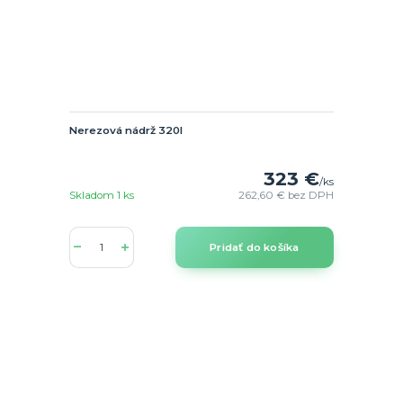
Nerezová nádrž 320l
323 €
/
ks
Skladom 1 ks
262,60 €
bez DPH
Pridať do košíka