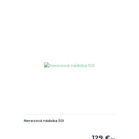
Nerezová nádoba 50l
129 €
/
ks