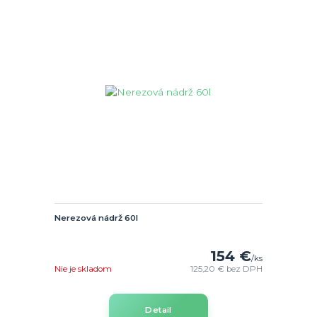
Nerezová nádrž 60l
154 €
/
ks
Nie je skladom
125,20 €
bez DPH
Detail