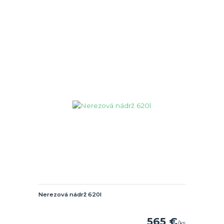
Nerezová nádrž 620l
565 €
/
ks