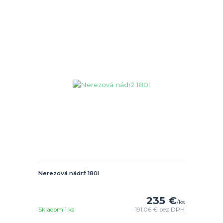
Nerezová nádrž 180l
235 €
/
ks
Skladom 1 ks
191,06 €
bez DPH