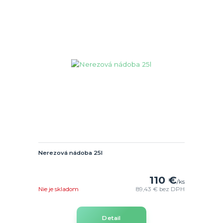
Nerezová nádoba 25l
110 €
/
ks
Nie je skladom
89,43 €
bez DPH
Detail