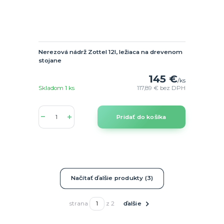
Nerezová nádrž Zottel 12l, ležiaca na drevenom
stojane
145 €
/
ks
Skladom 1 ks
117,89 €
bez DPH
Pridať do košíka
Načítať ďalšie produkty (3)
strana
z 2
ďalšie