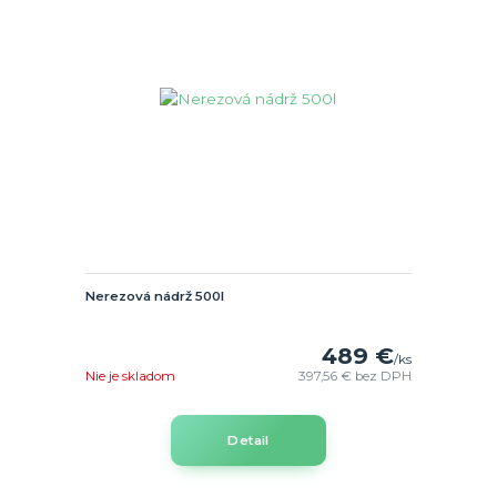
Nerezová nádrž 500l
489 €
/
ks
Nie je skladom
397,56 €
bez DPH
Detail