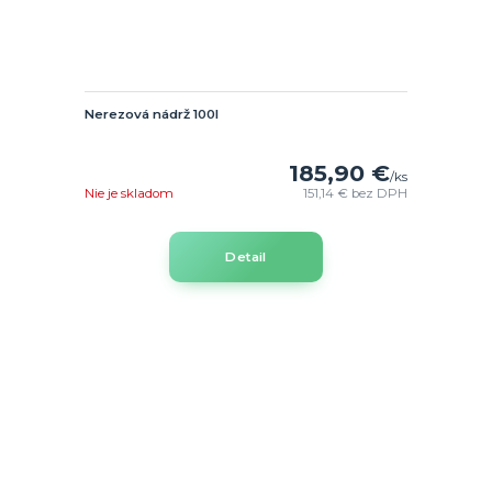
Nerezová nádrž 100l
185,90 €
/
ks
Nie je skladom
151,14 €
bez DPH
Detail