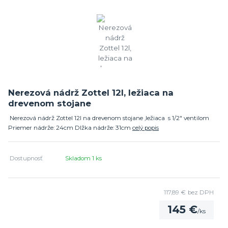
Nerezová nádrž Zottel 12l, ležiaca na
drevenom stojane
Nerezová nádrž Zottel 12l na drevenom stojane ,ležiaca s 1/2" ventilom
Priemer nádrže: 24cm Dlžka nádrže: 31cm
celý popis
Dostupnosť
Skladom 1 ks
117,89 €
bez DPH
145 €
/
ks