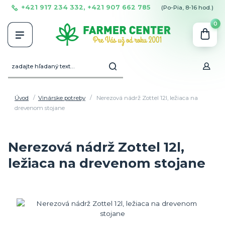
+421 917 234 332, +421 907 662 785
(Po-Pia, 8-16 hod.)
0
Úvod
Vinárske potreby
Nerezová nádrž Zottel 12l, ležiaca na
drevenom stojane
Nerezová nádrž Zottel 12l,
ležiaca na drevenom stojane