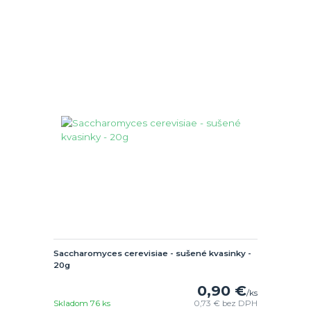
Saccharomyces cerevisiae - sušené kvasinky -
20g
0,90 €
/
ks
Skladom 76 ks
0,73 €
bez DPH