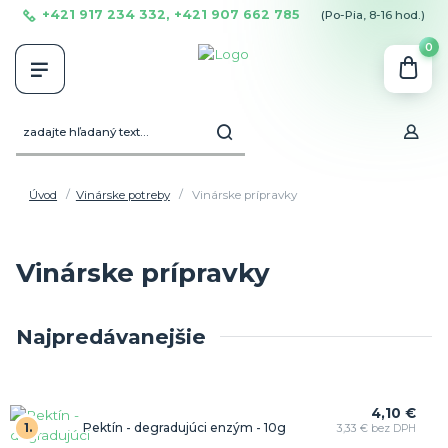
+421 917 234 332, +421 907 662 785
(Po-Pia, 8-16 hod.)
0
Úvod
Vinárske potreby
Vinárske prípravky
Vinárske prípravky
Najpredávanejšie
4,10 €
1.
Pektín - degradujúci enzým - 10g
3,33 € bez DPH