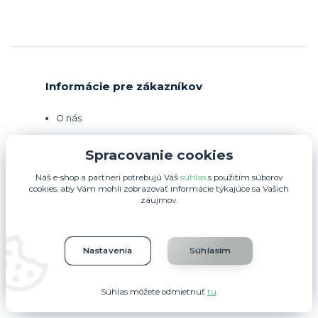
Informácie pre zákazníkov
O nás
Ako nakupovať
Spracovanie cookies
Obchodné podmienky
Náš e-shop a partneri potrebujú Váš
súhlas
s použitím súborov
cookies, aby Vám mohli zobrazovať informácie týkajúce sa Vašich
Fotogaléria
záujmov.
Kontakty
Nastavenia
Súhlasím
Otváracia doba predajne:
Súhlas môžete odmietnuť
tu
.
Pondelok - Piatok -
7.00 - 16.00