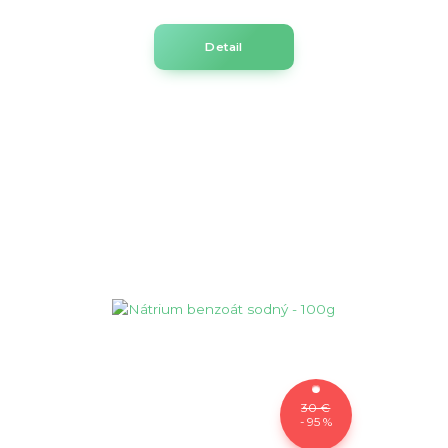
Detail
30 €
- 95 %