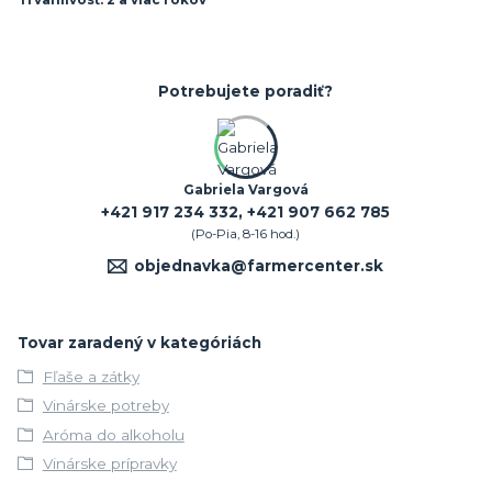
Potrebujete poradiť?
Gabriela Vargová
+421 917 234 332, +421 907 662 785
(Po-Pia, 8-16 hod.)
objednavka@farmercenter.sk
Tovar zaradený v kategóriách
Fľaše a zátky
Vinárske potreby
Aróma do alkoholu
Vinárske prípravky