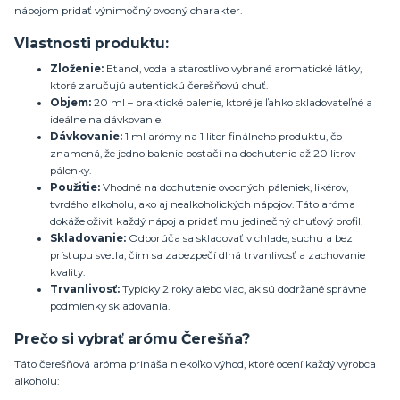
nápojom pridať výnimočný ovocný charakter.
Vlastnosti produktu:
Zloženie:
Etanol, voda a starostlivo vybrané aromatické látky,
ktoré zaručujú autentickú čerešňovú chuť.
Objem:
20 ml – praktické balenie, ktoré je ľahko skladovateľné a
ideálne na dávkovanie.
Dávkovanie:
1 ml arómy na 1 liter finálneho produktu, čo
znamená, že jedno balenie postačí na dochutenie až 20 litrov
pálenky.
Použitie:
Vhodné na dochutenie ovocných páleniek, likérov,
tvrdého alkoholu, ako aj nealkoholických nápojov. Táto aróma
dokáže oživiť každý nápoj a pridať mu jedinečný chuťový profil.
Skladovanie:
Odporúča sa skladovať v chlade, suchu a bez
prístupu svetla, čím sa zabezpečí dlhá trvanlivosť a zachovanie
kvality.
Trvanlivosť:
Typicky 2 roky alebo viac, ak sú dodržané správne
podmienky skladovania.
Prečo si vybrať arómu Čerešňa?
Táto čerešňová aróma prináša niekoľko výhod, ktoré ocení každý výrobca
alkoholu: