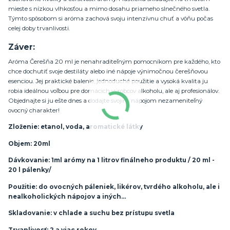
mieste s nízkou vlhkosťou a mimo dosahu priameho slnečného svetla.
Týmto spôsobom si aróma zachová svoju intenzívnu chuť a vôňu počas
celej doby trvanlivosti.
Záver:
Aróma Čerešňa 20 ml je nenahraditeľným pomocníkom pre každého, kto
chce dochutiť svoje destiláty alebo iné nápoje výnimočnou čerešňovou
esenciou. Jej praktické balenie, jednoduché použitie a vysoká kvalita ju
robia ideálnou voľbou pre domácich výrobcov alkoholu, ale aj profesionálov.
Objednajte si ju ešte dnes a dodajte svojim nápojom nezameniteľný
ovocný charakter!
Zloženie: etanol, voda, aromatické látky
Objem: 20ml
Dávkovanie: 1ml arómy na 1 litrov finálneho produktu / 20 ml -
20 l pálenky/
Použitie: do ovocných páleniek, likérov, tvrdého alkoholu, ale i
nealkoholických nápojov a iných…
Skladovanie: v chlade a suchu bez prístupu svetla
Trvanlivosť: 2 a viac rokov