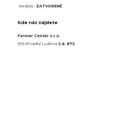
Nedeľa -
ZATVORENÉ
Kde nás nájdete
Farmer Center s.r.o.
935 65 Veľké Ludince
č.d. 873