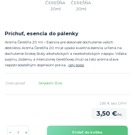
Príchuť, esencia do pálenky
Aróma Čerešňa 20 ml – Esencia pre dokonalé dochutenie vašich
destilátov Aróma Čerešňa 20 ml je vysoko kvalitná esencia určená na
dochutenie širokej škály alkoholických a nealkoholických nápojov. Vďaka
svojmu zloženiu a intenzívnej čerešňovej chuti sa táto aróma stáva
nepostrádateľným doplnkom pre ka...
celý popis
Dostupnosť
Skladom 15 ks
2,85 €
bez DPH
3,50 €
/
ks
Pridať do košíka