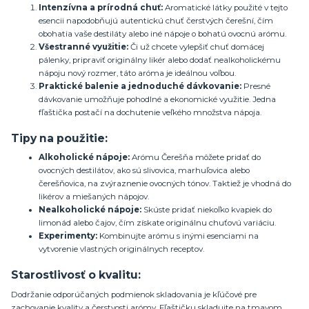
Intenzívna a prírodná chuť:
Aromatické látky použité v tejto
esencii napodobňujú autentickú chuť čerstvých čerešní, čím
obohatia vaše destiláty alebo iné nápoje o bohatú ovocnú arómu.
Všestranné využitie:
Či už chcete vylepšiť chuť domácej
pálenky, pripraviť originálny likér alebo dodať nealkoholickému
nápoju nový rozmer, táto aróma je ideálnou voľbou.
Praktické balenie a jednoduché dávkovanie:
Presné
dávkovanie umožňuje pohodlné a ekonomické využitie. Jedna
fľaštička postačí na dochutenie veľkého množstva nápoja.
Tipy na použitie:
Alkoholické nápoje:
Arómu Čerešňa môžete pridať do
ovocných destilátov, ako sú slivovica, marhuľovica alebo
čerešňovica, na zvýraznenie ovocných tónov. Taktiež je vhodná do
likérov a miešaných nápojov.
Nealkoholické nápoje:
Skúste pridať niekoľko kvapiek do
limonád alebo čajov, čím získate originálnu chuťovú variáciu.
Experimenty:
Kombinujte arómu s inými esenciami na
vytvorenie vlastných originálnych receptov.
Starostlivosť o kvalitu:
Dodržanie odporúčaných podmienok skladovania je kľúčové pre
zachovanie kvality a čerstvosti arómy. Fľaštičku skladujte na tmavom