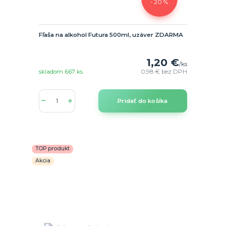
- 20 %
Fľaša na alkohol Futura 500ml, uzáver ZDARMA
1,20 €
/
ks
skladom 667 ks
0,98 €
bez DPH
Pridať do košíka
TOP produkt
Akcia