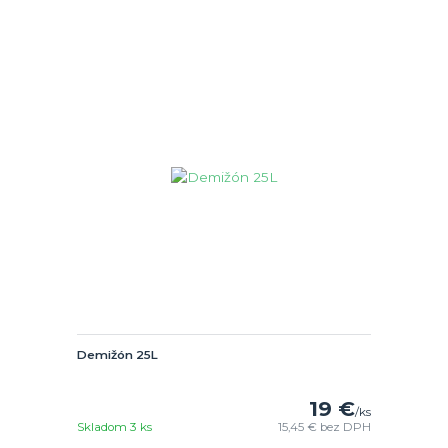
Demižón 25L
19 €
/
ks
Skladom 3 ks
15,45 €
bez DPH