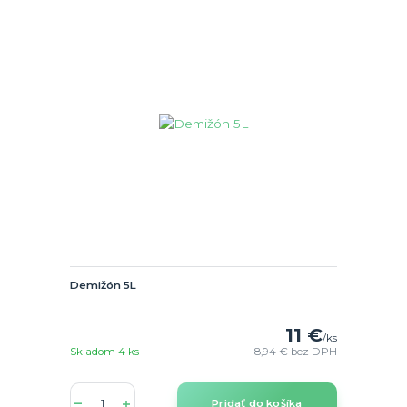
Demižón 5L
11 €
/
ks
Skladom 4 ks
8,94 €
bez DPH
Pridať do košíka