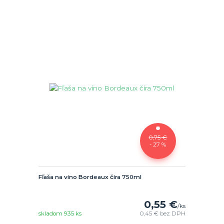
0,75 €
- 27 %
Fľaša na víno Bordeaux číra 750ml
0,55 €
/
ks
skladom 935 ks
0,45 €
bez DPH