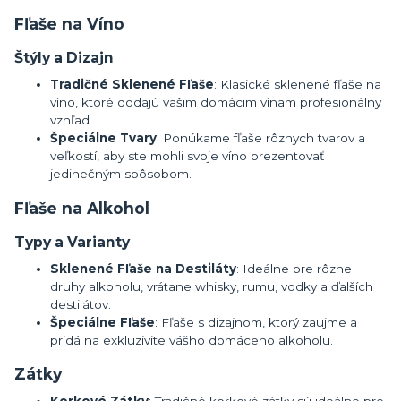
Fľaše na Víno
Štýly a Dizajn
Tradičné Sklenené Fľaše
: Klasické sklenené fľaše na
víno, ktoré dodajú vašim domácim vínam profesionálny
vzhľad.
Špeciálne Tvary
: Ponúkame fľaše rôznych tvarov a
veľkostí, aby ste mohli svoje víno prezentovať
jedinečným spôsobom.
Fľaše na Alkohol
Typy a Varianty
Sklenené Fľaše na Destiláty
: Ideálne pre rôzne
druhy alkoholu, vrátane whisky, rumu, vodky a ďalších
destilátov.
Špeciálne Fľaše
: Fľaše s dizajnom, ktorý zaujme a
pridá na exkluzivite vášho domáceho alkoholu.
Zátky
Korkové Zátky
: Tradičné korkové zátky sú ideálne pre