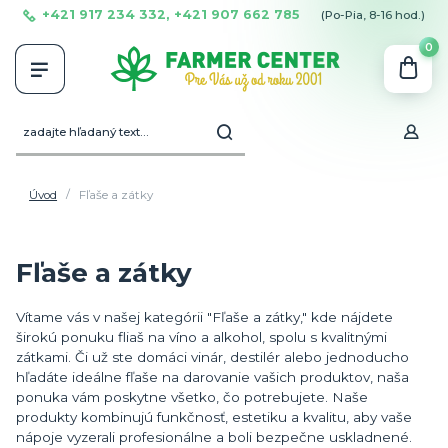
+421 917 234 332, +421 907 662 785
(Po-Pia, 8-16 hod.)
0
Úvod
Fľaše a zátky
Fľaše a zátky
Vítame vás v našej kategórii "Fľaše a zátky," kde nájdete
širokú ponuku fliaš na víno a alkohol, spolu s kvalitnými
zátkami. Či už ste domáci vinár, destilér alebo jednoducho
hľadáte ideálne fľaše na darovanie vašich produktov, naša
ponuka vám poskytne všetko, čo potrebujete. Naše
produkty kombinujú funkčnosť, estetiku a kvalitu, aby vaše
nápoje vyzerali profesionálne a boli bezpečne uskladnené.