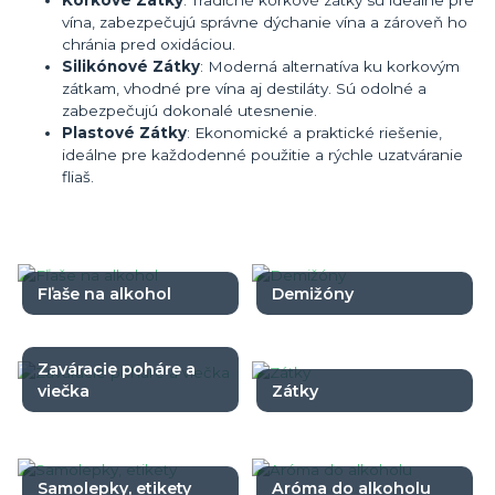
vína, zabezpečujú správne dýchanie vína a zároveň ho
chránia pred oxidáciou.
Silikónové Zátky
: Moderná alternatíva ku korkovým
zátkam, vhodné pre vína aj destiláty. Sú odolné a
zabezpečujú dokonalé utesnenie.
Plastové Zátky
: Ekonomické a praktické riešenie,
ideálne pre každodenné použitie a rýchle uzatváranie
fliaš.
Fľaše na alkohol
Demižóny
Zaváracie poháre a
viečka
Zátky
Samolepky, etikety
Aróma do alkoholu