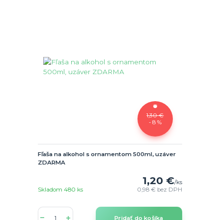
1,30 €
- 8 %
Fľaša na alkohol s ornamentom 500ml, uzáver
ZDARMA
1,20 €
/
ks
Skladom 480 ks
0,98 €
bez DPH
Pridať do košíka