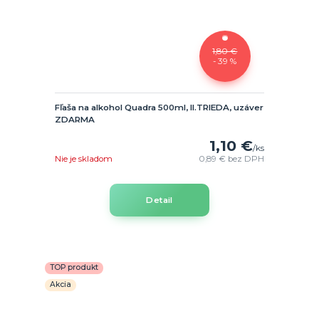
1,80 €
- 39 %
Fľaša na alkohol Quadra 500ml, II.TRIEDA, uzáver
ZDARMA
1,10 €
/
ks
Nie je skladom
0,89 €
bez DPH
Detail
TOP produkt
Akcia