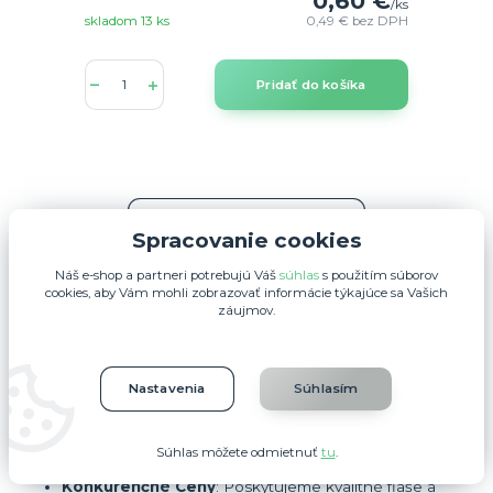
0,60 €
/
ks
skladom 13 ks
0,49 €
bez DPH
Pridať do košíka
Načítať ďalšie produkty (20)
Spracovanie cookies
Náš e-shop a partneri potrebujú Váš
súhlas
s použitím súborov
strana
z 5
ďalšie
cookies, aby Vám mohli zobrazovať informácie týkajúce sa Vašich
záujmov.
Prečo Kúpiť Fľaše a Zátky u Nás?
Široký Výber
: Ponúkame širokú škálu fliaš a zátok pre
všetky vaše potreby – od domácej výroby po komerčné
Nastavenia
Súhlasím
využitie.
Vysoká Kvalita
: Naše produkty sú vyrobené z
kvalitných materiálov, ktoré zabezpečujú dlhú životnosť
Súhlas môžete odmietnuť
tu
.
a spoľahlivosť.
Konkurenčné Ceny
: Poskytujeme kvalitné fľaše a