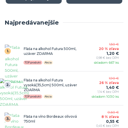
Najpredávanejšie
1,50 €
Fľaša na alkohol Futura 500ml,
20 % zľava
1.
1,20 €
uzáver ZDARMA
0,98 € bez DPH
skladom 667 ks
TOP produkt
Akcia
1,90 €
Fľaša na alkohol Futura
26 % zľava
2.
vysoká(35,5cm) 500ml, uzáver
1,40 €
ZDARMA
1,14 € bez DPH
skladom 1030 ks
TOP produkt
Akcia
0,60 €
Fľaša na víno Bordeaux olivová
8 % zľava
3.
0,55 €
750ml
0,45 € bez DPH