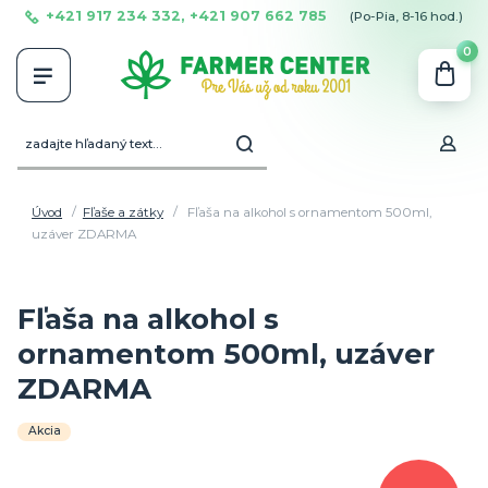
+421 917 234 332, +421 907 662 785
(Po-Pia, 8-16 hod.)
0
Úvod
Fľaše a zátky
Fľaša na alkohol s ornamentom 500ml,
uzáver ZDARMA
Fľaša na alkohol s
ornamentom 500ml, uzáver
ZDARMA
Akcia