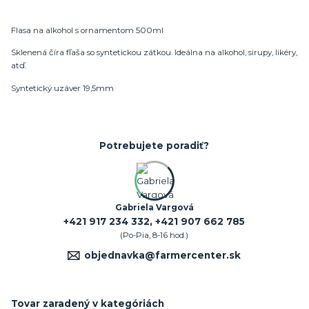
Flasa na alkohol s ornamentom 500ml
Sklenená číra fľaša so syntetickou zátkou. Ideálna na alkohol, sirupy, likéry,
atď.
Syntetický uzáver 19,5mm
Potrebujete poradiť?
Gabriela Vargová
+421 917 234 332, +421 907 662 785
(Po-Pia, 8-16 hod.)
objednavka@farmercenter.sk
Tovar zaradený v kategóriách