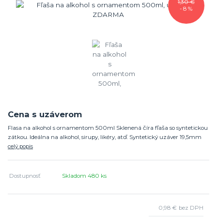
1,30 €
- 8 %
Cena s uzáverom
Flasa na alkohol s ornamentom 500ml Sklenená číra fľaša so syntetickou
zátkou. Ideálna na alkohol, sirupy, likéry, atď. Syntetický uzáver 19,5mm
celý popis
Dostupnosť
Skladom 480 ks
0,98 €
bez DPH