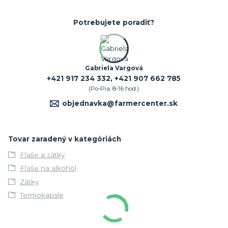
Potrebujete poradiť?
Gabriela Vargová
+421 917 234 332, +421 907 662 785
(Po-Pia, 8-16 hod.)
objednavka@farmercenter.sk
Tovar zaradený v kategóriách
Fľaše a zátky
Fľaše na alkohol
Zátky
Termokapsle