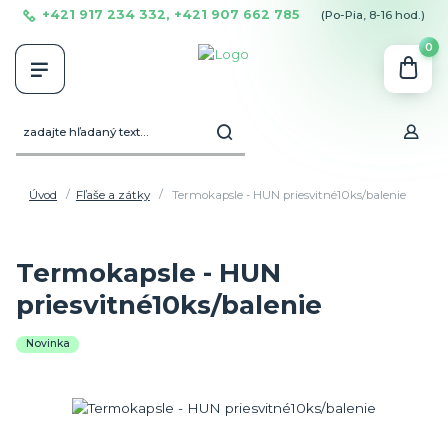
+421 917 234 332, +421 907 662 785
(Po-Pia, 8-16 hod.)
0
Úvod
Fľaše a zátky
Termokapsle - HUN priesvitné10ks/balenie
Termokapsle - HUN
priesvitné10ks/balenie
Novinka