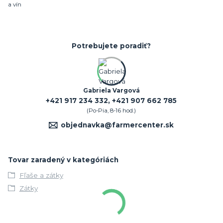
a vín
Potrebujete poradiť?
Gabriela Vargová
+421 917 234 332, +421 907 662 785
(Po-Pia, 8-16 hod.)
objednavka@farmercenter.sk
Tovar zaradený v kategóriách
Fľaše a zátky
Zátky