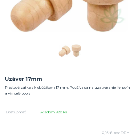
Uzáver 17mm
Plastová zátka s klobúčikom 17 mm. Používa sa na uzatváranie liehovín
a vín
celý popis
Dostupnosť
Skladom 928 ks
0,16 €
bez DPH