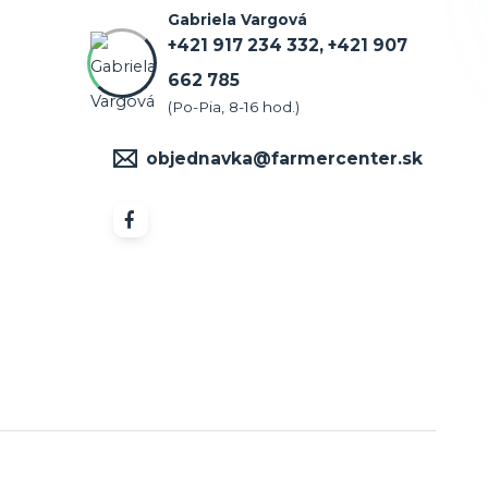
Gabriela Vargová
+421 917 234 332, +421 907
662 785
(Po-Pia, 8-16 hod.)
objednavka@farmercenter.sk