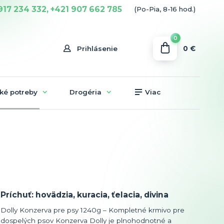
917 234 332, +421 907 662 785
(Po-Pia, 8-16 hod.)
0
0 €
Prihlásenie
ké potreby
Drogéria
Viac
Príchuť: hovädzia, kuracia, ťelacia, divina
Dolly Konzerva pre psy 1240g – Kompletné krmivo pre
dospelých psov Konzerva Dolly je plnohodnotné a