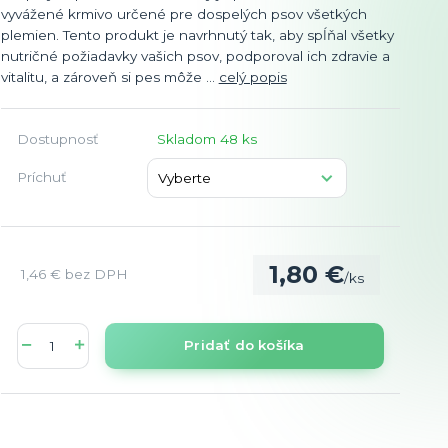
vyvážené krmivo určené pre dospelých psov všetkých
plemien. Tento produkt je navrhnutý tak, aby spĺňal všetky
nutričné požiadavky vašich psov, podporoval ich zdravie a
vitalitu, a zároveň si pes môže ...
celý popis
Dostupnosť
Skladom 48 ks
Príchuť
1,80 €
1,46 €
bez DPH
/
ks
Pridať do košíka