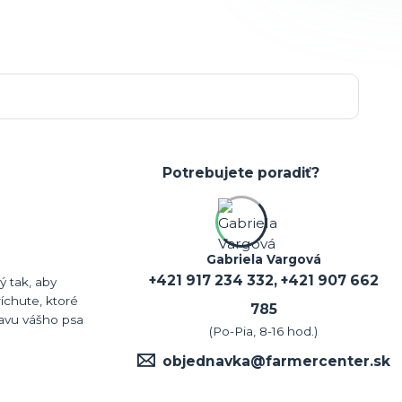
Potrebujete poradiť?
Gabriela Vargová
+421 917 234 332, +421 907 662
 tak, aby
íchute, ktoré
785
avu vášho psa
(Po-Pia, 8-16 hod.)
objednavka@farmercenter.sk