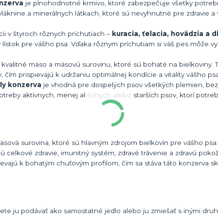
onzerva
je plnohodnotné krmivo, ktoré zabezpečuje všetky potrebn
vláknine a minerálnych látkach, ktoré sú nevyhnutné pre zdravie a 
cii v štyroch rôznych príchutiach –
kuracia, ťelacia, hovädzia a d
 lístok pre vášho psa. Vďaka rôznym príchutiam si váš pes môže v
 kvalitné mäso a mäsovú surovinu, ktoré sú bohaté na bielkoviny. T
 čím prispievajú k udržaniu optimálnej kondície a vitality vášho psa
ly konzerva
je vhodná pre dospelých psov všetkých plemien, be
treby aktívnych, menej aktívnych alebo starších psov, ktorí potreb
äsová surovina, ktoré sú hlavným zdrojom bielkovín pre vášho psa
ú celkové zdravie, imunitný systém, zdravé trávenie a zdravú poko
spievajú k bohatým chuťovým profilom, čím sa stáva táto konzerva 
te ju podávať ako samostatné jedlo alebo ju zmiešať s inými druh