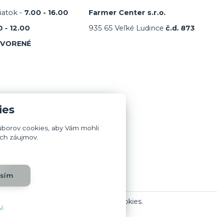
iatok -
7.00 - 16.00
Farmer Center s.r.o.
0 - 12.00
935 65 Veľké Ludince
č.d. 873
TVORENÉ
ies
úborov cookies, aby Vám mohli
ich záujmov.
asím
Upravit sběr cookies.
u
.