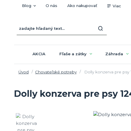
Blog
O nás
Ako nakupovať
Viac
AKCIA
Fľaše a zátky
Záhrada
Úvod
Chovateľské potreby
Dolly konzerva pre psy
Dolly konzerva pre psy 1