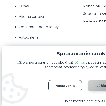
O nás
Pondelok - P
Sobota -
7.0
Ako nakupovať
Nedeľa -
ZA
Obchodné podmienky
Fotogaléria
Kontakty
Spracovanie cook
Náš e-shop a partneri potrebujú Váš
súhlas
s použitím s
zobrazovať informácie týkajúce sa Vaš
Nastavenia
Súhl
Súhlas môžete odmietnuť
t