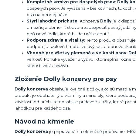
Kompletné krmivo pre dospelých psov
:
Dolly k
dospelých psov. Je vyvážená v bielkovinách, tukoch, 
psa na dennej báze.
Štyri lahodné príchute
: Konzerva
Dolly
je k dispozí
umožňuje obmeniť stravu a zabezpečiť pestrý jedálny
deň nové jedlo, ktoré bude určite chutiť.
Podpora zdravia a vitality
: Tento produkt obsahuje
podporujú svalovú hmotu, zdravý rast a obnovu tkanív,
Vhodné pre všetky plemená a veľkosti psov
:
Dol
veľkosť. Ponúka vyváženú výživu, ktorá spĺňa rôzne po
starostlivosť a výživu.
Zloženie Dolly konzervy pre psy
Dolly konzerva
obsahuje kvalitné zložky, ako sú mäso a m
produkt je obohatený o vitamíny a minerály, ktoré podporuj
závislosti od príchute obsahuje prídavné zložky, ktoré pri
lahôdkou pre každého psa.
Návod na kŕmenie
Dolly konzerva
je pripravená na okamžité podávanie. Môže