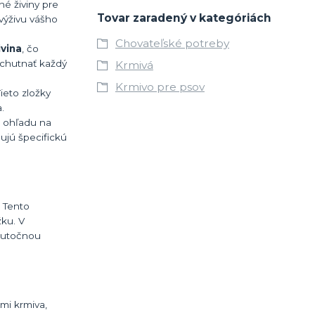
é živiny pre
Tovar zaradený v kategóriách
výživu vášho
Chovateľské potreby
ivina
, čo
ychutnať každý
Krmivá
Krmivo pre psov
ieto zložky
.
z ohľadu na
ujú špecifickú
. Tento
žku. V
skutočnou
mi krmiva,