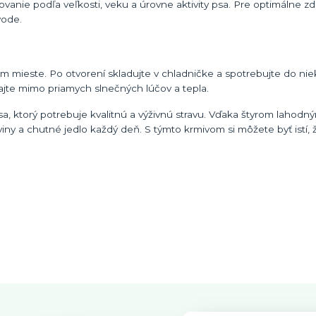
vanie podľa veľkosti, veku a úrovne aktivity psa. Pre optimálne zd
vode.
 mieste. Po otvorení skladujte v chladničke a spotrebujte do nie
ajte mimo priamych slnečných lúčov a tepla.
a, ktorý potrebuje kvalitnú a výživnú stravu. Vďaka štyrom lahodn
ny a chutné jedlo každý deň. S týmto krmivom si môžete byť istí,