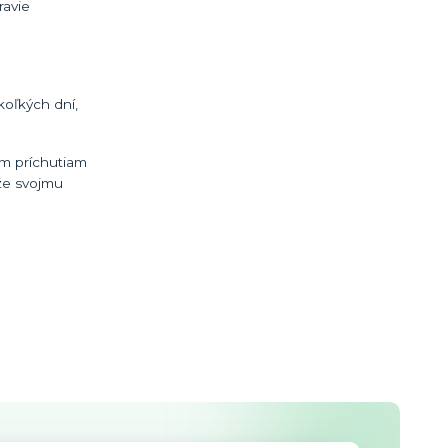
ravie
koľkých dní,
ým príchutiam
 že svojmu