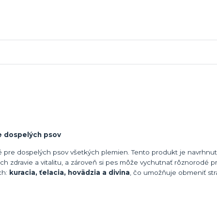
e dospelých psov
pre dospelých psov všetkých plemien. Tento produkt je navrhnutý
ch zdravie a vitalitu, a zároveň si pes môže vychutnať rôznorodé pr
ch:
kuracia, ťelacia, hovädzia a divina
, čo umožňuje obmeniť str