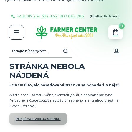
+421 917 234 332, +421 907 662 785
(Po-Pia, 8-16 hod.)
0
STRÁNKA NEBOLA
NÁJDENÁ
Je nám ľúto, ale požadovanú stránku sa nepodarilo nájsť.
Ak ste zadali adresu ručne, skontrolujte, či je zapísaná správne.
Prípadne môžete použiť navigáciu hlavného menu alebo prejsť na
úvodnú stránku.
Prejsť na úvodnú stránku