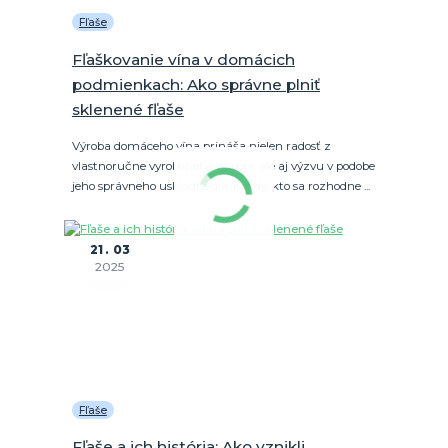
Fľaše
Fľaškovanie vína v domácich
podmienkach: Ako správne plniť
sklenené fľaše
Výroba domáceho vína prináša nielen radosť z
vlastnoručne vyrobeného nápoja, ale aj výzvu v podobe
jeho správneho uskladnenia. Každý, kto sa rozhodne ...
21
03
2025
Fľaše
Fľaše a ich história: Ako vznikli