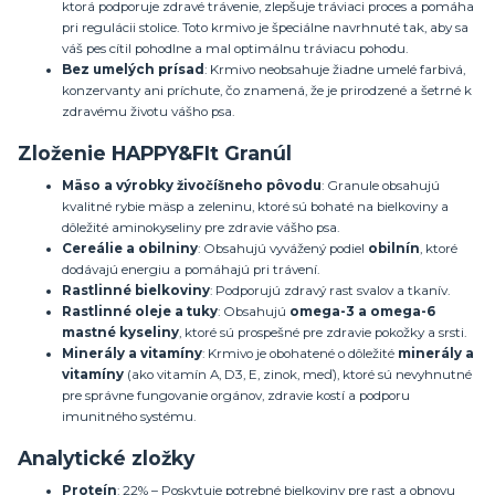
ktorá podporuje zdravé trávenie, zlepšuje tráviaci proces a pomáha
pri regulácii stolice. Toto krmivo je špeciálne navrhnuté tak, aby sa
váš pes cítil pohodlne a mal optimálnu tráviacu pohodu.
Bez umelých prísad
: Krmivo neobsahuje žiadne umelé farbivá,
konzervanty ani príchute, čo znamená, že je prirodzené a šetrné k
zdravému životu vášho psa.
Zloženie HAPPY&FIt Granúl
Mäso a výrobky živočíšneho pôvodu
: Granule obsahujú
kvalitné rybie mäsp a zeleninu, ktoré sú bohaté na bielkoviny a
dôležité aminokyseliny pre zdravie vášho psa.
Cereálie a obilniny
: Obsahujú vyvážený podiel
obilnín
, ktoré
dodávajú energiu a pomáhajú pri trávení.
Rastlinné bielkoviny
: Podporujú zdravý rast svalov a tkanív.
Rastlinné oleje a tuky
: Obsahujú
omega-3 a omega-6
mastné kyseliny
, ktoré sú prospešné pre zdravie pokožky a srsti.
Minerály a vitamíny
: Krmivo je obohatené o dôležité
minerály a
vitamíny
(ako vitamín A, D3, E, zinok, meď), ktoré sú nevyhnutné
pre správne fungovanie orgánov, zdravie kostí a podporu
imunitného systému.
Analytické zložky
Proteín
: 22% – Poskytuje potrebné bielkoviny pre rast a obnovu