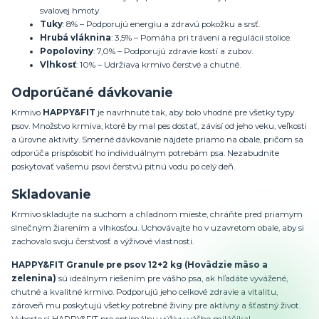
svalovej hmoty.
Tuky
: 8% – Podporujú energiu a zdravú pokožku a srsť.
Hrubá vláknina
: 3,5% – Pomáha pri trávení a regulácii stolice.
Popoloviny
: 7,0% – Podporujú zdravie kostí a zubov.
Vlhkosť
: 10% – Udržiava krmivo čerstvé a chutné.
Odporúčané dávkovanie
Krmivo
HAPPY&FIT
je navrhnuté tak, aby bolo vhodné pre všetky typy
psov. Množstvo krmiva, ktoré by mal pes dostať, závisí od jeho veku, veľkosti
a úrovne aktivity. Smerné dávkovanie nájdete priamo na obale, pričom sa
odporúča prispôsobiť ho individuálnym potrebám psa. Nezabudnite
poskytovať vašemu psovi čerstvú pitnú vodu po celý deň.
Skladovanie
Krmivo skladujte na suchom a chladnom mieste, chráňte pred priamym
slnečným žiarením a vlhkosťou. Uchovávajte ho v uzavretom obale, aby si
zachovalo svoju čerstvosť a výživové vlastnosti.
HAPPY&FIT Granule pre psov 12+2 kg (Hovädzie mäso a
zelenina)
sú ideálnym riešením pre vášho psa, ak hľadáte vyvážené,
chutné a kvalitné krmivo. Podporujú jeho celkové zdravie a vitalitu,
zároveň mu poskytujú všetky potrebné živiny pre aktívny a šťastný život.
Vyberte si HAPPY&FIT pre optimálnu výživu vášho miláčika!