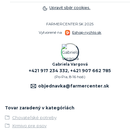
Upravit sběr cookies.
FARMERCENTER.SK 2025
Vytvorené na
Eshop-rychlo.sk
Potrebujete poradiť?
Gabriela Vargová
+421 917 234 332, +421 907 662 785
(Po-Pia, 8-16 hod.)
objednavka@farmercenter.sk
Tovar zaradený v kategóriách
Chovateľské potreby
Krmivo pre psov