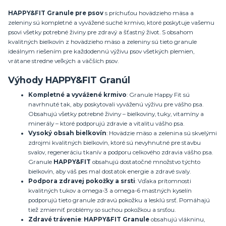
HAPPY&FIT Granule pre psov
s príchuťou hovädzieho mäsa a
zeleniny sú kompletné a vyvážené suché krmivo, ktoré poskytuje vašemu
psovi všetky potrebné živiny pre zdravý a šťastný život. S obsahom
kvalitných bielkovín z hovädzieho mäso a zeleniny sú tieto granule
ideálnym riešením pre každodennú výživu psov všetkých plemien,
vrátane stredne veľkých a väčších psov.
Výhody HAPPY&FIT Granúl
Kompletné a vyvážené krmivo
: Granule Happy Fit sú
navrhnuté tak, aby poskytovali vyváženú výživu pre vášho psa.
Obsahujú všetky potrebné živiny – bielkoviny, tuky, vitamíny a
minerály – ktoré podporujú zdravie a vitalitu vášho psa.
Vysoký obsah bielkovín
: Hovädzie mäso a zelenina sú skvelými
zdrojmi kvalitných bielkovín, ktoré sú nevyhnutné pre stavbu
svalov, regeneráciu tkanív a podporu celkového zdravia vášho psa.
Granule
HAPPY&FIT
obsahujú dostatočné množstvo týchto
bielkovín, aby váš pes mal dostatok energie a zdravé svaly.
Podpora zdravej pokožky a srsti
: Vďaka prítomnosti
kvalitných tukov a omega-3 a omega-6 mastných kyselín
podporujú tieto granule zdravú pokožku a lesklú srsť. Pomáhajú
tiež zmierniť problémy so suchou pokožkou a srsťou.
Zdravé trávenie
:
HAPPY&FIT Granule
obsahujú vlákninu,