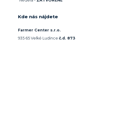
Nedeľa -
ZATVORENÉ
Kde nás nájdete
Farmer Center s.r.o.
935 65 Veľké Ludince
č.d. 873