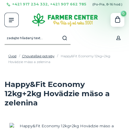
+421 917 234 332, +421 907 662 785
(Po-Pia, 8-16 hod.)
0
Úvod
Chovateľské potreby
Happy&Fit Economy 12kg+2kg
Hovädzie mäso a zelenina
Happy&Fit Economy
12kg+2kg Hovädzie mäso a
zelenina