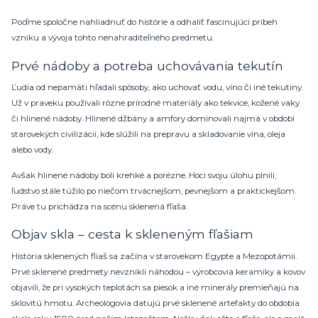
Poďme spoločne nahliadnuť do histórie a odhaliť fascinujúci príbeh
vzniku a vývoja tohto nenahraditeľného predmetu.
Prvé nádoby a potreba uchovávania tekutín
Ľudia od nepamäti hľadali spôsoby, ako uchovať vodu, víno či iné tekutiny.
Už v praveku používali rôzne prírodné materiály ako tekvice, kožené vaky
či hlinené nádoby. Hlinené džbány a amfory dominovali najmä v období
starovekých civilizácií, kde slúžili na prepravu a skladovanie vína, oleja
alebo vody.
Avšak hlinené nádoby boli krehké a porézne. Hoci svoju úlohu plnili,
ľudstvo stále túžilo po niečom trvácnejšom, pevnejšom a praktickejšom.
Práve tu prichádza na scénu sklenená fľaša.
Objav skla – cesta k skleneným fľašiam
História sklenených fliaš sa začína v starovekom Egypte a Mezopotámii.
Prvé sklenené predmety nevznikli náhodou – výrobcovia keramiky a kovov
objavili, že pri vysokých teplotách sa piesok a iné minerály premieňajú na
sklovitú hmotu. Archeológovia datujú prvé sklenené artefakty do obdobia