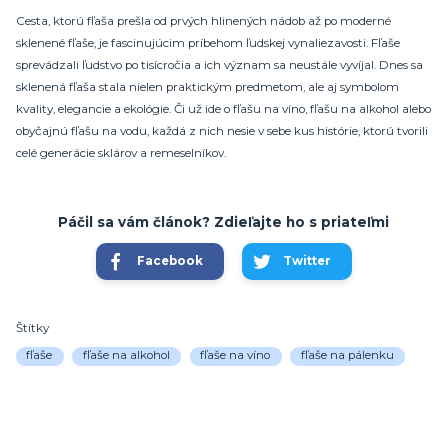
Cesta, ktorú fľaša prešla od prvých hlinených nádob až po moderné
sklenené fľaše, je fascinujúcim príbehom ľudskej vynaliezavosti. Fľaše
sprevádzali ľudstvo po tisícročia a ich význam sa neustále vyvíjal. Dnes sa
sklenená fľaša stala nielen praktickým predmetom, ale aj symbolom
kvality, elegancie a ekológie. Či už ide o fľašu na víno, fľašu na alkohol alebo
obyčajnú fľašu na vodu, každá z nich nesie v sebe kus histórie, ktorú tvorili
celé generácie sklárov a remeselníkov.
Páčil sa vám článok? Zdieľajte ho s priateľmi
Facebook
Twitter
Štítky
fľaše
fľaše na alkohol
fľaše na víno
fľaše na pálenku