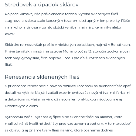
Stredovek a úpadok sklárov
Po páde Rímskej ríše prišlo obdobie temna. Výroba sklenených fliaš
stagnovala, sklo sa stalo luxusným tovarom dostupným len pre elity. Fľaše
na alkohol a víno sa v tomto období vyrábali najmä z keramiky alebo
kovov.
Sklárske remeslo však prežilo v niektorých oblastiach, najmä v Benátkach.
Práve benátski majstri na ostrove Murano počas 13. storočia zdokonaľovali
techniky výroby skla, čím pripravili pôdu pre ďalší rozmach sklenených
fliaš.
Renesancia sklenených fliaš
S príchodom renesancie a nového rozkvetu obchodu sa sklenené fľaše opäť
dostali na výslnie. Majstri začali experimentovať s novými tvarmi, farbami
a dekoráciami. Fľaša na víno už nebola len praktickou nádobou, ale aj
umeleckým dielom.
Výrobcovia začali vyrábať aj špeciálne sklenené fľaše na alkohol, ktoré
mali ochrániť kvalitné destiláty pred vzduchom a svetlom. V tomto období
sa objavujú aj známe tvary fliaš na víno, ktoré poznáme dodnes.