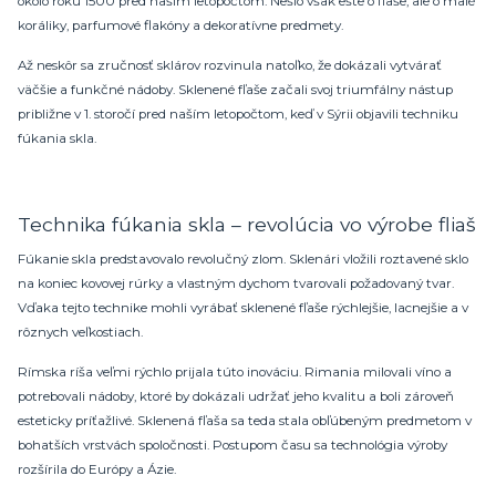
okolo roku 1500 pred naším letopočtom. Nešlo však ešte o fľaše, ale o malé
koráliky, parfumové flakóny a dekoratívne predmety.
Až neskôr sa zručnosť sklárov rozvinula natoľko, že dokázali vytvárať
väčšie a funkčné nádoby. Sklenené fľaše začali svoj triumfálny nástup
približne v 1. storočí pred naším letopočtom, keď v Sýrii objavili techniku
fúkania skla.
Technika fúkania skla – revolúcia vo výrobe fliaš
Fúkanie skla predstavovalo revolučný zlom. Sklenári vložili roztavené sklo
na koniec kovovej rúrky a vlastným dychom tvarovali požadovaný tvar.
Vďaka tejto technike mohli vyrábať sklenené fľaše rýchlejšie, lacnejšie a v
rôznych veľkostiach.
Rímska ríša veľmi rýchlo prijala túto inováciu. Rimania milovali víno a
potrebovali nádoby, ktoré by dokázali udržať jeho kvalitu a boli zároveň
esteticky príťažlivé. Sklenená fľaša sa teda stala obľúbeným predmetom v
bohatších vrstvách spoločnosti. Postupom času sa technológia výroby
rozšírila do Európy a Ázie.