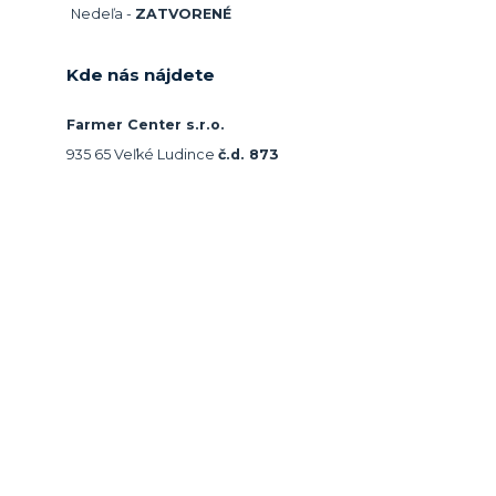
Nedeľa -
ZATVORENÉ
Kde nás nájdete
Farmer Center s.r.o.
935 65 Veľké Ludince
č.d. 873