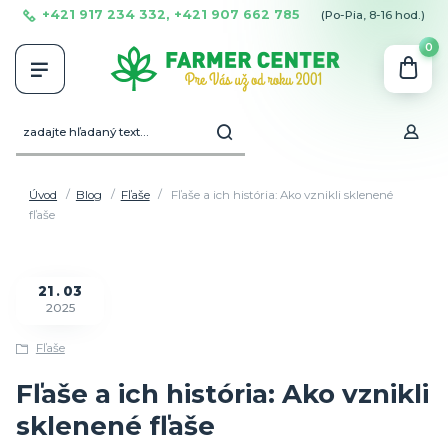
+421 917 234 332, +421 907 662 785
(Po-Pia, 8-16 hod.)
0
Úvod
Blog
Fľaše
Fľaše a ich história: Ako vznikli sklenené
fľaše
21
03
2025
Fľaše
Fľaše a ich história: Ako vznikli
sklenené fľaše