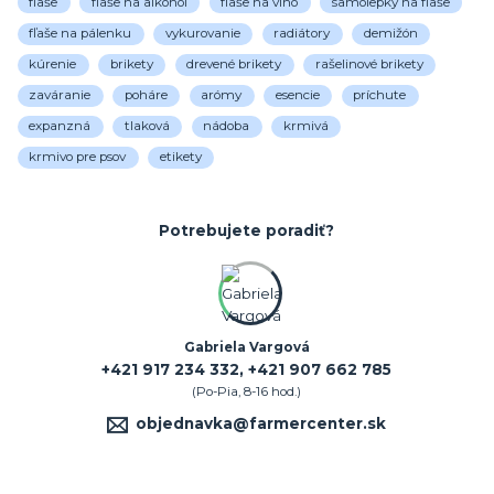
fľaše
fľaše na alkohol
fľaše na víno
samolepky na fľaše
fľaše na pálenku
vykurovanie
radiátory
demižón
kúrenie
brikety
drevené brikety
rašelinové brikety
zaváranie
poháre
arómy
esencie
príchute
expanzná
tlaková
nádoba
krmivá
krmivo pre psov
etikety
Potrebujete poradiť?
Gabriela Vargová
+421 917 234 332, +421 907 662 785
(Po-Pia, 8-16 hod.)
objednavka@farmercenter.sk