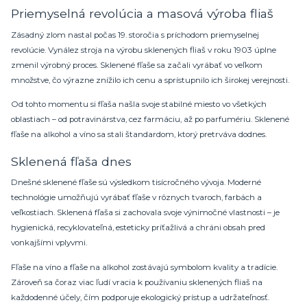
Priemyselná revolúcia a masová výroba fliaš
Zásadný zlom nastal počas 19. storočia s príchodom priemyselnej
revolúcie. Vynález stroja na výrobu sklenených fliaš v roku 1903 úplne
zmenil výrobný proces. Sklenené fľaše sa začali vyrábať vo veľkom
množstve, čo výrazne znížilo ich cenu a sprístupnilo ich širokej verejnosti.
Od tohto momentu si fľaša našla svoje stabilné miesto vo všetkých
oblastiach – od potravinárstva, cez farmáciu, až po parfumériu. Sklenené
fľaše na alkohol a víno sa stali štandardom, ktorý pretrváva dodnes.
Sklenená fľaša dnes
Dnešné sklenené fľaše sú výsledkom tisícročného vývoja. Moderné
technológie umožňujú vyrábať fľaše v rôznych tvaroch, farbách a
veľkostiach. Sklenená fľaša si zachovala svoje výnimočné vlastnosti – je
hygienická, recyklovateľná, esteticky príťažlivá a chráni obsah pred
vonkajšími vplyvmi.
Fľaše na víno a fľaše na alkohol zostávajú symbolom kvality a tradície.
Zároveň sa čoraz viac ľudí vracia k používaniu sklenených fliaš na
každodenné účely, čím podporuje ekologický prístup a udržateľnosť.