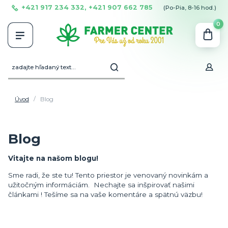
+421 917 234 332, +421 907 662 785
(Po-Pia, 8-16 hod.)
0
Úvod
Blog
Blog
Vitajte na našom blogu!
Sme radi, že ste tu! Tento priestor je venovaný novinkám a
užitočným informáciám. Nechajte sa inšpirovať našimi
článkami ! Tešíme sa na vaše komentáre a spätnú väzbu!