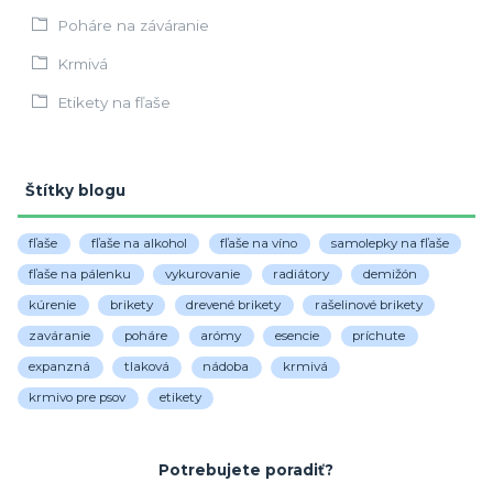
Poháre na záváranie
Krmivá
Etikety na fľaše
Štítky blogu
fľaše
fľaše na alkohol
fľaše na víno
samolepky na fľaše
fľaše na pálenku
vykurovanie
radiátory
demižón
kúrenie
brikety
drevené brikety
rašelinové brikety
zaváranie
poháre
arómy
esencie
príchute
expanzná
tlaková
nádoba
krmivá
krmivo pre psov
etikety
Potrebujete poradiť?