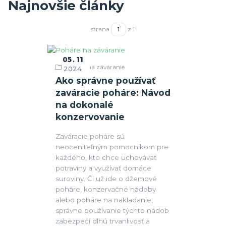
Najnovšie články
strana
z 1
05
11
Poháre na záváranie
2024
Ako správne používať
zaváracie poháre: Návod
na dokonalé
konzervovanie
Zaváracie poháre sú
neoceniteľným pomocníkom pre
každého, kto chce uchovávať
potraviny a využívať domáce
suroviny. Či už ide o džemové
poháre, konzervačné nádoby
alebo poháre na nakladanie,
správne používanie týchto nádob
zabezpečí dlhú trvanlivosť a