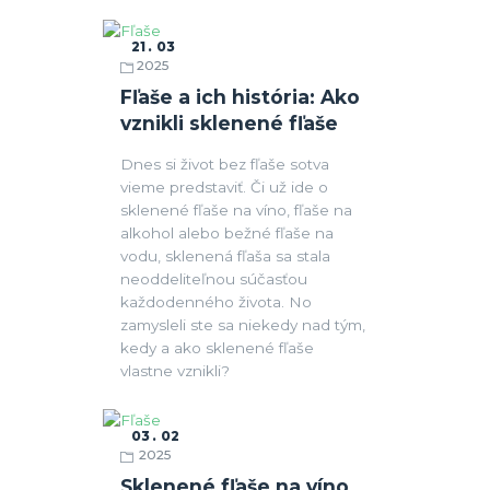
21
03
2025
Fľaše
Fľaše a ich história: Ako
vznikli sklenené fľaše
Dnes si život bez fľaše sotva
vieme predstaviť. Či už ide o
sklenené fľaše na víno, fľaše na
alkohol alebo bežné fľaše na
vodu, sklenená fľaša sa stala
neoddeliteľnou súčasťou
každodenného života. No
zamysleli ste sa niekedy nad tým,
kedy a ako sklenené fľaše
vlastne vznikli?
03
02
2025
Fľaše
Sklenené fľaše na víno