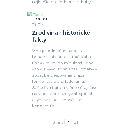
najlepšie pre jednotlivé druhy
30
01
2025
Fľaše
Zrod vína - historické
fakty
Víno je jedinečný nápoj s
bohatou históriou, ktorá siaha
tisícky rokov do minulosti. Jeho
vznik a vývoj sprevádzali zmeny v
spôsobe pestovania viniča,
fermentácie a skladovania.
Súčasťou tejto histórie sú aj fľaše
na víno, ktoré ovplyvnili spôsob,
akým sa víno uchováva a
konzumuje.
strana
z 1