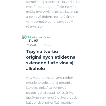
someliéri aj spotrebitelia vedia, že
tvar, farba a objem fľaše na víno
môžu ovplyvniť jeho kvalitu, chuť
a celkový dojem. Tento článok
vám pomôže zorientovať sa v
rôznych ty
21
03
2025
Etikety na fľaše
Tipy na tvorbu
originálnych etikiet na
sklenené fľaše vína aj
alkoholu
Aby vaše domáce víno nielen
chutilo skvele, ale aj pôsobilo
štýlovo, oplatí sa venovať
pozornosť aj vizuálnej stránke.
Správne navrhnutá etiketa dodá
každej sklenenej fľaši osobitý