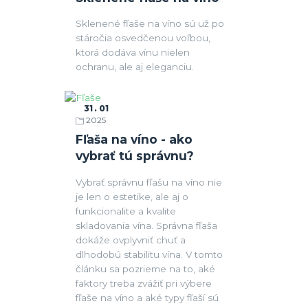
Sklenené fľaše na víno sú už po
stáročia osvedčenou voľbou,
ktorá dodáva vínu nielen
ochranu, ale aj eleganciu.
31
01
2025
Fľaše
Fľaša na víno - ako
vybrať tú správnu?
Vybrať správnu fľašu na víno nie
je len o estetike, ale aj o
funkcionalite a kvalite
skladovania vína. Správna fľaša
dokáže ovplyvniť chuť a
dlhodobú stabilitu vína. V tomto
článku sa pozrieme na to, aké
faktory treba zvážiť pri výbere
fľaše na víno a aké typy fľaší sú