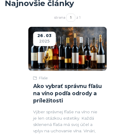
Najnovšie články
strana
z 1
26
03
2025
Fľaše
Ako vybrať správnu fľašu
na víno podľa odrody a
príležitosti
Výber správnej fľaše na víno nie
je len otázkou estetiky. Každá
sklenená fľaša má svoj účel a
vplyv na uchovanie vína. Vinári,