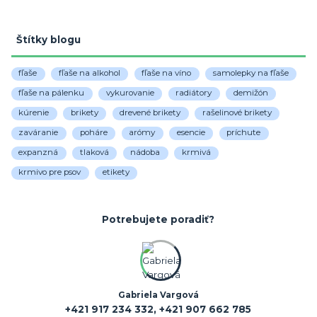
Štítky blogu
fľaše
fľaše na alkohol
fľaše na víno
samolepky na fľaše
fľaše na pálenku
vykurovanie
radiátory
demižón
kúrenie
brikety
drevené brikety
rašelinové brikety
zaváranie
poháre
arómy
esencie
príchute
expanzná
tlaková
nádoba
krmivá
krmivo pre psov
etikety
Potrebujete poradiť?
Gabriela Vargová
+421 917 234 332, +421 907 662 785