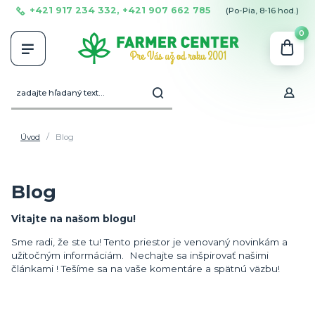
+421 917 234 332, +421 907 662 785
(Po-Pia, 8-16 hod.)
0
Úvod
Blog
Blog
Vitajte na našom blogu!
Sme radi, že ste tu! Tento priestor je venovaný novinkám a
užitočným informáciám. Nechajte sa inšpirovať našimi
článkami ! Tešíme sa na vaše komentáre a spätnú väzbu!