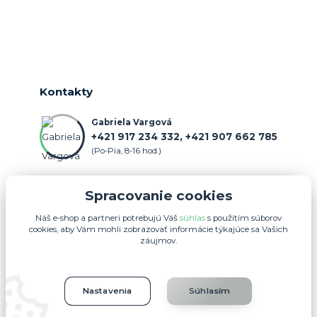
Kontakty
Gabriela Vargová
+421 917 234 332, +421 907 662 785
(Po-Pia, 8-16 hod.)
objednavka@farmercenter.sk
Spracovanie cookies
Náš e-shop a partneri potrebujú Váš
súhlas
s použitím súborov
cookies, aby Vám mohli zobrazovať informácie týkajúce sa Vašich
záujmov.
Upravit sběr cookies.
Nastavenia
Súhlasím