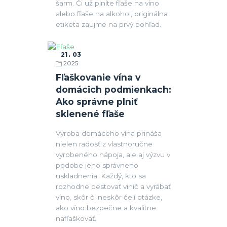
šarm. Či už plníte fľaše na víno
alebo fľaše na alkohol, originálna
etiketa zaujme na prvý pohľad.
21
03
2025
Fľaše
Fľaškovanie vína v
domácich podmienkach:
Ako správne plniť
sklenené fľaše
Výroba domáceho vína prináša
nielen radosť z vlastnoručne
vyrobeného nápoja, ale aj výzvu v
podobe jeho správneho
uskladnenia. Každý, kto sa
rozhodne pestovať vinič a vyrábať
víno, skôr či neskôr čelí otázke,
ako víno bezpečne a kvalitne
nafľaškovať.