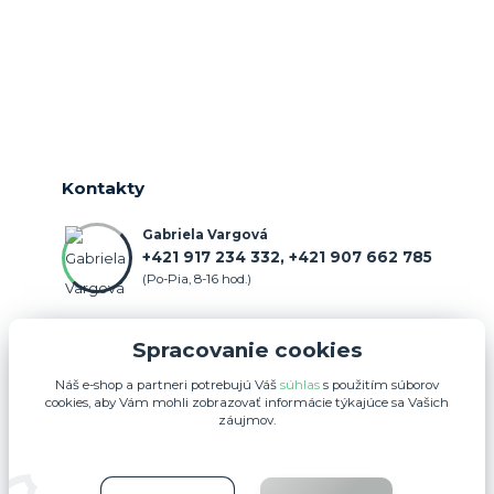
Kontakty
Gabriela Vargová
+421 917 234 332, +421 907 662 785
(Po-Pia, 8-16 hod.)
objednavka@farmercenter.sk
Spracovanie cookies
Náš e-shop a partneri potrebujú Váš
súhlas
s použitím súborov
cookies, aby Vám mohli zobrazovať informácie týkajúce sa Vašich
záujmov.
Upravit sběr cookies.