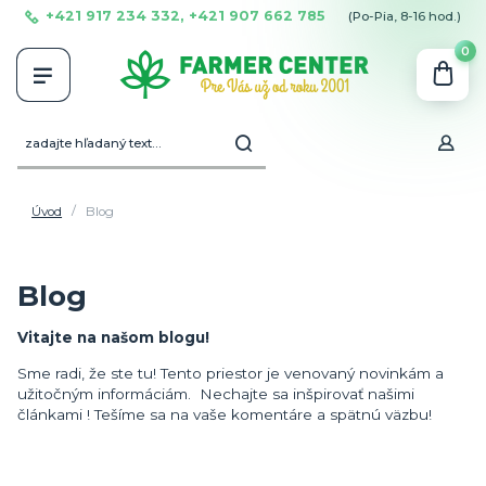
+421 917 234 332, +421 907 662 785
(Po-Pia, 8-16 hod.)
0
Úvod
Blog
Blog
Vitajte na našom blogu!
Sme radi, že ste tu! Tento priestor je venovaný novinkám a
užitočným informáciám. Nechajte sa inšpirovať našimi
článkami ! Tešíme sa na vaše komentáre a spätnú väzbu!