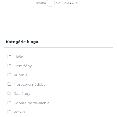
strana
z 2
ďalšie
Kategórie blogu
Fľaše
Demižóny
Kúrenie
Nerezové nádoby
Radiátory
Poháre na záváranie
Krmivá