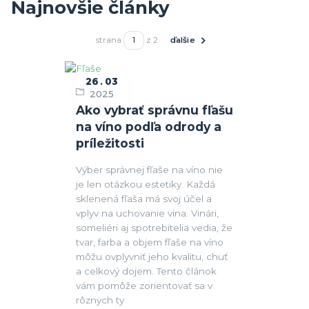
Najnovšie články
strana
z 2
ďalšie
26
03
Fľaše
2025
Ako vybrať správnu fľašu
na víno podľa odrody a
príležitosti
Výber správnej fľaše na víno nie
je len otázkou estetiky. Každá
sklenená fľaša má svoj účel a
vplyv na uchovanie vína. Vinári,
someliéri aj spotrebitelia vedia, že
tvar, farba a objem fľaše na víno
môžu ovplyvniť jeho kvalitu, chuť
a celkový dojem. Tento článok
vám pomôže zorientovať sa v
rôznych ty