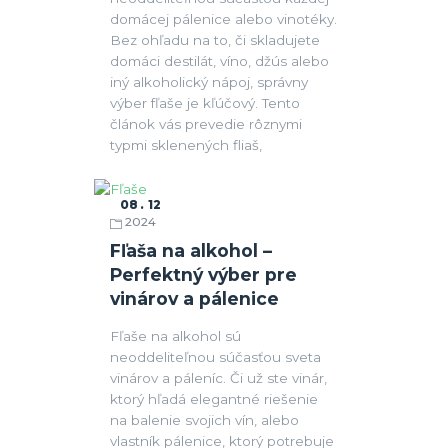
domácej pálenice alebo vinotéky.
Bez ohľadu na to, či skladujete
domáci destilát, víno, džús alebo
iný alkoholický nápoj, správny
výber fľaše je kľúčový. Tento
článok vás prevedie rôznymi
typmi sklenených fliaš,
08
12
2024
Fľaše
Fľaša na alkohol –
Perfektný výber pre
vinárov a pálenice
Fľaše na alkohol sú
neoddeliteľnou súčasťou sveta
vinárov a páleníc. Či už ste vinár,
ktorý hľadá elegantné riešenie
na balenie svojich vín, alebo
vlastník pálenice, ktorý potrebuje