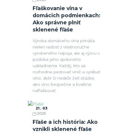
Fľaše
Fľaškovanie vína v
domácich podmienkach:
Ako správne plniť
sklenené fľaše
Výroba domáceho vína prináša
nielen radosť z vlastnoručne
vyrobeného nápoja, ale aj výzvu v
podobe jeho správneho
uskladnenia. Každý, kto sa
rozhodne pestovať vinič a vyrábať
víno, skôr či neskôr čelí otázke,
ako víno bezpečne a kvalitne
nafľaškovať.
21
03
2025
Fľaše
Fľaše a ich história: Ako
vznikli sklenené fľaše