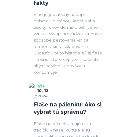
fakty
Víno je jedinečný nápoj s
bohatou históriou, ktorá siaha
tisícky rokov do minulosti. Jeho
vznik a vývoj sprevádzali zmeny v
spôsobe pestovania viniča,
fermentácie a skladovania.
Súčasťou tejto histórie sú aj fľaše
na víno, ktoré ovplyvnili spôsob,
akým sa víno uchováva a
konzumuje.
10
12
2024
Fľaše
Fľaše na pálenku: Ako si
vybrať tú správnu?
Fľaše na pálenku majú dlhú
tradíciu v našej kultúre a sú
neoddeliteľnou súčasťou každej