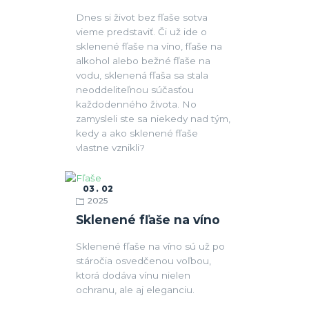
Dnes si život bez fľaše sotva
vieme predstaviť. Či už ide o
sklenené fľaše na víno, fľaše na
alkohol alebo bežné fľaše na
vodu, sklenená fľaša sa stala
neoddeliteľnou súčasťou
každodenného života. No
zamysleli ste sa niekedy nad tým,
kedy a ako sklenené fľaše
vlastne vznikli?
03
02
2025
Fľaše
Sklenené fľaše na víno
Sklenené fľaše na víno sú už po
stáročia osvedčenou voľbou,
ktorá dodáva vínu nielen
ochranu, ale aj eleganciu.