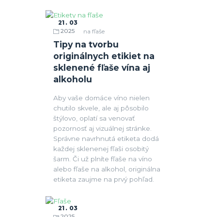
21
03
2025
Etikety na fľaše
Tipy na tvorbu
originálnych etikiet na
sklenené fľaše vína aj
alkoholu
Aby vaše domáce víno nielen
chutilo skvele, ale aj pôsobilo
štýlovo, oplatí sa venovať
pozornosť aj vizuálnej stránke.
Správne navrhnutá etiketa dodá
každej sklenenej fľaši osobitý
šarm. Či už plníte fľaše na víno
alebo fľaše na alkohol, originálna
etiketa zaujme na prvý pohľad.
21
03
2025