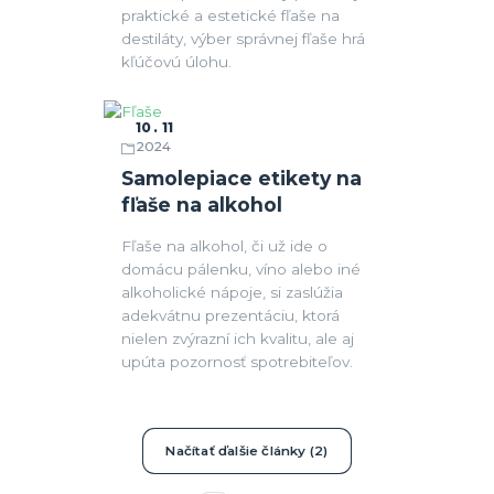
praktické a estetické fľaše na
destiláty, výber správnej fľaše hrá
kľúčovú úlohu.
10
11
2024
Fľaše
Samolepiace etikety na
fľaše na alkohol
Fľaše na alkohol, či už ide o
domácu pálenku, víno alebo iné
alkoholické nápoje, si zaslúžia
adekvátnu prezentáciu, ktorá
nielen zvýrazní ich kvalitu, ale aj
upúta pozornosť spotrebiteľov.
Načítať ďalšie články (2)