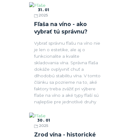
31
01
2025
Fľaše
Fľaša na víno - ako
vybrať tú správnu?
Vybrať správnu fľašu na víno nie
je len o estetike, ale aj o
funkcionalite a kvalite
skladovania vína. Správna fľaša
dokáže ovplyvniť chuť a
dlhodobú stabilitu vína. V tomto
článku sa pozrieme na to, aké
faktory treba zvážiť pri výbere
fľaše na víno a aké typy fľaší sú
najlepšie pre jednotlivé druhy
30
01
2025
Fľaše
Zrod vína - historické