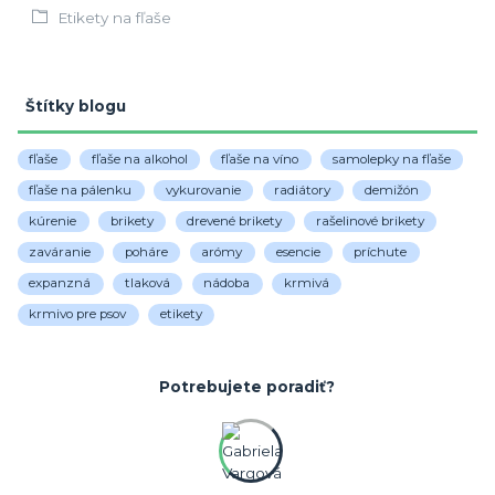
Etikety na fľaše
Štítky blogu
fľaše
fľaše na alkohol
fľaše na víno
samolepky na fľaše
fľaše na pálenku
vykurovanie
radiátory
demižón
kúrenie
brikety
drevené brikety
rašelinové brikety
zaváranie
poháre
arómy
esencie
príchute
expanzná
tlaková
nádoba
krmivá
krmivo pre psov
etikety
Potrebujete poradiť?