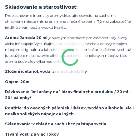
Skladovanie a starostlivosť:
Pre zachovanie intenzity arómy skladujte esenciu na suchom a
chladnom mieste mimo priameho slnečného svetla. Tým si zabezpečíte
jej dlhú trvanlivosť a vysokú kvalitu.
Aróma Jahoda 20 ml
je skvelým doplnkom pre vaše destiláty, likéry
alebo iné nápoje. Vyskúšajte ju pri vašej ďalšej tvorbe a doprajte svojim
nápojom originálnu a lahodnú chuť jahôd, ktorá očarí každého. Nech už
ju použijete na ochutenie alkoholu alebo nealkoholických nápojov, táto
aróma bude vždy výbornou voľbou.
Zloženie: etanol, voda, aromatické látky
Objem: 20ml
Dávkovanie: 1ml arómy na 1 litrov finálneho produktu / 20 ml -
20 l pálenky/
Použitie: do ovocných páleniek, likérov, tvrdého alkoholu, ale i
nealkoholických nápojov a iných…
Skladovanie: v chlade a suchu bez prístupu svetla
Trvanlivosť: 2 a viac rokov