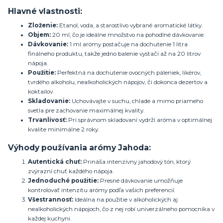
Hlavné vlastnosti:
Zloženie:
Etanol, voda, a starostlivo vybrané aromatické látky.
Objem:
20 ml, čo je ideálne množstvo na pohodlné dávkovanie.
Dávkovanie:
1 ml arómy postačuje na dochutenie 1 litra
finálneho produktu, takže jedno balenie vystačí až na 20 litrov
nápoja.
Použitie:
Perfektná na dochutenie ovocných páleniek, likérov,
tvrdého alkoholu, nealkoholických nápojov, či dokonca dezertov a
koktailov.
Skladovanie:
Uchovávajte v suchu, chlade a mimo priameho
svetla pre zachovanie maximálnej kvality.
Trvanlivosť:
Pri správnom skladovaní vydrží aróma v optimálnej
kvalite minimálne 2 roky.
Výhody používania arómy Jahoda:
Autentická chuť:
Prináša intenzívny jahodový tón, ktorý
zvýrazní chuť každého nápoja.
Jednoduché použitie:
Presné dávkovanie umožňuje
kontrolovať intenzitu arómy podľa vašich preferencií.
Všestrannosť:
Ideálna na použitie v alkoholických aj
nealkoholických nápojoch, čo z nej robí univerzálneho pomocníka v
každej kuchyni.