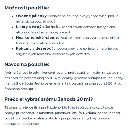
Možnosti použitia:
Ovocné pálenky:
Dodajte pálenkám, ako je jahodovica, plnú a
autentickú ovocnú chuť.
Likéry a tvrdý alkohol:
Obohaťte svoje domáce likéry alebo
alkohol o lahodný jahodový akcent.
Nealkoholické nápoje:
Použite arómu na zvýraznenie chuti
limonád, čajov alebo smoothie.
Koktaily a dezerty:
Jahodová aróma je perfektná na prípravu
originálnych koktailov alebo sladkých dezertov.
Návod na použitie:
Aróma Jahoda je veľmi koncentrovaná, preto stačí len malé množstvo na
dosiahnutie požadovanej chuti. Pre ideálny výsledok pridajte 1 ml na každý
liter vášho nápoja. Jedno balenie vám tak postačí na prípravu až 20 litrov
finálneho produktu.
Prečo si vybrať arómu Jahoda 20 ml?
Táto esencia je ideálna pre každého, kto hľadá spôsob, ako oživiť svoje
nápoje prirodzenou a lahodnou jahodovou chuťou. Vďaka jednoduchému
použitiu a vysokej kvalite je vhodná pre profesionálnych výrobcov aj
domácich nadšencov.