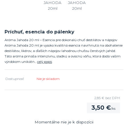
Príchuť, esencia do pálenky
Aróma Jahoda 20 ml – Esencia pre dokonalú chuť destilátov a nápojov
Aróma Jahoda 20 ml je vysoko kvalitná esencia navrhnutá na obohatenie
destilátov, likérov, a ďalších nápojov lahodnou chuťou čerstvých jahôd.
Táto aróma prináša intenzívnu, sladkú a ovocnú vôňu, ktorá dodá vašim
výrobkom unikátn...
celý popis
Dostupnosť
Nie je skladom
2,85 €
bez DPH
3,50 €
/
ks
Momentálne nie je k dispozícii