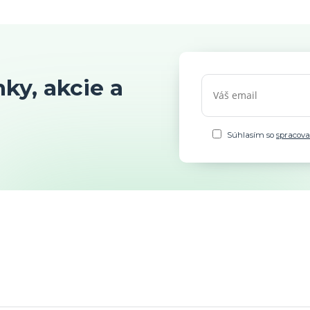
ky, akcie a
Súhlasím so
spracov