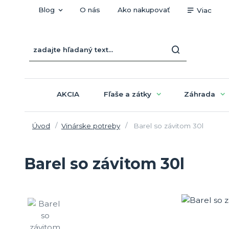
Blog
O nás
Ako nakupovať
Viac
AKCIA
Fľaše a zátky
Záhrada
Úvod
Vinárske potreby
Barel so závitom 30l
Barel so závitom 30l