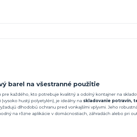
vý barel na všestranné použitie
m pre každého, kto potrebuje kvalitný a odolný kontajner na sklad
u
(vysoko hustý polyetylén), je ideálny na
skladovanie potravín, t
i vyžadujú dlhodobú ochranu pred vonkajšími vplyvmi. Jeho robustn
vhodný na rôzne aplikácie v domácnostiach, záhradách alebo pri o