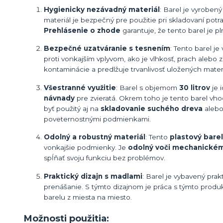
Hygienicky nezávadný materiál
: Barel je vyrobený
materiál je bezpečný pre použitie pri skladovaní potra
Prehlásenie o zhode
garantuje, že tento barel je 
Bezpečné uzatváranie s tesnením
: Tento barel j
proti vonkajším vplyvom, ako je vlhkosť, prach alebo
kontaminácie a predlžuje trvanlivosť uložených mater
Všestranné využitie
: Barel s objemom
30 litrov
je 
návnady
pre zvieratá. Okrem toho je tento barel v
byť použitý aj na
skladovanie suchého dreva
alebo
poveternostnými podmienkami.
Odolný a robustný materiál
: Tento
plastový barel
vonkajšie podmienky. Je
odolný voči mechanické
spĺňať svoju funkciu bez problémov.
Praktický dizajn s madlami
: Barel je vybavený pra
prenášanie. S týmto dizajnom je práca s týmto produ
barelu z miesta na miesto.
Možnosti použitia: