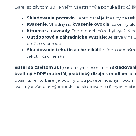
Barel so závitom 30l je veľmi všestranný a ponúka širokú šká
Skladovanie potravín
: Tento barel je ideálny na us
Kvasenie
: Vhodný na
kvasenie ovocia
, zeleniny al
Kŕmenie a návnady
: Tento barel môže byť využitý n
Outdoorové a záhradnícke využitie
: Je skvelý na
prežitie v prírode.
Skaldovanie tekutín a chemikálií
: S jeho odolným
tekutín či chemikálií.
Barel so závitom 30l
je ideálnym riešením na
skladovani
kvalitný HDPE materiál
,
praktický dizajn s madlami
a
h
obsahu. Tento barel je odolný proti poveternostným podmie
kvalitný a všestranný produkt na skladovanie rôznych mater