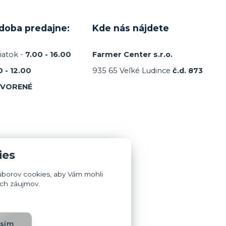
 doba predajne:
Kde nás nájdete
iatok -
7.00 - 16.00
Farmer Center s.r.o.
0 - 12.00
935 65 Veľké Ludince
č.d. 873
TVORENÉ
ies
úborov cookies, aby Vám mohli
ich záujmov.
asím