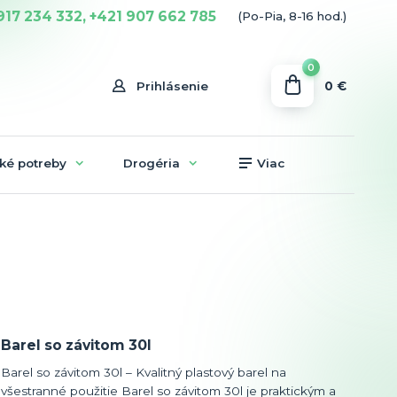
917 234 332, +421 907 662 785
(Po-Pia, 8-16 hod.)
0
0 €
Prihlásenie
ké potreby
Drogéria
Viac
Barel so závitom 30l
Barel so závitom 30l – Kvalitný plastový barel na
všestranné použitie Barel so závitom 30l je praktickým a