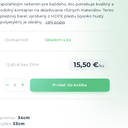
spoľahlivým riešením pre každého, kto potrebuje kvalitný a
odolný kontajner na skladovanie rôznych materiálov. Tento
plastový barel, vyrobený z HDPE plastu (vysoko hustý
polyetylén), je ideálny...
celý popis
Dostupnosť
Skladom 4 ks
15,50 €
12,60 €
bez DPH
/
ks
Pridať do košíka
priemer:
34cm
výška:
53cm