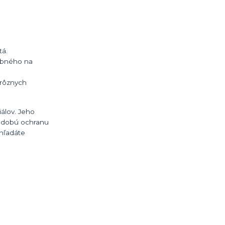
tá.
rebného na
 rôznych
álov. Jeho
hodobú ochranu
 hľadáte