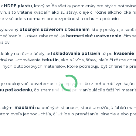
 z
HDPE plastu
, ktorý spĺňa všetky podmienky pre styk s potravin
vín, a to vrátane kvapalín ako sú šťavy, oleje či rôzne alkoholické n
plne v súlade s normami pre bezpečnosť a ochranu potravín.
e vybavený
otočným uzáverom s tesnením
, ktorý poskytuje spoľ
 znečistenie. Uzáver zabezpečuje
hermetické uzatvorenie
, čím s
iálov.
ideálny na rôzne účely, od
skladovania potravín
až po
kvasenie
hodný na uchovávanie
tekutín
, ako sú vína, šťavy, oleje či rôzne ch
 iných outdoorových materiálov, ktoré potrebujú byť chránené pr
je odolný voči poveternostným vplyvom, čo z neho robí vynikajúci 
mu poškodeniu
, čo znamená, že aj pri manipulácii s ťažšími mater
ktickými
madlami
na bočných stranách, ktoré umožňujú ľahkú mani
ktom oveľa jednoduchšia, či už ide o prenášanie, plnenie alebo pr