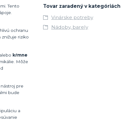
Tovar zaradený v kategóriách
ami. Tento
ápoje.
Vinárske potreby
Nádoby, barely
ahlivú ochranu
a znižuje riziko
alebo
kŕmne
emikálie. Môže
ed
nástroj pre
iálmi bude
puláciu a
esúvanie