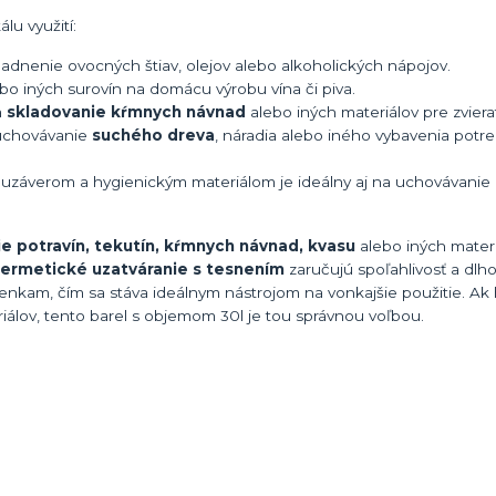
lu využití:
kladnenie ovocných štiav, olejov alebo alkoholických nápojov.
ebo iných surovín na domácu výrobu vína či piva.
a
skladovanie kŕmnych návnad
alebo iných materiálov pre zviera
 uchovávanie
suchého dreva
, náradia alebo iného vybavenia pot
 uzáverom a hygienickým materiálom je ideálny aj na uchovávanie
e potravín, tekutín, kŕmnych návnad, kvasu
alebo iných materi
ermetické uzatváranie s tesnením
zaručujú spoľahlivosť a dl
nkam, čím sa stáva ideálnym nástrojom na vonkajšie použitie. Ak
iálov, tento barel s objemom 30l je tou správnou voľbou.