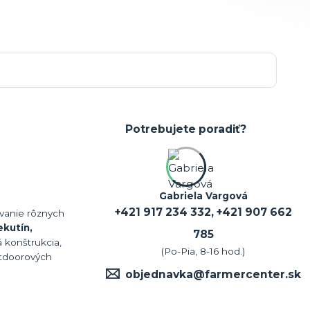
Potrebujete poradiť?
Gabriela Vargová
+421 917 234 332, +421 907 662
ovanie rôznych
ekutín,
785
á konštrukcia,
(Po-Pia, 8-16 hod.)
utdoorových
objednavka@farmercenter.sk