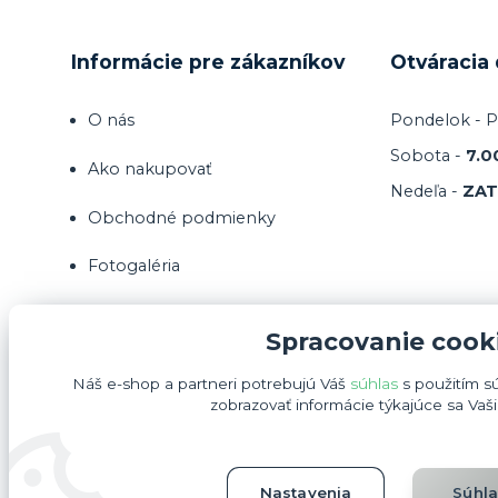
Informácie pre zákazníkov
Otváracia
O nás
Pondelok - P
Sobota -
7.0
Ako nakupovať
Nedeľa -
ZA
Obchodné podmienky
Fotogaléria
Kontakty
Spracovanie cook
Náš e-shop a partneri potrebujú Váš
súhlas
s použitím s
zobrazovať informácie týkajúce sa Vaš
Nastavenia
Súhl