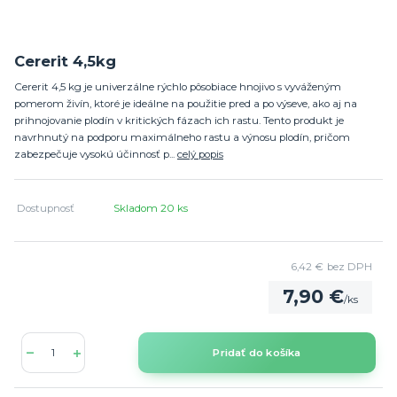
Cererit 4,5kg
Cererit 4,5 kg je univerzálne rýchlo pôsobiace hnojivo s vyváženým
pomerom živín, ktoré je ideálne na použitie pred a po výseve, ako aj na
prihnojovanie plodín v kritických fázach ich rastu. Tento produkt je
navrhnutý na podporu maximálneho rastu a výnosu plodín, pričom
zabezpečuje vysokú účinnosť p...
celý popis
Dostupnosť
Skladom 20 ks
6,42 €
bez DPH
7,90 €
/
ks
Pridať do košíka