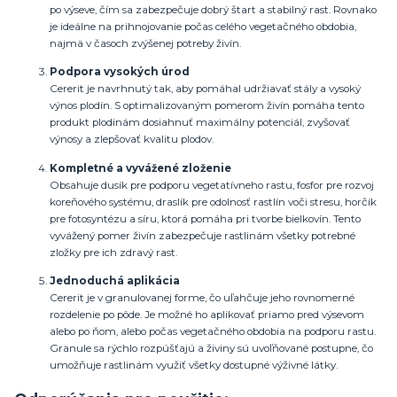
po výseve, čím sa zabezpečuje dobrý štart a stabilný rast. Rovnako
je ideálne na prihnojovanie počas celého vegetačného obdobia,
najmä v časoch zvýšenej potreby živín.
Podpora vysokých úrod
Cererit je navrhnutý tak, aby pomáhal udržiavať stály a vysoký
výnos plodín. S optimalizovaným pomerom živín pomáha tento
produkt plodinám dosiahnuť maximálny potenciál, zvyšovať
výnosy a zlepšovať kvalitu plodov.
Kompletné a vyvážené zloženie
Obsahuje dusík pre podporu vegetatívneho rastu, fosfor pre rozvoj
koreňového systému, draslík pre odolnosť rastlín voči stresu, horčík
pre fotosyntézu a síru, ktorá pomáha pri tvorbe bielkovín. Tento
vyvážený pomer živín zabezpečuje rastlinám všetky potrebné
zložky pre ich zdravý rast.
Jednoduchá aplikácia
Cererit je v granulovanej forme, čo uľahčuje jeho rovnomerné
rozdelenie po pôde. Je možné ho aplikovať priamo pred výsevom
alebo po ňom, alebo počas vegetačného obdobia na podporu rastu.
Granule sa rýchlo rozpúšťajú a živiny sú uvoľňované postupne, čo
umožňuje rastlinám využiť všetky dostupné výživné látky.