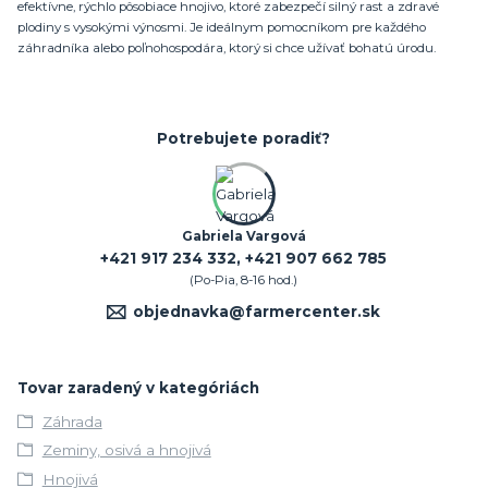
efektívne, rýchlo pôsobiace hnojivo, ktoré zabezpečí silný rast a zdravé
plodiny s vysokými výnosmi. Je ideálnym pomocníkom pre každého
záhradníka alebo poľnohospodára, ktorý si chce užívať bohatú úrodu.
Potrebujete poradiť?
Gabriela Vargová
+421 917 234 332, +421 907 662 785
(Po-Pia, 8-16 hod.)
objednavka@farmercenter.sk
Tovar zaradený v kategóriách
Záhrada
Zeminy, osivá a hnojivá
Hnojivá