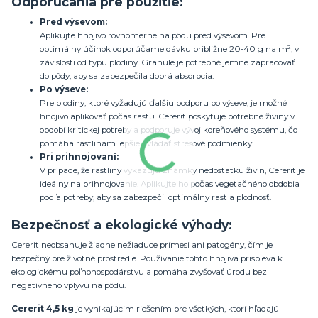
Odporúčania pre použitie:
Pred výsevom:
Aplikujte hnojivo rovnomerne na pôdu pred výsevom. Pre
optimálny účinok odporúčame dávku približne 20-40 g na m², v
závislosti od typu plodiny. Granule je potrebné jemne zapracovať
do pôdy, aby sa zabezpečila dobrá absorpcia.
Po výseve:
Pre plodiny, ktoré vyžadujú ďalšiu podporu po výseve, je možné
hnojivo aplikovať počas rastu. Cererit poskytuje potrebné živiny v
období kritickej potreby a podporuje vývoj koreňového systému, čo
pomáha rastlinám lepšie zvládať stresové podmienky.
Pri prihnojovaní:
V prípade, že rastliny vykazujú známky nedostatku živín, Cererit je
ideálny na prihnojovanie. Aplikujte ho počas vegetačného obdobia
podľa potreby, aby sa zabezpečil optimálny rast a plodnosť.
Bezpečnosť a ekologické výhody:
Cererit neobsahuje žiadne nežiaduce prímesi ani patogény, čím je
bezpečný pre životné prostredie. Používanie tohto hnojiva prispieva k
ekologickému poľnohospodárstvu a pomáha zvyšovať úrodu bez
negatívneho vplyvu na pôdu.
Cererit 4,5 kg
je vynikajúcim riešením pre všetkých, ktorí hľadajú