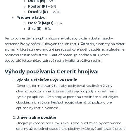
Dusík (N)
– 5 %
Fosfor (P)
– 8 %
Draslík (K)
– 6,5 %
Prídavné látky:
Horčík (MgO)
– 1 %
Síra (S)
– 8 %
Tento pomer živín je optimalizovaný tak, aby plodiny dostali všetky
potrebné živiny počas kľúčových fáz ich rastu.
Cererit
je bohatý na fosfor
a draslík, ktoré sú nevyhnutné pre rozvoj koreňového systému a zlepšenie
odolnosti rastlín voči stresu. Taktiež obsahuje horčík a síru, ktoré
podporujú fotosyntézu, zdravý rast a kvalitnú výživu rastlín.
Výhody používania Cererit hnojiva:
Rýchla a efektívna výživa rastlín
Cererit je formulovaný tak, aby poskytoval rastlinám živiny
okamžite, čo znamená, že sa dostávajú do pôdy a k rastlinám
rýchlo po aplikácii. Toto hnojivo pomáha rastlinám v kritických
obdobiach ich vývoja, keď potrebujú okamžitú podporu pre
optimálny rast a plodnosť.
Univerzálne použitie
Hnojivo je vhodné pre širokú škálu plodín, od zeleniny cez ovocné
stromy až po poľnohospodárske plodiny. Môže byť aplikované pred a