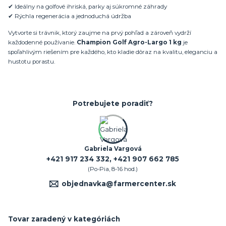
✔ Ideálny na golfové ihriská, parky aj súkromné záhrady
✔ Rýchla regenerácia a jednoduchá údržba
Vytvorte si trávnik, ktorý zaujme na prvý pohľad a zároveň vydrží
každodenné používanie.
Champion Golf Agro-Largo 1 kg
je
spoľahlivým riešením pre každého, kto kladie dôraz na kvalitu, eleganciu a
hustotu porastu.
Potrebujete poradiť?
Gabriela Vargová
+421 917 234 332, +421 907 662 785
(Po-Pia, 8-16 hod.)
objednavka@farmercenter.sk
Tovar zaradený v kategóriách