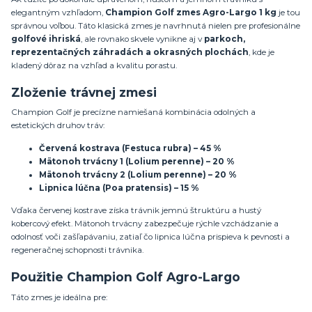
elegantným vzhľadom,
Champion Golf zmes Agro-Largo 1 kg
je tou
správnou voľbou. Táto klasická zmes je navrhnutá nielen pre profesionálne
golfové ihriská
, ale rovnako skvele vynikne aj v
parkoch,
reprezentačných záhradách a okrasných plochách
, kde je
kladený dôraz na vzhľad a kvalitu porastu.
Zloženie trávnej zmesi
Champion Golf je precízne namiešaná kombinácia odolných a
estetických druhov tráv:
Červená kostrava (Festuca rubra) – 45 %
Mätonoh trvácny 1 (Lolium perenne) – 20 %
Mätonoh trvácny 2 (Lolium perenne) – 20 %
Lipnica lúčna (Poa pratensis) – 15 %
Vďaka červenej kostrave získa trávnik jemnú štruktúru a hustý
kobercový efekt. Mätonoh trvácny zabezpečuje rýchle vzchádzanie a
odolnosť voči zašľapávaniu, zatiaľ čo lipnica lúčna prispieva k pevnosti a
regeneračnej schopnosti trávnika.
Použitie Champion Golf Agro-Largo
Táto zmes je ideálna pre: