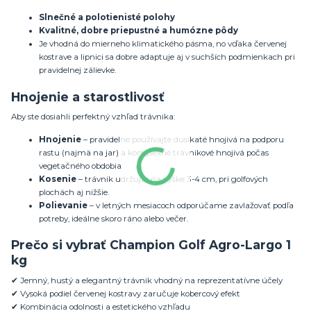
Slnečné a polotienisté polohy
Kvalitné, dobre priepustné a humózne pôdy
Je vhodná do mierneho klimatického pásma, no vďaka červenej
kostrave a lipnici sa dobre adaptuje aj v suchších podmienkach pri
pravidelnej zálievke.
Hnojenie a starostlivosť
Aby ste dosiahli perfektný vzhľad trávnika:
Hnojenie
– pravidelne používajte dusíkaté hnojivá na podporu
rastu (najmä na jar) a komplexné trávnikové hnojivá počas
vegetačného obdobia.
Kosenie
– trávnik udržujte na výške 3-4 cm, pri golfových
plochách aj nižšie.
Polievanie
– v letných mesiacoch odporúčame zavlažovať podľa
potreby, ideálne skoro ráno alebo večer.
Prečo si vybrať Champion Golf Agro-Largo 1
kg
✔ Jemný, hustý a elegantný trávnik vhodný na reprezentatívne účely
✔ Vysoká podiel červenej kostravy zaručuje kobercový efekt
✔ Kombinácia odolnosti a estetického vzhľadu