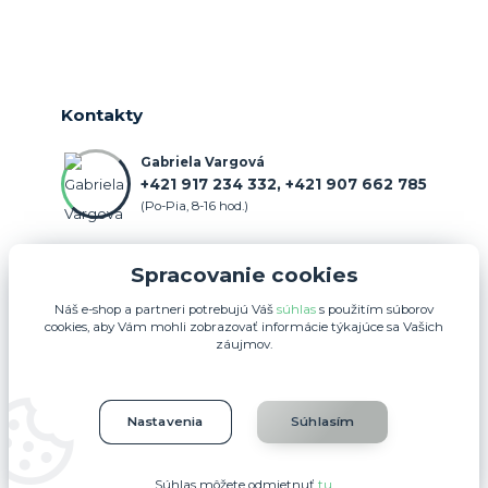
Kontakty
Gabriela Vargová
+421 917 234 332, +421 907 662 785
(Po-Pia, 8-16 hod.)
objednavka@farmercenter.sk
Spracovanie cookies
Náš e-shop a partneri potrebujú Váš
súhlas
s použitím súborov
cookies, aby Vám mohli zobrazovať informácie týkajúce sa Vašich
záujmov.
Upravit sběr cookies.
Nastavenia
Súhlasím
FARMERCENTER.SK 2025
Súhlas môžete odmietnuť
tu
.