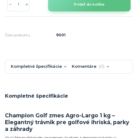
Pridať do košíka
Číslo produktu:
9001
Kompletné špecifikácie
Komentáre
0
Kompletné špecifikácie
Champion Golf zmes Agro-Largo 1 kg –
Elegantný trávnik pre golfové ihriská, parky
a záhrady
Ak túžite po dokonale upravenom, hustom a jemnom trávniku s