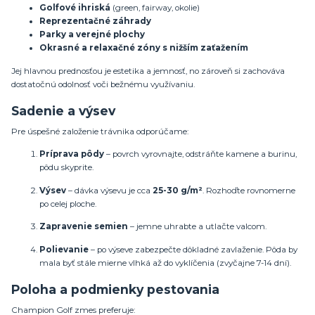
Golfové ihriská
(green, fairway, okolie)
Reprezentačné záhrady
Parky a verejné plochy
Okrasné a relaxačné zóny s nižším zaťažením
Jej hlavnou prednosťou je estetika a jemnosť, no zároveň si zachováva
dostatočnú odolnosť voči bežnému využívaniu.
Sadenie a výsev
Pre úspešné založenie trávnika odporúčame:
Príprava pôdy
– povrch vyrovnajte, odstráňte kamene a burinu,
pôdu skyprite.
Výsev
– dávka výsevu je cca
25-30 g/m²
. Rozhoďte rovnomerne
po celej ploche.
Zapravenie semien
– jemne uhrabte a utlačte valcom.
Polievanie
– po výseve zabezpečte dôkladné zavlaženie. Pôda by
mala byť stále mierne vlhká až do vyklíčenia (zvyčajne 7-14 dní).
Poloha a podmienky pestovania
Champion Golf zmes preferuje: