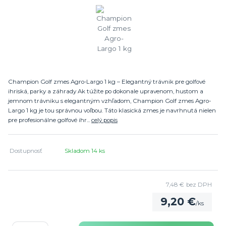
Champion Golf zmes Agro-Largo 1 kg – Elegantný trávnik pre golfové
ihriská, parky a záhrady Ak túžite po dokonale upravenom, hustom a
jemnom trávniku s elegantným vzhľadom, Champion Golf zmes Agro-
Largo 1 kg je tou správnou voľbou. Táto klasická zmes je navrhnutá nielen
pre profesionálne golfové ihr...
celý popis
Dostupnosť
Skladom 14 ks
7,48 €
bez DPH
9,20 €
/
ks