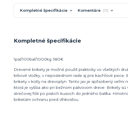
Kompletné špecifikácie
Komentáre
0
Kompletné špecifikácie
1pal/100bal/1000kg 380€
Drevené brikety je možné použiť prakticky vo všetkých druho
krbové vložky, v neposlednom rade aj pre kachľové pece.
brikety v kotly na drevoplyn. Tento jav je spôsobený veľmi 
ktorá je vyššia ako pri bežnom palivovom dreve. Brikety sú 
strečovej fólii po piatich kusoch do jedného balíka. Hmotno
briketám ochranu pred vlhkosťou.