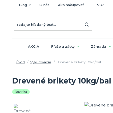
Blog
O nás
Ako nakupovať
Viac
AKCIA
Fľaše a zátky
Záhrada
Úvod
Vykurovanie
Drevené brikety 10kg/bal
Drevené brikety 10kg/bal
Novinka