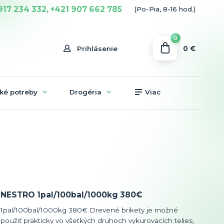
917 234 332, +421 907 662 785
(Po-Pia, 8-16 hod.)
0
0 €
Prihlásenie
ké potreby
Drogéria
Viac
NESTRO 1pal/100bal/1000kg 380€
1pal/100bal/1000kg 380€ Drevené brikety je možné
použiť prakticky vo všetkých druhoch vykurovacích telies,