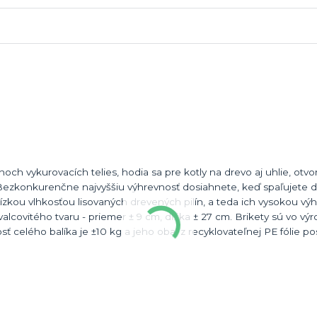
ch vykurovacích telies, hodia sa pre kotly na drevo aj uhlie, otvo
 Bezkonkurenčne najvyššiu výhrevnosť dosiahnete, keď spaľujete 
nízkou vlhkosťou lisovaných drevených pilín, a teda ich vysokou vý
valcovitého tvaru - priemer ± 9 cm, dĺžka ± 27 cm. Brikety sú vo vý
sť celého balíka je ±10 kg a jeho obal z recyklovateľnej PE fólie po