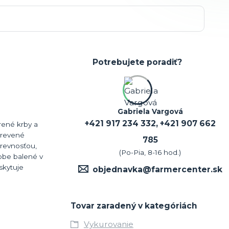
Potrebujete poradiť?
Gabriela Vargová
+421 917 234 332, +421 907 662
rené krby a
drevené
785
hrevnosťou,
(Po-Pia, 8-16 hod.)
robe balené v
skytuje
objednavka@farmercenter.sk
Tovar zaradený v kategóriách
Vykurovanie