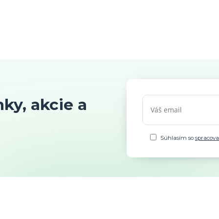
ky, akcie a
Súhlasím so
spracov