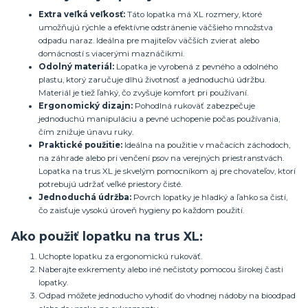
Extra veľká veľkosť:
Táto lopatka má XL rozmery, ktoré
umožňujú rýchle a efektívne odstránenie väčšieho množstva
odpadu naraz. Ideálna pre majiteľov väčších zvierat alebo
domácností s viacerými maznáčikmi.
Odolný materiál:
Lopatka je vyrobená z pevného a odolného
plastu, ktorý zaručuje dlhú životnosť a jednoduchú údržbu.
Materiál je tiež ľahký, čo zvyšuje komfort pri používaní.
Ergonomický dizajn:
Pohodlná rukoväť zabezpečuje
jednoduchú manipuláciu a pevné uchopenie počas používania,
čím znižuje únavu ruky.
Praktické použitie:
Ideálna na použitie v mačacích záchodoch,
na záhrade alebo pri venčení psov na verejných priestranstvách.
Lopatka na trus XL je skvelým pomocníkom aj pre chovateľov, ktorí
potrebujú udržať veľké priestory čisté.
Jednoduchá údržba:
Povrch lopatky je hladký a ľahko sa čistí,
čo zaisťuje vysokú úroveň hygieny po každom použití.
Ako použiť lopatku na trus XL:
Uchopte lopatku za ergonomickú rukoväť.
Naberajte exkrementy alebo iné nečistoty pomocou širokej časti
lopatky.
Odpad môžete jednoducho vyhodiť do vhodnej nádoby na bioodpad