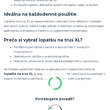
alebo do vrecka na exkrementy.
Po použití lopatku dôkladne opláchnite teplou vodou a osušte.
Ideálna na každodenné použitie
Lopatka na trus XL je neoceniteľným nástrojom pre všetkých majiteľov
domácich zvierat. Vďaka svojej veľkosti a odolnosti zvládne aj náročnejšie
podmienky a prispieva k čistému a hygienickému prostrediu.
Prečo si vybrať lopatku na trus XL?
Perfektná pre väčšie zvieratá a domácnosti s viacerými
maznáčikmi.
Jednoduchá údržba a praktické použitie.
Robustné vyhotovenie, ktoré odolá každodennému používaniu.
Ak hľadáte spoľahlivé riešenie na jednoduché a hygienické čistenie,
lopatka na trus XL
je presne to, čo potrebujete. Uľahčite si starostlivosť o
svojich miláčikov a udržiavajte svoje prostredie čisté a príjemné!
Potrebujete poradiť?