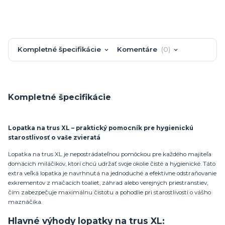
Kompletné špecifikácie
Komentáre
0
Kompletné špecifikácie
Lopatka na trus XL – praktický pomocník pre hygienickú
starostlivosť o vaše zvieratá
Lopatka na trus XL je nepostrádateľnou pomôckou pre každého majiteľa
domácich miláčikov, ktorí chcú udržať svoje okolie čisté a hygienické. Táto
extra veľká lopatka je navrhnutá na jednoduché a efektívne odstraňovanie
exkrementov z mačacích toaliet, záhrad alebo verejných priestranstiev,
čím zabezpečuje maximálnu čistotu a pohodlie pri starostlivosti o vášho
maznáčika.
Hlavné výhody lopatky na trus XL: