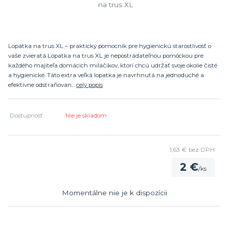
Lopatka na trus XL – praktický pomocník pre hygienickú starostlivosť o
vaše zvieratá Lopatka na trus XL je nepostrádateľnou pomôckou pre
každého majiteľa domácich miláčikov, ktorí chcú udržať svoje okolie čisté
a hygienické. Táto extra veľká lopatka je navrhnutá na jednoduché a
efektívne odstraňovan...
celý popis
Dostupnosť
Nie je skladom
1,63 €
bez DPH
2 €
/
ks
Momentálne nie je k dispozícii