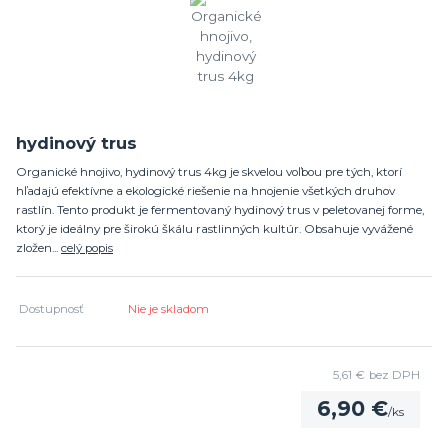
hydinový trus
Organické hnojivo, hydinový trus 4kg je skvelou voľbou pre tých, ktorí
hľadajú efektívne a ekologické riešenie na hnojenie všetkých druhov
rastlín. Tento produkt je fermentovaný hydinový trus v peletovanej forme,
ktorý je ideálny pre širokú škálu rastlinných kultúr. Obsahuje vyvážené
zložen...
celý popis
Dostupnosť
Nie je skladom
5,61 €
bez DPH
6,90 €
/
ks