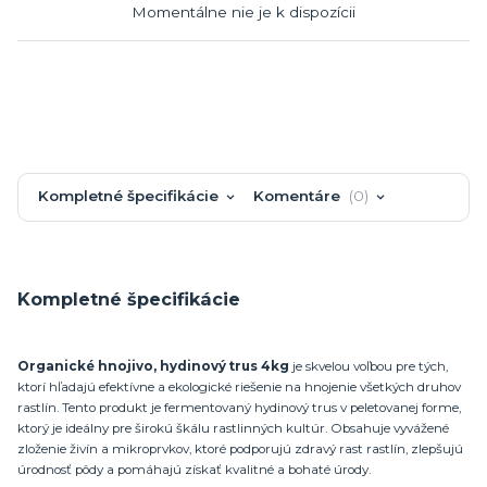
Momentálne nie je k dispozícii
Kompletné špecifikácie
Komentáre
0
Kompletné špecifikácie
Organické hnojivo, hydinový trus 4kg
je skvelou voľbou pre tých,
ktorí hľadajú efektívne a ekologické riešenie na hnojenie všetkých druhov
rastlín. Tento produkt je fermentovaný hydinový trus v peletovanej forme,
ktorý je ideálny pre širokú škálu rastlinných kultúr. Obsahuje vyvážené
zloženie živín a mikroprvkov, ktoré podporujú zdravý rast rastlín, zlepšujú
úrodnosť pôdy a pomáhajú získať kvalitné a bohaté úrody.