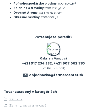
Poľnohospodárske plodiny:
100-150 g/m²
Zelenina a trávniky:
200-250 g/m²
Ovocné stromy:
0,5-1 kg na strom
Okrasné rastliny:
200-300 g/m²
Potrebujete poradiť?
Gabriela Vargová
+421 917 234 332, +421 907 662 785
(Po-Pia, 8-16 hod.)
objednavka@farmercenter.sk
Tovar zaradený v kategóriách
Záhrada
Zeminy, osivá a hnojivá