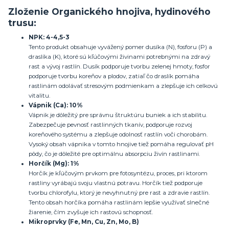
Zloženie
Organického hnojiva, hydinového
trusu
:
NPK: 4-4,5-3
Tento produkt obsahuje vyvážený pomer dusíka (N), fosforu (P) a
draslíka (K), ktoré sú kľúčovými živinami potrebnými na zdravý
rast a vývoj rastlín. Dusík podporuje tvorbu zelenej hmoty, fosfor
podporuje tvorbu koreňov a plodov, zatiaľ čo draslík pomáha
rastlinám odolávať stresovým podmienkam a zlepšuje ich celkovú
vitalitu.
Vápnik (Ca): 10%
Vápnik je dôležitý pre správnu štruktúru buniek a ich stabilitu.
Zabezpečuje pevnosť rastlinných tkanív, podporuje rozvoj
koreňového systému a zlepšuje odolnosť rastlín voči chorobám.
Vysoký obsah vápnika v tomto hnojive tiež pomáha regulovať pH
pôdy, čo je dôležité pre optimálnu absorpciu živín rastlinami.
Horčík (Mg): 1%
Horčík je kľúčovým prvkom pre fotosyntézu, proces, pri ktorom
rastliny vyrábajú svoju vlastnú potravu. Horčík tiež podporuje
tvorbu chlorofylu, ktorý je nevyhnutný pre rast a zdravie rastlín.
Tento obsah horčíka pomáha rastlinám lepšie využívať slnečné
žiarenie, čím zvyšuje ich rastovú schopnosť.
Mikroprvky (Fe, Mn, Cu, Zn, Mo, B)