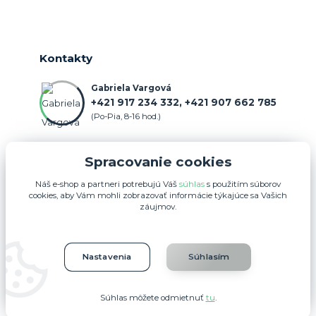
Kontakty
Gabriela Vargová
+421 917 234 332, +421 907 662 785
(Po-Pia, 8-16 hod.)
objednavka@farmercenter.sk
Spracovanie cookies
Náš e-shop a partneri potrebujú Váš
súhlas
s použitím súborov
cookies, aby Vám mohli zobrazovať informácie týkajúce sa Vašich
záujmov.
Upravit sběr cookies.
Nastavenia
Súhlasím
FARMERCENTER.SK 2025
Súhlas môžete odmietnuť
tu
.
Vytvorené na
Eshop-rychlo.sk