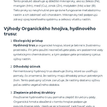
Tento produkt obsahuje aj dôležité mikroprvky, ako sú železo (Fe),
mangán (Mn), meď (Cu), zinok (Zn), molybdén (Mo) a bor (B).
Tieto prvky sú nevyhnutné pre správne fungovanie metabolizmu
rastlín a ich odolnosť voči chorobám. Mikroprvky tiež podporujú
zdravý vývoj koreňového systému a celkovú vitalitu rastlín.
Výhody
Organického hnojiva, hydinového
trusu
:
Ekologický prístup
Hydinový trus
je organické hnojivo, ktoré je šetrné k životnému
prostrediu. Pri jeho použití neznečisťujete pôdu ani podzemné vody
syntetickými chemikáliami, a tým podporujete prirodzený cyklus
výživy rastlín.
Dlhodobý účinok
Fermentovaný hydinový trus obsahuje živiny, ktoré sa uvoľňujú
pomaly, čo znamená, že rastliny majú dlhodobý prísun potrebných
živín. Tento postupný účinok zaručuje, že rastliny dostanú výživu
počas celého vegetačného obdobia.
Zlepšenie pôdnej štruktúry
Používanie hydinového trusu pomáha zlepšiť štruktúru pôdy.
Organická hmota obsažená v tomto hnojive podporuje
prevzdušnenie pôdy, zlepšuje jej schopnosť zadržiavať vodu a