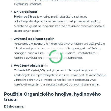
zvyšuje jej úrodnosť.
Univerzálnosť
Hydinový trus
je vhodný pre širokú škálu rastlín, od
poľnohospodárskych plodín cez zeleninu až po okrasné rastliny.
Môžete ho využiť na hnojenie záhrad, trávnikov, ovocných sadov či
skleníkových plodín.
Zvýšená odolnosť rastlín
Tento produkt podporuje nielen rast a vývoj rastlín, ale tiež zvyšuje
ich odolnosť proti stresu a chorobám. Mikroprvky, ako sú železo,
mangán, meď a zinok, prispievajú k lepšiemu metabolizmu
rastlín a zvyšujú ich prirodzenú obranyschopnosť.
Vyvážený obsah živín
Zloženie NPK (4-4,5-3) poskytuje rastlinám vyvážený prísun
základných živín potrebných na ich rast a plodnosť. Okrem toho je
v hnojive zahrnutý aj vápnik a horčík, ktoré podporujú vývoj
koreňového systému a zlepšujú celkový zdravotný stav rastlín.
Použitie
Organického hnojiva, hydinového
trusu
:
Dávkovanie: