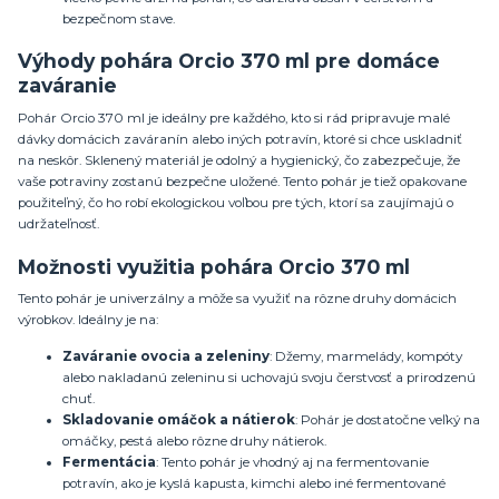
bezpečnom stave.
Výhody pohára Orcio 370 ml pre domáce
zaváranie
Pohár Orcio 370 ml je ideálny pre každého, kto si rád pripravuje malé
dávky domácich zaváranín alebo iných potravín, ktoré si chce uskladniť
na neskôr. Sklenený materiál je odolný a hygienický, čo zabezpečuje, že
vaše potraviny zostanú bezpečne uložené. Tento pohár je tiež opakovane
použiteľný, čo ho robí ekologickou voľbou pre tých, ktorí sa zaujímajú o
udržateľnosť.
Možnosti využitia pohára Orcio 370 ml
Tento pohár je univerzálny a môže sa využiť na rôzne druhy domácich
výrobkov. Ideálny je na:
Zaváranie ovocia a zeleniny
: Džemy, marmelády, kompóty
alebo nakladanú zeleninu si uchovajú svoju čerstvosť a prirodzenú
chuť.
Skladovanie omáčok a nátierok
: Pohár je dostatočne veľký na
omáčky, pestá alebo rôzne druhy nátierok.
Fermentácia
: Tento pohár je vhodný aj na fermentovanie
potravín, ako je kyslá kapusta, kimchi alebo iné fermentované