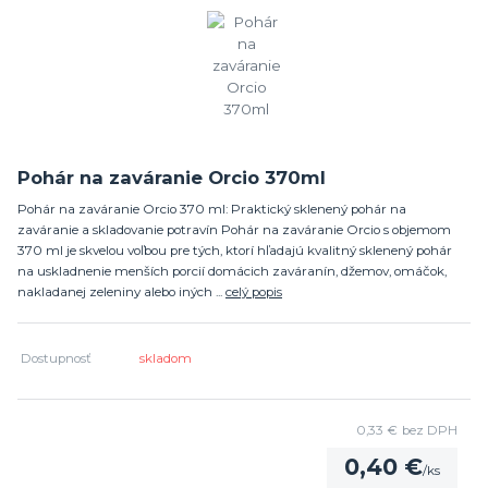
Pohár na zaváranie Orcio 370ml
Pohár na zaváranie Orcio 370 ml: Praktický sklenený pohár na
zaváranie a skladovanie potravín Pohár na zaváranie Orcio s objemom
370 ml je skvelou voľbou pre tých, ktorí hľadajú kvalitný sklenený pohár
na uskladnenie menších porcií domácich zaváranín, džemov, omáčok,
nakladanej zeleniny alebo iných ...
celý popis
Dostupnosť
skladom
0,33 €
bez DPH
0,40 €
/
ks