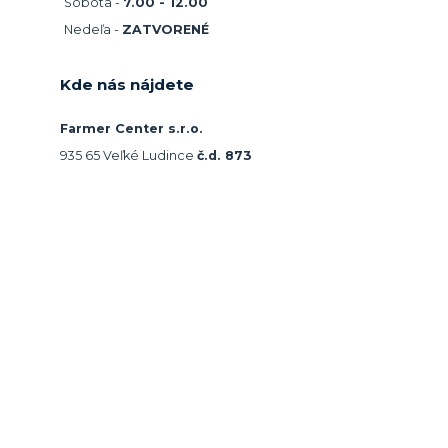
Sobota -
7.00 - 12.00
Nedeľa -
ZATVORENÉ
Kde nás nájdete
Farmer Center s.r.o.
935 65 Veľké Ludince
č.d. 873