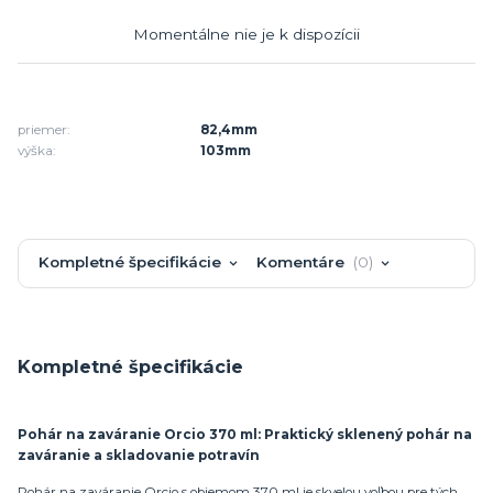
Momentálne nie je k dispozícii
priemer:
82,4mm
výška:
103mm
Kompletné špecifikácie
Komentáre
0
Kompletné špecifikácie
Pohár na zaváranie Orcio 370 ml: Praktický sklenený pohár na
zaváranie a skladovanie potravín
Pohár na zaváranie Orcio s objemom 370 ml je skvelou voľbou pre tých,