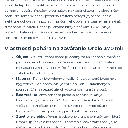
ktorí hľadajú kvalitný sklenený pohár na uskladnenie menších porcií
domácich zaváranín, džemov, omáčok, nakladanej zeleniny alebo iných
pochutín. Tento sklenený pohár so závitom poskytuje jednoduché a
efektívne uchovávanie potravín, pričom jeho objem je ideálny na malé až
stredne veľké porcie. Pohár je kompatibilný s viečkom TO63 (nie je
súčasťou balenia), ktoré zaistí bezpečné a hermetické uzavretie, čím
ochráni obsah pred vonkajšími vplyvmi.
Vlastnosti pohára na zaváranie Orcio 370 ml:
Objem:
370 ml – tento pohár je ideálny na uskladnenie menších
porcií domácich zaváranín, džemov, marmelád, omáčok alebo
nakladanej zeleniny. Jeho veľkosť je praktická a ľahko sa zmestí do
chladničky alebo špajze.
Materiál:
Pohár je vyrobený z kvalitného skla, ktoré je odolné a
hygienické. Sklo neovplyvňuje chuť ani vôňu uskladnených
potravín, čím zabezpečuje ich vysokú kvalitu a čerstvosť.
Bez viečka:
Tento pohár sa predáva bez viečka, ale je
kompatibilný s viečkom TO63, ktoré si môžete dokúpiť zvlášť.
Viečko zabezpečuje hermetické uzavretie, čím predlžuje
trvanlivosť a chráni potraviny pred kontamináciou.
Závit pre viečko:
Pohár je vybavený praktickým závitom, ktorý
umožňuje ľahké a bezpečné uzatvorenie. Závit zabezpečuje, že
viečko pevne drží na pohári, čo udržiava obsah v čerstvom a