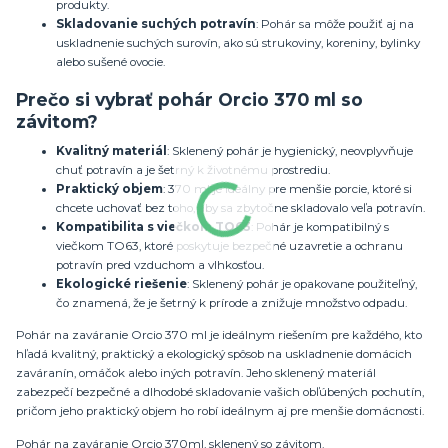
produkty.
Skladovanie suchých potravín
: Pohár sa môže použiť aj na
uskladnenie suchých surovín, ako sú strukoviny, koreniny, bylinky
alebo sušené ovocie.
Prečo si vybrať pohár Orcio 370 ml so
závitom?
Kvalitný materiál
: Sklenený pohár je hygienický, neovplyvňuje
chuť potravín a je šetrný k životnému prostrediu.
Praktický objem
: 370 ml je ideálny pre menšie porcie, ktoré si
chcete uchovať bez toho, aby sa zbytočne skladovalo veľa potravín.
Kompatibilita s viečkom TO63
: Pohár je kompatibilný s
viečkom TO63, ktoré poskytuje bezpečné uzavretie a ochranu
potravín pred vzduchom a vlhkosťou.
Ekologické riešenie
: Sklenený pohár je opakovane použiteľný,
čo znamená, že je šetrný k prírode a znižuje množstvo odpadu.
Pohár na zaváranie Orcio 370 ml je ideálnym riešením pre každého, kto
hľadá kvalitný, praktický a ekologický spôsob na uskladnenie domácich
zaváranín, omáčok alebo iných potravín. Jeho sklenený materiál
zabezpečí bezpečné a dlhodobé skladovanie vašich obľúbených pochutín,
pričom jeho praktický objem ho robí ideálnym aj pre menšie domácnosti.
Pohár na zaváranie Orcio 370ml, sklenený so závitom.