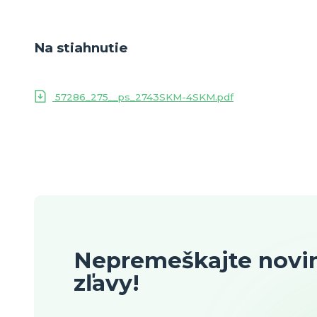
Na stiahnutie
57286_275__ps_2743SKM-4SKM.pdf
Nepremeškajte novin
zľavy!