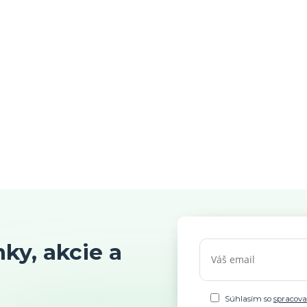
ky, akcie a
Súhlasím so
spracov