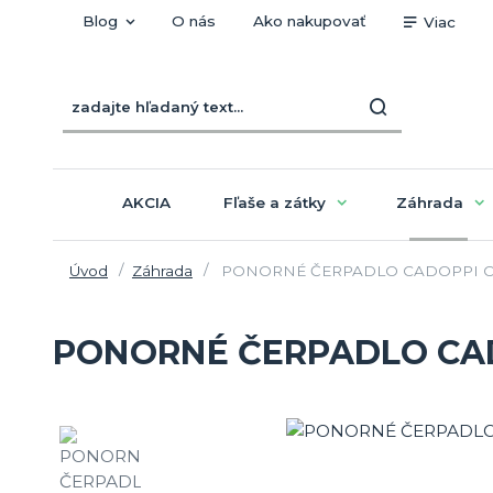
Blog
O nás
Ako nakupovať
Viac
AKCIA
Fľaše a zátky
Záhrada
Úvod
Záhrada
PONORNÉ ČERPADLO CADOPPI 
PONORNÉ ČERPADLO CA