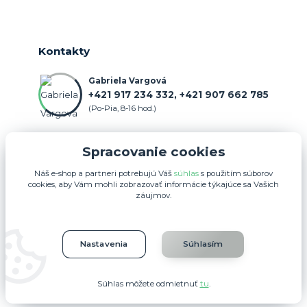
Kontakty
Gabriela Vargová
+421 917 234 332, +421 907 662 785
(Po-Pia, 8-16 hod.)
objednavka@farmercenter.sk
Spracovanie cookies
Náš e-shop a partneri potrebujú Váš
súhlas
s použitím súborov
cookies, aby Vám mohli zobrazovať informácie týkajúce sa Vašich
záujmov.
Upravit sběr cookies.
Nastavenia
Súhlasím
FARMERCENTER.SK 2025
Súhlas môžete odmietnuť
tu
.
Vytvorené na
Eshop-rychlo.sk