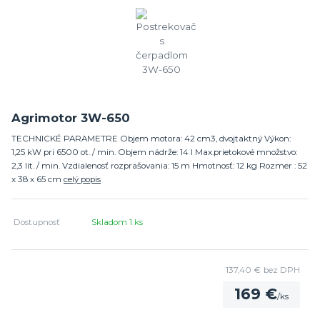
Agrimotor 3W-650
TECHNICKÉ PARAMETRE Objem motora: 42 cm3, dvojtaktný Výkon:
1,25 kW pri 6500 ot. / min. Objem nádrže: 14 l Max.prietokové množstvo:
2,3 lit. / min. Vzdialenosť rozprašovania: 15 m Hmotnosť: 12 kg Rozmer : 52
x 38 x 65 cm
celý popis
Dostupnosť
Skladom 1 ks
137,40 €
bez DPH
169 €
/
ks