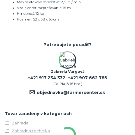
Max.prietokové množstvo: 2,3 lit. / min.
Vzdialenosť rozprašovania: 15 m
Hmotnosť: 12 kg
Rozmer : 52 x 38 x 65 cm
Potrebujete poradiť?
Gabriela Vargová
+421 917 234 332, +421 907 662 785
(Po-Pia, 8-16 hod.)
objednavka@farmercenter.sk
Tovar zaradený v kategóriách
Záhrada
Záhradná technika