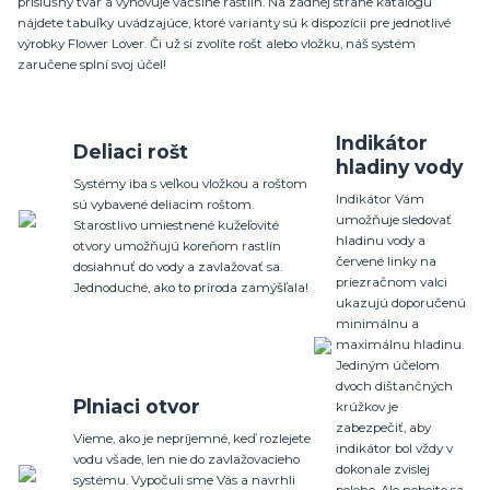
príslušný tvar a vyhovuje väčšine rastlín. Na zadnej strane katalógu
nájdete tabuľky uvádzajúce, ktoré varianty sú k dispozícii pre jednotlivé
výrobky Flower Lover. Či už si zvolíte rošt alebo vložku, náš systém
zaručene splní svoj ​​účel!
Indikátor
Deliaci rošt
hladiny vody
Systémy iba s veľkou vložkou a roštom
Indikátor Vám
sú vybavené deliacim roštom.
umožňuje sledovať
Starostlivo umiestnené kužeľovité
hladinu vody a
otvory umožňujú koreňom rastlín
červené linky na
dosiahnuť do vody a zavlažovať sa.
priezračnom valci
Jednoduché, ako to príroda zamýšľala!
ukazujú doporučenú
minimálnu a
maximálnu hladinu.
Jediným účelom
dvoch dištančných
Plniaci otvor
krúžkov je
zabezpečiť, aby
Vieme, ako je nepríjemné, keď rozlejete
indikátor bol vždy v
vodu všade, len nie do zavlažovacieho
dokonale zvislej
systému. Vypočuli sme Vás a navrhli