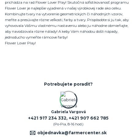
prichádza na rad Flower Lover Play! Skutočná sofistikovanosť programu
Flower Lover je najlepšie vyjadrená v našej výrobkovej rade ako celku.
Kombinujte tvary na vytvorenie geometrických či náhodných vzorov,
meňte a presúvajte rôzne veľkosti, farby a tvary. Prispôsobte si ju tak, aby
vyhovovala Vášmu vlastnému nastaveniu alebo ju náhodne obmieňajte,
aby navodzovala rôzne nálady! A keby Vám náhodou došli nápady,
jednoducho vymeňte rámcove farby!
Flower Lover Play!
Potrebujete poradiť?
Gabriela Vargová
+421 917 234 332, +421 907 662 785
(Po-Pia, 8-16 hod.)
objednavka@farmercenter.sk