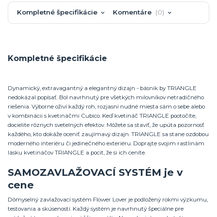
Kompletné špecifikácie
Komentáre
0
Kompletné špecifikácie
Dynamický, extravagantný a elegantný dizajn - básnik by TRIANGLE
nedokázal popísať. Bol navrhnutý pre všetkých milovníkov netradičného
riešenia. Výborne oživí každý roh, rozjasní nudné miesta sám o sebe alebo
v kombinácii s kvetináčmi Cubico. Keď kvetináč TRIANGLE pootočíte,
docielite rôznych svetelných efektov. Môžete sa staviť, že upúta pozornosť
každého, kto dokáže oceniť zaujímavý dizajn. TRIANGLE sa stane ozdobou
moderného interiéru či jedinečného exteriéru. Doprajte svojim rastlinám
lásku kvetináčov TRIANGLE a pocit, že si ich ceníte.
SAMOZAVLAŽOVACÍ SYSTÉM je v
cene
Dômyselný zavlažovací systém Flower Lover je podložený rokmi výzkumu,
testovania a skúseností. Každý systém je navrhnutý špeciálne pre