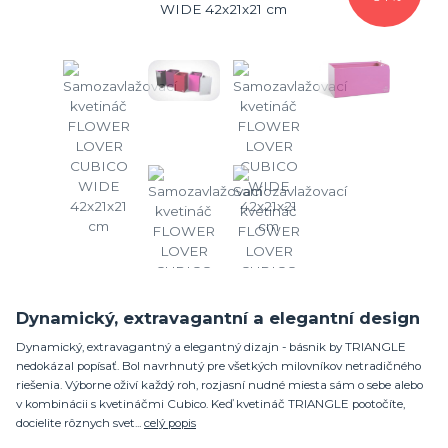
Dynamický, extravagantní a elegantní design
Dynamický, extravagantný a elegantný dizajn - básnik by TRIANGLE
nedokázal popísať. Bol navrhnutý pre všetkých milovníkov netradičného
riešenia. Výborne oživí každý roh, rozjasní nudné miesta sám o sebe alebo
v kombinácii s kvetináčmi Cubico. Keď kvetináč TRIANGLE pootočíte,
docielite rôznych svet...
celý popis