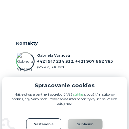
Kontakty
Gabriela Vargová
+421 917 234 332, +421 907 662 785
(Po-Pia, 8-16 hod.)
objednavka@farmercenter.sk
Spracovanie cookies
Náš e-shop a partneri potrebujú Váš
súhlas
s použitím súborov
cookies, aby Vám mohli zobrazovať informácie týkajúce sa Vašich
záujmov.
Upravit sběr cookies.
Nastavenia
Súhlasím