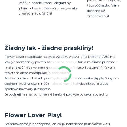
polohe. Ale nebojte sa,
väčší, a napriek tomu elegantný
túto súčiastku Vám
plniaci otvor s priestorom navyše, aby
dodáme už
sme Vám to uľahčili!
zmontovanú!
Žiadny lak - žiadne praskliny!
Flower Lover neaplikuje na svoje výrobky vrstvu laku. Materiál ABS má
lesklý chromatický povrch sám o sebe, preto je farva miešaná priamo v
materiále, čím sa vyhneme prasklinám vo farbe pri vystavení nízkym
teplotám alebo manipulácií v obchodoch.
ABS sa používa v hi-tech priemysle, najmä v elektronike (Apple, Sony) a v
odolnom kuchynskom náčiní ako sú varné kanvice (Braun) alebo
špičkové kávovary (Nespresso).
Je odolnejší a má rovnomerné farebné pokrytie po celom povrchu.
Flower Lover Play!
Sofistikovanosť je naozajstná, len ak ju neberieme príliš vážne. A tu