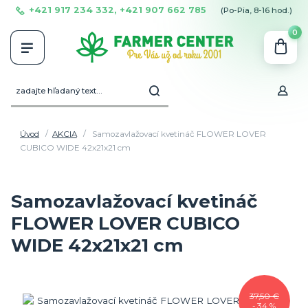
+421 917 234 332, +421 907 662 785
(Po-Pia, 8-16 hod.)
0
Úvod
AKCIA
Samozavlažovací kvetináč FLOWER LOVER
CUBICO WIDE 42x21x21 cm
Samozavlažovací kvetináč
FLOWER LOVER CUBICO
WIDE 42x21x21 cm
37,50 €
- 34 %