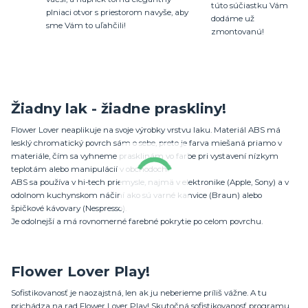
túto súčiastku Vám
plniaci otvor s priestorom navyše, aby
dodáme už
sme Vám to uľahčili!
zmontovanú!
Žiadny lak - žiadne praskliny!
Flower Lover neaplikuje na svoje výrobky vrstvu laku. Materiál ABS má
lesklý chromatický povrch sám o sebe, preto je farva miešaná priamo v
materiále, čím sa vyhneme prasklinám vo farbe pri vystavení nízkym
teplotám alebo manipulácií v obchodoch.
ABS sa používa v hi-tech priemysle, najmä v elektronike (Apple, Sony) a v
odolnom kuchynskom náčiní ako sú varné kanvice (Braun) alebo
špičkové kávovary (Nespresso).
Je odolnejší a má rovnomerné farebné pokrytie po celom povrchu.
Flower Lover Play!
Sofistikovanosť je naozajstná, len ak ju neberieme príliš vážne. A tu
prichádza na rad Flower Lover Play! Skutočná sofistikovanosť programu