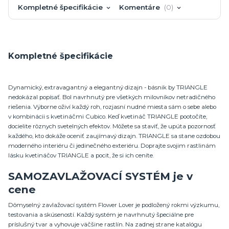
Kompletné špecifikácie
Komentáre
0
Kompletné špecifikácie
Dynamický, extravagantný a elegantný dizajn - básnik by TRIANGLE
nedokázal popísať. Bol navrhnutý pre všetkých milovníkov netradičného
riešenia. Výborne oživí každý roh, rozjasní nudné miesta sám o sebe alebo
v kombinácii s kvetináčmi Cubico. Keď kvetináč TRIANGLE pootočíte,
docielite rôznych svetelných efektov. Môžete sa staviť, že upúta pozornosť
každého, kto dokáže oceniť zaujímavý dizajn. TRIANGLE sa stane ozdobou
moderného interiéru či jedinečného exteriéru. Doprajte svojim rastlinám
lásku kvetináčov TRIANGLE a pocit, že si ich ceníte.
SAMOZAVLAŽOVACÍ SYSTÉM je v
cene
Dômyselný zavlažovací systém Flower Lover je podložený rokmi výzkumu,
testovania a skúseností. Každý systém je navrhnutý špeciálne pre
príslušný tvar a vyhovuje väčšine rastlín. Na zadnej strane katalógu