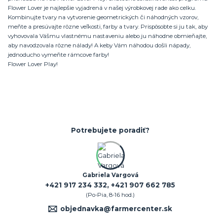
Flower Lover je najlepšie vyjadrená v našej výrobkovej rade ako celku.
Kombinujte tvary na vytvorenie geometrických či náhodných vzorov,
meňte a presúvajte rôzne veľkosti, farby a tvary. Prispôsobte si ju tak, aby
vyhovovala Vášmu vlastnému nastaveniu alebo ju náhodne obmieňajte,
aby navodzovala rôzne nálady! A keby Vám náhodou došli nápady,
jednoducho vymeňte rámcove farby!
Flower Lover Play!
Potrebujete poradiť?
Gabriela Vargová
+421 917 234 332, +421 907 662 785
(Po-Pia, 8-16 hod.)
objednavka@farmercenter.sk