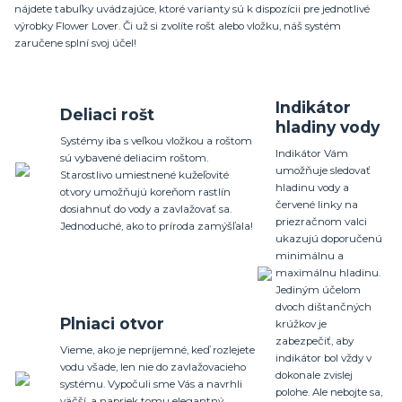
nájdete tabuľky uvádzajúce, ktoré varianty sú k dispozícii pre jednotlivé
výrobky Flower Lover. Či už si zvolíte rošt alebo vložku, náš systém
zaručene splní svoj ​​účel!
Indikátor
Deliaci rošt
hladiny vody
Systémy iba s veľkou vložkou a roštom
Indikátor Vám
sú vybavené deliacim roštom.
umožňuje sledovať
Starostlivo umiestnené kužeľovité
hladinu vody a
otvory umožňujú koreňom rastlín
červené linky na
dosiahnuť do vody a zavlažovať sa.
priezračnom valci
Jednoduché, ako to príroda zamýšľala!
ukazujú doporučenú
minimálnu a
maximálnu hladinu.
Jediným účelom
dvoch dištančných
Plniaci otvor
krúžkov je
zabezpečiť, aby
Vieme, ako je nepríjemné, keď rozlejete
indikátor bol vždy v
vodu všade, len nie do zavlažovacieho
dokonale zvislej
systému. Vypočuli sme Vás a navrhli
polohe. Ale nebojte sa,
väčší, a napriek tomu elegantný