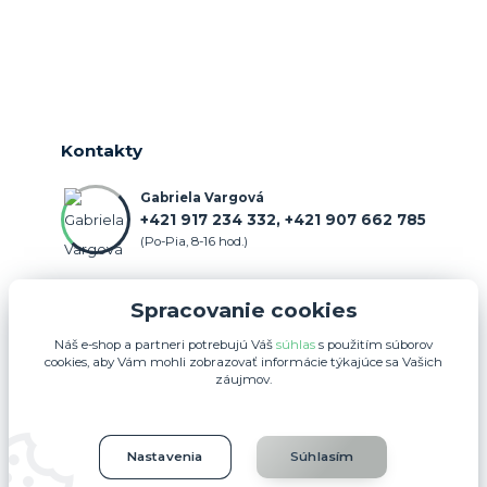
Kontakty
Gabriela Vargová
+421 917 234 332, +421 907 662 785
(Po-Pia, 8-16 hod.)
objednavka@farmercenter.sk
Spracovanie cookies
Náš e-shop a partneri potrebujú Váš
súhlas
s použitím súborov
cookies, aby Vám mohli zobrazovať informácie týkajúce sa Vašich
záujmov.
Upravit sběr cookies.
Nastavenia
Súhlasím