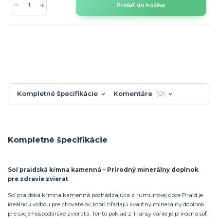
Pridať do košíka
Kompletné špecifikácie
Komentáre
0
Kompletné špecifikácie
Soľ praidská kŕmna kamenná – Prírodný minerálny doplnok
pre zdravie zvierat
Soľ praidská kŕmna kamenná pochádzajúca z rumunskej obce Praid je
ideálnou voľbou pre chovateľov, ktorí hľadajú kvalitný minerálny doplnok
pre svoje hospodárske zvieratá. Tento poklad z Transylvánie je prírodná soľ,