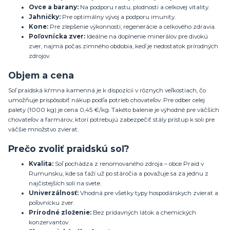
Ovce a barany:
Na podporu rastu, plodnosti a celkovej vitality.
Jahničky:
Pre optimálny vývoj a podporu imunity.
Kone:
Pre zlepšenie výkonnosti, regenerácie a celkového zdravia.
Poľovnícka zver:
Ideálne na doplnenie minerálov pre divokú
zver, najmä počas zimného obdobia, keď je nedostatok prírodných
zdrojov.
Objem a cena
Soľ praidská kŕmna kamenná je k dispozícii v rôznych veľkostiach, čo
umožňuje prispôsobiť nákup podľa potrieb chovateľov. Pre odber celej
palety (1000 kg) je cena 0,45 €/kg. Takéto balenie je výhodné pre väčších
chovateľov a farmárov, ktorí potrebujú zabezpečiť stály prístup k soli pre
väčšie množstvo zvierat.
Prečo zvoliť praidskú soľ?
Kvalita:
Soľ pochádza z renomovaného zdroja – obce Praid v
Rumunsku, kde sa ťaží už po stáročia a považuje sa za jednu z
najčistejších solí na svete.
Univerzálnosť:
Vhodná pre všetky typy hospodárskych zvierat a
poľovnícku zver.
Prírodné zloženie:
Bez prídavných látok a chemických
konzervantov.