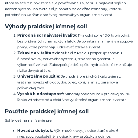
ktorá sa ťaží z hĺbok zeme a je považovaná za jednu z najkvalitnejších
kamenných solí na svete. Soľ je bohatá na dôležité minerály, ktoré sú
potrebné na udržanie správnej rovnováhy v organizme zvierat.
Výhody praidskej kŕmnej soli
Prírodná soľ najvyššej kvality:
Praidská soľ je 100 % prírodná,
bez prídavných chemických látok. Je bohatá na minerály a stopové
prvky, ktoré pomáhajú udržiavať zdravie zvierat.
Zdravie a vitalita zvierat:
Soľ z Praidu podporuje správnu
činnosť svalov, nervového systému, tráviaceho systému a
výkonnosť zvierat. Zabezpečuje tiež lepšiu hydratáciu, čím znižuje
riziko dehydratácie.
Univerzálne použitie:
Je vhodná pre širokú škálu zvierat,
vrátane hovädzieho dobytka, oviec, koní, jahniat, baranov a
poľovníckej zveri.
Vysoká biodostupnosť:
Minerály obsiahnuté v praidskej soli sú
ľahko vstrebateľné a efektívne využiteľné organizmom zvieraťa.
Použitie praidskej kŕmnej soli
Soľ je ideálna na lízanie pre:
Hovädzí dobytok:
Výkrmové kravy, jalovice staršie ako 6
mesiacov, vysokoteľné jalovice, kravy prvôstky a dojnice.