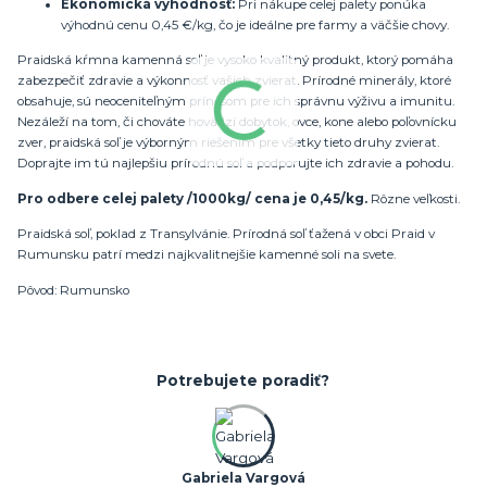
Ekonomická výhodnosť:
Pri nákupe celej palety ponúka
výhodnú cenu 0,45 €/kg, čo je ideálne pre farmy a väčšie chovy.
Praidská kŕmna kamenná soľ je vysoko kvalitný produkt, ktorý pomáha
zabezpečiť zdravie a výkonnosť vašich zvierat. Prírodné minerály, ktoré
obsahuje, sú neoceniteľným prínosom pre ich správnu výživu a imunitu.
Nezáleží na tom, či chováte hovädzí dobytok, ovce, kone alebo poľovnícku
zver, praidská soľ je výborným riešením pre všetky tieto druhy zvierat.
Doprajte im tú najlepšiu prírodnú soľ a podporujte ich zdravie a pohodu.
Pro odbere celej palety /1000kg/ cena je 0,45/kg.
Rôzne veľkosti.
Praidská soľ, poklad z Transylvánie. Prírodná soľ ťažená v obci Praid v
Rumunsku patrí medzi najkvalitnejšie kamenné soli na svete.
Pôvod: Rumunsko
Potrebujete poradiť?
Gabriela Vargová