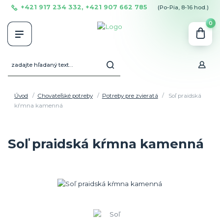
+421 917 234 332, +421 907 662 785
(Po-Pia, 8-16 hod.)
0
Úvod
Chovateľské potreby
Potreby pre zvieratá
Soľ praidská
kŕmna kamenná
Soľ praidská kŕmna kamenná