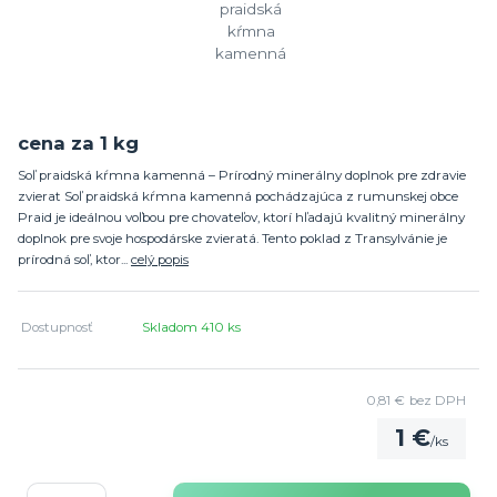
cena za 1 kg
Soľ praidská kŕmna kamenná – Prírodný minerálny doplnok pre zdravie
zvierat Soľ praidská kŕmna kamenná pochádzajúca z rumunskej obce
Praid je ideálnou voľbou pre chovateľov, ktorí hľadajú kvalitný minerálny
doplnok pre svoje hospodárske zvieratá. Tento poklad z Transylvánie je
prírodná soľ, ktor...
celý popis
Dostupnosť
Skladom 410 ks
0,81 €
bez DPH
1 €
/
ks