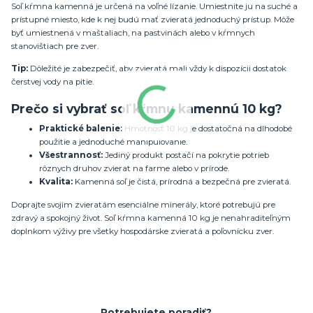
Soľ kŕmna kamenná je určená na voľné lízanie. Umiestnite ju na suché a
prístupné miesto, kde k nej budú mať zvieratá jednoduchý prístup. Môže
byť umiestnená v maštaliach, na pastvinách alebo v kŕmnych
stanovištiach pre zver.
Tip:
Dôležité je zabezpečiť, aby zvieratá mali vždy k dispozícii dostatok
čerstvej vody na pitie.
Prečo si vybrať soľ kŕmnu kamennú 10 kg?
Praktické balenie:
Hmotnosť 10 kg je dostatočná na dlhodobé
použitie a jednoduché manipulovanie.
Všestrannosť:
Jediný produkt postačí na pokrytie potrieb
rôznych druhov zvierat na farme alebo v prírode.
Kvalita:
Kamenná soľ je čistá, prírodná a bezpečná pre zvieratá.
Doprajte svojim zvieratám esenciálne minerály, ktoré potrebujú pre
zdravý a spokojný život. Soľ kŕmna kamenná 10 kg je nenahraditeľným
doplnkom výživy pre všetky hospodárske zvieratá a poľovnícku zver.
Potrebujete poradiť?