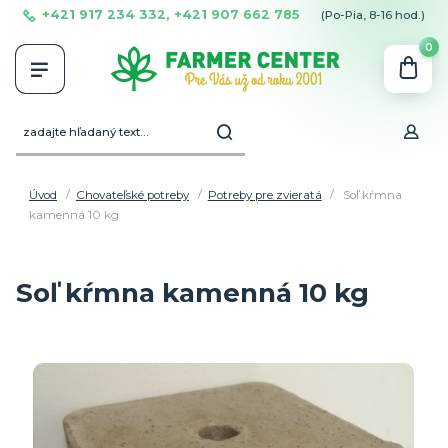
+421 917 234 332, +421 907 662 785
(Po-Pia, 8-16 hod.)
0
Úvod
Chovateľské potreby
Potreby pre zvieratá
Soľ kŕmna
kamenná 10 kg
Soľ kŕmna kamenná 10 kg