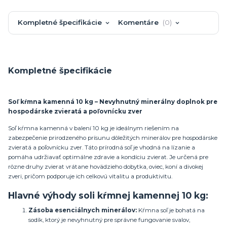
Kompletné špecifikácie
Komentáre
0
Kompletné špecifikácie
Soľ kŕmna kamenná 10 kg – Nevyhnutný minerálny doplnok pre
hospodárske zvieratá a poľovnícku zver
Soľ kŕmna kamenná v balení 10 kg je ideálnym riešením na
zabezpečenie prirodzeného prísunu dôležitých minerálov pre hospodárske
zvieratá a poľovnícku zver. Táto prírodná soľ je vhodná na lízanie a
pomáha udržiavať optimálne zdravie a kondíciu zvierat. Je určená pre
rôzne druhy zvierat vrátane hovädzieho dobytka, oviec, koní a divokej
zveri, pričom podporuje ich celkovú vitalitu a produktivitu.
Hlavné výhody soli kŕmnej kamennej 10 kg:
Zásoba esenciálnych minerálov:
Kŕmna soľ je bohatá na
sodík, ktorý je nevyhnutný pre správne fungovanie svalov,