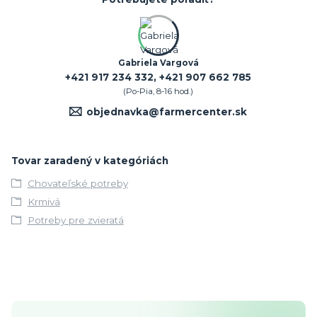
Gabriela Vargová
+421 917 234 332, +421 907 662 785
(Po-Pia, 8-16 hod.)
objednavka@farmercenter.sk
Tovar zaradený v kategóriách
Chovateľské potreby
Krmivá
Potreby pre zvieratá