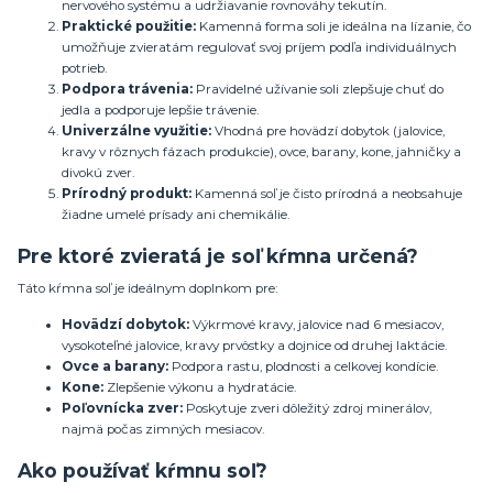
nervového systému a udržiavanie rovnováhy tekutín.
Praktické použitie:
Kamenná forma soli je ideálna na lízanie, čo
umožňuje zvieratám regulovať svoj príjem podľa individuálnych
potrieb.
Podpora trávenia:
Pravidelné užívanie soli zlepšuje chuť do
jedla a podporuje lepšie trávenie.
Univerzálne využitie:
Vhodná pre hovädzí dobytok (jalovice,
kravy v rôznych fázach produkcie), ovce, barany, kone, jahničky a
divokú zver.
Prírodný produkt:
Kamenná soľ je čisto prírodná a neobsahuje
žiadne umelé prísady ani chemikálie.
Pre ktoré zvieratá je soľ kŕmna určená?
Táto kŕmna soľ je ideálnym doplnkom pre:
Hovädzí dobytok:
Výkrmové kravy, jalovice nad 6 mesiacov,
vysokoteľné jalovice, kravy prvôstky a dojnice od druhej laktácie.
Ovce a barany:
Podpora rastu, plodnosti a celkovej kondície.
Kone:
Zlepšenie výkonu a hydratácie.
Poľovnícka zver:
Poskytuje zveri dôležitý zdroj minerálov,
najmä počas zimných mesiacov.
Ako používať kŕmnu soľ?