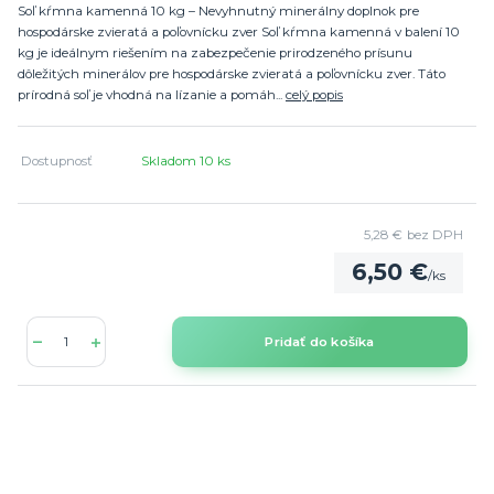
Soľ kŕmna kamenná 10 kg – Nevyhnutný minerálny doplnok pre
hospodárske zvieratá a poľovnícku zver Soľ kŕmna kamenná v balení 10
kg je ideálnym riešením na zabezpečenie prirodzeného prísunu
dôležitých minerálov pre hospodárske zvieratá a poľovnícku zver. Táto
prírodná soľ je vhodná na lízanie a pomáh...
celý popis
Dostupnosť
Skladom 10 ks
5,28 €
bez DPH
6,50 €
/
ks
Pridať do košíka