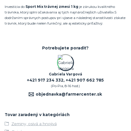
Investícia do
Sport Mix trávnej zmesi 1 kg
je zárukou kvalitného
trávnika, ktorý splní očakávania aj tých najnáročnejších užívateľov.
S
dodržaním správnych postupov pri výseve a následnej starostlivosti získate
trávnik, ktorý bude nielen funkčný, ale aj esteticky príťažlivý.
Potrebujete poradiť?
Gabriela Vargová
+421 917 234 332, +421 907 662 785
(Po-Pia, 8-16 hod.)
objednavka@farmercenter.sk
Tovar zaradený v kategóriách
Zeminy, osivá a hnojivá