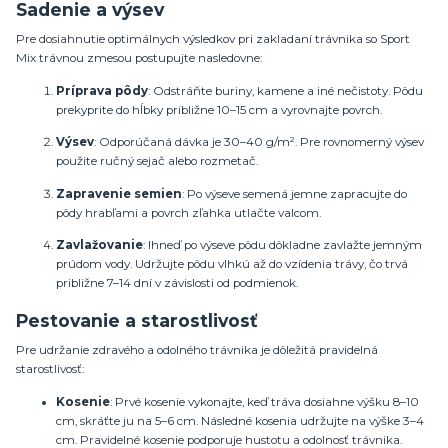
Sadenie a výsev
Pre dosiahnutie optimálnych výsledkov pri zakladaní trávnika so Sport
Mix trávnou zmesou postupujte nasledovne:
Príprava pôdy
:
Odstráňte buriny, kamene a iné nečistoty. Pôdu
prekyprite do hĺbky približne 10–15 cm a vyrovnajte povrch.
Výsev
:
Odporúčaná dávka je 30–40 g/m². Pre rovnomerný výsev
použite ručný sejač alebo rozmetač.
Zapravenie semien
:
Po výseve semená jemne zapracujte do
pôdy hrabľami a povrch zľahka utlačte valcom.
Zavlažovanie
:
Ihneď po výseve pôdu dôkladne zavlažte jemným
prúdom vody. Udržujte pôdu vlhkú až do vzídenia trávy, čo trvá
približne 7–14 dní v závislosti od podmienok.
Pestovanie a starostlivosť
Pre udržanie zdravého a odolného trávnika je dôležitá pravidelná
starostlivosť:
Kosenie
:
Prvé kosenie vykonajte, keď tráva dosiahne výšku 8–10
cm, skráťte ju na 5–6 cm. Následné kosenia udržujte na výške 3–4
cm. Pravidelné kosenie podporuje hustotu a odolnosť trávnika.