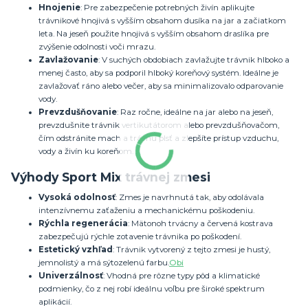
Hnojenie
:
Pre zabezpečenie potrebných živín aplikujte
trávnikové hnojivá s vyšším obsahom dusíka na jar a začiatkom
leta. Na jeseň použite hnojivá s vyšším obsahom draslíka pre
zvýšenie odolnosti voči mrazu.
Zavlažovanie
:
V suchých obdobiach zavlažujte trávnik hlboko a
menej často, aby sa podporil hlboký koreňový systém. Ideálne je
zavlažovať ráno alebo večer, aby sa minimalizovalo odparovanie
vody.
Prevzdušňovanie
:
Raz ročne, ideálne na jar alebo na jeseň,
prevzdušnite trávnik vertikutátorom alebo prevzdušňovačom,
čím odstránite mach a trávnu plsť a zlepšíte prístup vzduchu,
vody a živín ku koreňom.
Výhody Sport Mix trávnej zmesi
Vysoká odolnosť
:
Zmes je navrhnutá tak, aby odolávala
intenzívnemu zaťaženiu a mechanickému poškodeniu.
Rýchla regenerácia
:
Mätonoh trvácny a červená kostrava
zabezpečujú rýchle zotavenie trávnika po poškodení.
Estetický vzhľad
:
Trávnik vytvorený z tejto zmesi je hustý,
jemnolistý a má sýtozelenú farbu.
Obi
Univerzálnosť
:
Vhodná pre rôzne typy pôd a klimatické
podmienky, čo z nej robí ideálnu voľbu pre široké spektrum
aplikácií.