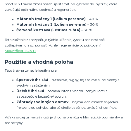
Sport Mix trávna zmes obsahuje starostlivo vybrané druhy tráv, ktoré
zaručujú optimálnu odolnosť a regeneráciu:
Mätonoh trvácny 1 (Lolium perenne)
– 40 %
Mätonoh trvácny 2 (Lolium perenne)
– 30 %
Červená kostrava (Festuca rubra)
– 30 %
Toto zloženie zabezpečuje rýchle klíčenie, vysokú odolnosť voči
zošľapávaniu a schopnosť rýchlej regenerácie po poškodení.
Mountfield
+1
Obi
+1
Použitie a vhodná poloha
Táto trávna zmes je ideálna pre:
Športové ihriská
– futbalové, rugby, bejzbalové a iné plochy s
vysokým zaťažením.
Detské ihriská
– odoláva intenzívnemu pohybu detí a
zabezpečuje bezpečný povrch.
Záhrady rodinných domov
– najmä v oblastiach s vysokou
frekvenciou pohybu, ako sú okolie bazénov, terás či chodníkov.
Vďaka svojej univerzálnosti je vhodná pre rôzne klimatické podmienky a
pôdne typy.