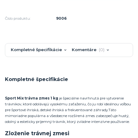
Číslo produktu:
9006
Kompletné špecifikácie
Komentáre
0
Kompletné špecifikácie
Sport Mix trávna zmes 1 kg
je špeciálne navrhnutá pre vytvorenie
trávnikov, ktoré odolávajú vysokému zaťaženiu, čo ju robí ideálnou voľbou
pre športové ihriská, detské ihriská a frekventované záhrady.
Táto
mimoriadne populárna a všeobecne rozšírená zmes zabezpečuje hustý,
odolný a esteticky príjemný trávnik, ktorý zvládne intenzívne používanie.
Zloženie trávnej zmesi