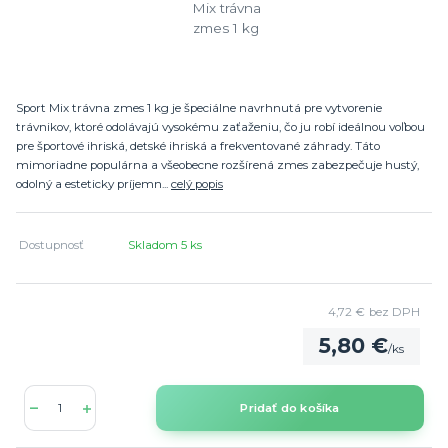
​Sport Mix trávna zmes 1 kg je špeciálne navrhnutá pre vytvorenie
trávnikov, ktoré odolávajú vysokému zaťaženiu, čo ju robí ideálnou voľbou
pre športové ihriská, detské ihriská a frekventované záhrady. Táto
mimoriadne populárna a všeobecne rozšírená zmes zabezpečuje hustý,
odolný a esteticky príjemn...
celý popis
Dostupnosť
Skladom 5 ks
4,72 €
bez DPH
5,80 €
/
ks
Pridať do košíka