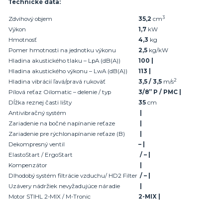
Technické dáta:
3
Zdvihový objem
35,2
cm
Výkon
1,7
kW
Hmotnosť
4,3
kg
Pomer hmotnosti na jednotku výkonu
2,5
kg/kW
Hladina akustického tlaku – LpA (dB(A))
100 |
Hladina akustického výkonu – LwA (dB(A))
113 |
2
Hladina vibrácií ľavá/pravá rukoväť
3,5 / 3,5
m/s
Pílová reťaz Oilomatic – delenie / typ
3/8” P / PMC |
Dĺžka reznej časti lišty
35
cm
Antivibračný systém
|
Zariadenie na bočné napínanie reťaze
|
Zariadenie pre rýchlonapínanie reťaze (B)
|
Dekompresný ventil
– |
ElastoStart / ErgoStart
/ – |
Kompenzátor
|
Dlhodobý systém filtrácie vzduchu/ HD2 Filter
/ – |
Uzávery nádržiek nevyžadujúce náradie
|
Motor STIHL 2-MIX / M-Tronic
2-MIX |