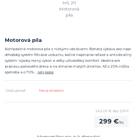
Motorová píla
Kompaktná motorová píla z nízkymi vibráciami. Bohatá výbava ako napr.
dlhodobý systém filtrácie vzduchu, bočné napínanie reťaze a antivibračný
systém. Vysoký rezný výkon a veľký užívateľský komfort. Ideálna pre
prípravu palivového dreva a na stínanie malých stromov. Až o 20% nižšia
spotreba a o 70% ...
celý popis
Dostupnosť
Nie je skladom
243,09 €
bez DPH
299 €
/
ks
Momentálne nie je k dispozícii