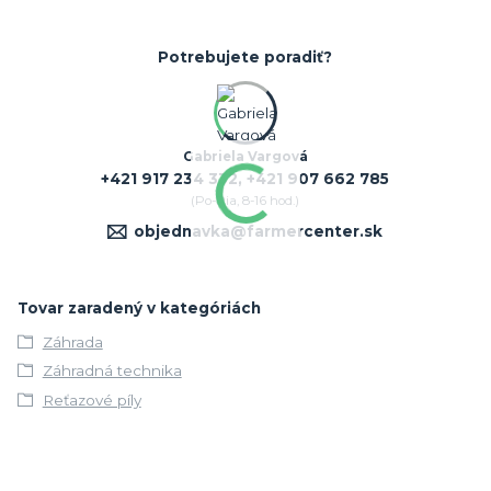
Potrebujete poradiť?
Gabriela Vargová
+421 917 234 332, +421 907 662 785
(Po-Pia, 8-16 hod.)
objednavka@farmercenter.sk
Tovar zaradený v kategóriách
Záhrada
Záhradná technika
Reťazové píly