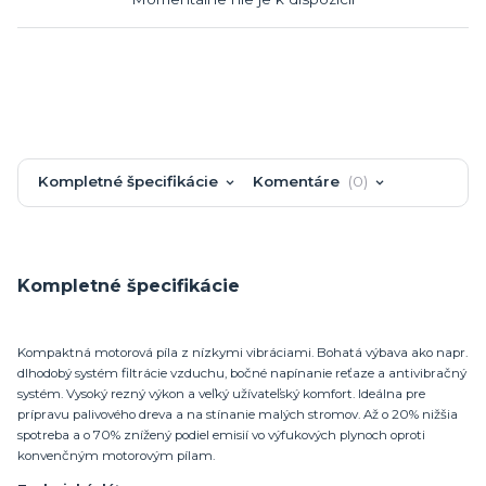
Kompletné špecifikácie
Komentáre
0
Kompletné špecifikácie
Kompaktná motorová píla z nízkymi vibráciami. Bohatá výbava ako napr.
dlhodobý systém filtrácie vzduchu, bočné napínanie reťaze a antivibračný
systém. Vysoký rezný výkon a veľký užívateľský komfort. Ideálna pre
prípravu palivového dreva a na stínanie malých stromov. Až o 20% nižšia
spotreba a o 70% znížený podiel emisií vo výfukových plynoch oproti
konvenčným motorovým pílam.