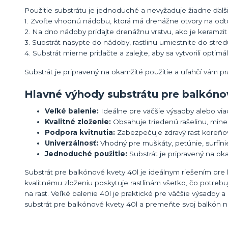
Použitie substrátu je jednoduché a nevyžaduje žiadne ďalši
1. Zvoľte vhodnú nádobu, ktorá má drenážne otvory na odt
2. Na dno nádoby pridajte drenážnu vrstvu, ako je keramzit 
3. Substrát nasypte do nádoby, rastlinu umiestnite do stre
4. Substrát mierne pritlačte a zalejte, aby sa vytvorili optim
Substrát je pripravený na okamžité použitie a uľahčí vám pr
Hlavné výhody substrátu pre balkóno
Veľké balenie:
Ideálne pre väčšie výsadby alebo vi
Kvalitné zloženie:
Obsahuje triedenú rašelinu, miner
Podpora kvitnutia:
Zabezpečuje zdravý rast koreňov 
Univerzálnosť:
Vhodný pre muškáty, petúnie, surfíni
Jednoduché použitie:
Substrát je pripravený na ok
Substrát pre balkónové kvety 40l je ideálnym riešením pr
kvalitnému zloženiu poskytuje rastlinám všetko, čo potrebuj
na rast. Veľké balenie 40l je praktické pre väčšie výsadby 
substrát pre balkónové kvety 40l a premeňte svoj balkón na