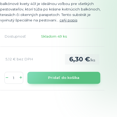
balkónové kvety 40l je ideálnou voľbou pre všetkých
pestovateľov, ktorí túžia po krásne kvitnúcich balkónoch,
terasách či okenných parapetoch. Tento substrát je
vyvinutý špeciálne na pestovani...
celý popis
Dostupnosť
Skladom 49 ks
6,30 €
5,12 €
bez DPH
/
ks
Pridať do košíka