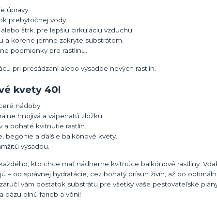
e úpravy:
ok prebytočnej vody.
alebo štrk, pre lepšiu cirkuláciu vzduchu.
du a korene jemne zakryte substrátom.
álne podmienky pre rastlinu.
ácu pri presádzaní alebo výsadbe nových rastlín.
vé kvety 40l
aceré nádoby.
álne hnojivá a vápenatú zložku.
a bohaté kvitnutie rastlín.
e, begónie a ďalšie balkónové kvety.
amžitú výsadbu.
e každého, kto chce mať nádherne kvitnúce balkónové rastliny. Vď
ú – od správnej hydratácie, cez bohatý prísun živín, až po optimál
a zaručí vám dostatok substrátu pre všetky vaše pestovateľské plány
 oázu plnú farieb a vôní!