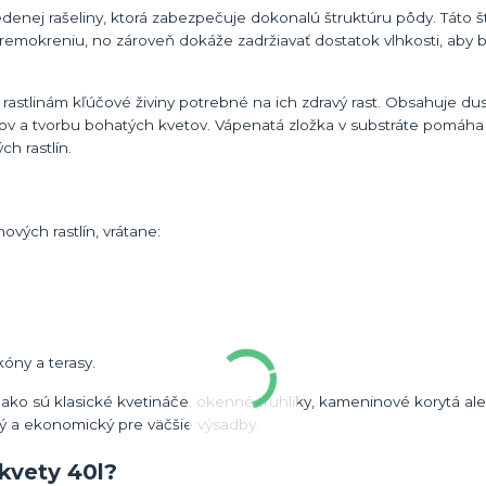
iedenej rašeliny, ktorá zabezpečuje dokonalú štruktúru pôdy. Táto š
emokreniu, no zároveň dokáže zadržiavať dostatok vlhkosti, aby b
rastlinám kľúčové živiny potrebné na ich zdravý rast. Obsahuje dusí
stov a tvorbu bohatých kvetov. Vápenatá zložka v substráte pomáha
h rastlín.
ových rastlín, vrátane:
óny a terasy.
ako sú klasické kvetináče, okenné truhlíky, kameninové korytá al
ký a ekonomický pre väčšie výsadby.
kvety 40l?