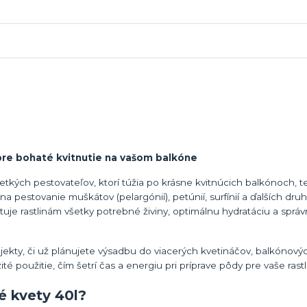
pre bohaté kvitnutie na vašom balkóne
etkých pestovateľov, ktorí túžia po krásne kvitnúcich balkónoch, t
a pestovanie muškátov (pelargónií), petúnií, surfínií a ďalších dru
uje rastlinám všetky potrebné živiny, optimálnu hydratáciu a spr
jekty, či už plánujete výsadbu do viacerých kvetináčov, balkónovýc
 použitie, čím šetrí čas a energiu pri príprave pôdy pre vaše rastl
é kvety 40l?