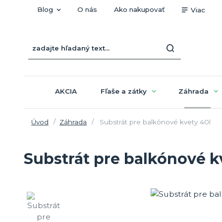
Blog
O nás
Ako nakupovať
Viac
AKCIA
Fľaše a zátky
Záhrada
Úvod
Záhrada
Substrát pre balkónové kvety 40l
Substrát pre balkónové k