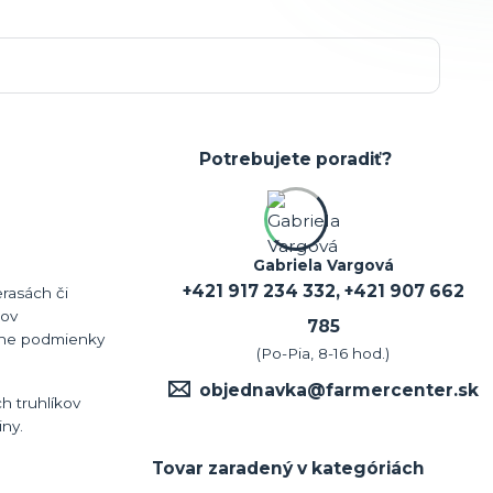
Potrebujete poradiť?
Gabriela Vargová
+421 917 234 332, +421 907 662
erasách či
hov
785
ávne podmienky
(Po-Pia, 8-16 hod.)
objednavka@farmercenter.sk
h truhlíkov
iny.
Tovar zaradený v kategóriách