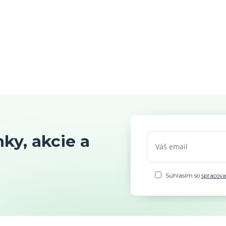
ky, akcie a
Súhlasím so
spracov