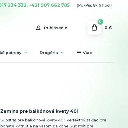
917 234 332, +421 907 662 785
(Po-Pia, 8-16 hod.)
0
0 €
Prihlásenie
ké potreby
Drogéria
Viac
Zemina pre balkónové kvety 40l
Substrát pre balkónové kvety 40l: Perfektný základ pre
bohaté kvitnutie na vašom balkóne Substrát pre