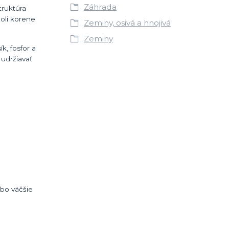
Záhrada
truktúra
oli korene
Zeminy, osivá a hnojivá
Zeminy
k, fosfor a
 udržiavať
ebo väčšie