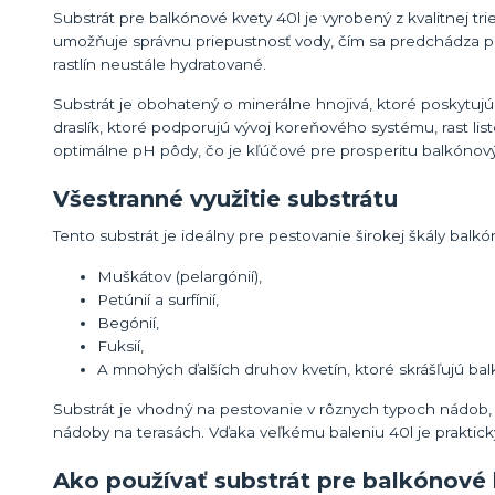
Substrát pre balkónové kvety 40l je vyrobený z kvalitnej tr
umožňuje správnu priepustnosť vody, čím sa predchádza pr
rastlín neustále hydratované.
Substrát je obohatený o minerálne hnojivá, ktoré poskytujú 
draslík, ktoré podporujú vývoj koreňového systému, rast li
optimálne pH pôdy, čo je kľúčové pre prosperitu balkónovýc
Všestranné využitie substrátu
Tento substrát je ideálny pre pestovanie širokej škály balkón
Muškátov (pelargónií),
Petúnií a surfínií,
Begónií,
Fuksií,
A mnohých ďalších druhov kvetín, ktoré skrášľujú balk
Substrát je vhodný na pestovanie v rôznych typoch nádob, 
nádoby na terasách. Vďaka veľkému baleniu 40l je praktic
Ako používať substrát pre balkónové 