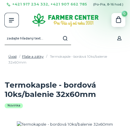
+421 917 234 332, +421 907 662 785
(Po-Pia, 8-16 hod.)
0
Úvod
Fľaše a zátky
Termokapsle - bordová 10ks/balenie
32x60mm
Termokapsle - bordová
10ks/balenie 32x60mm
Novinka