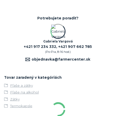
Potrebujete poradiť?
Gabriela Vargová
+421 917 234 332, +421 907 662 785
(Po-Pia, 8-16 hod.)
objednavka@farmercenter.sk
Tovar zaradený v kategóriách
Fľaše a zátky
Fľaše na alkohol
Zátky
Termokapsle