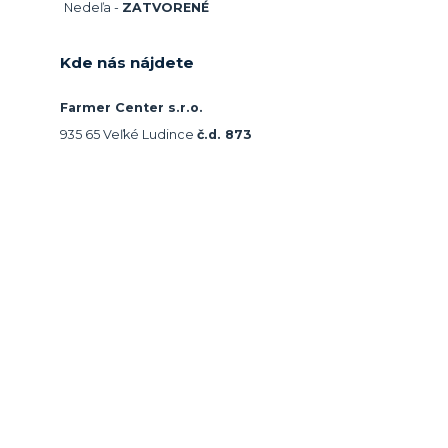
Nedeľa -
ZATVORENÉ
Kde nás nájdete
Farmer Center s.r.o.
935 65 Veľké Ludince
č.d. 873