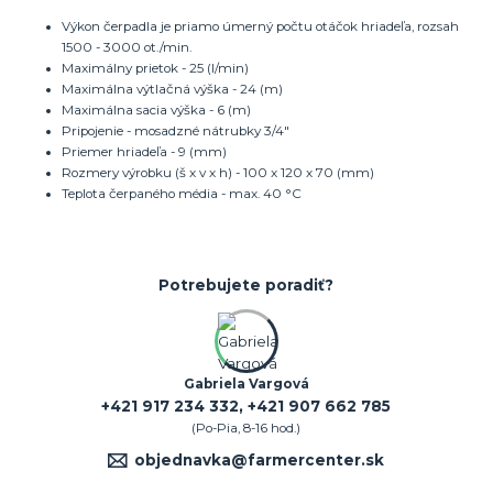
Výkon čerpadla je priamo úmerný počtu otáčok hriadeľa, rozsah
1500 - 3000 ot./min.
Maximálny prietok - 25 (l/min)
Maximálna výtlačná výška - 24 (m)
Maximálna sacia výška - 6 (m)
Pripojenie - mosadzné nátrubky 3/4"
Priemer hriadeľa - 9 (mm)
Rozmery výrobku (š x v x h) - 100 x 120 x 70 (mm)
Teplota čerpaného média - max. 40 °C
Potrebujete poradiť?
Gabriela Vargová
+421 917 234 332, +421 907 662 785
(Po-Pia, 8-16 hod.)
objednavka@farmercenter.sk