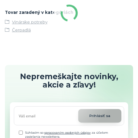
Tovar zaradený v kategóriách
Vinárske potreby
Čerpadlá
Nepremeškajte novinky,
akcie a zľavy!
Prihlásiť sa
Súhlasím so
spracovaním osobných údajov
za účelom
zasielania newslettera.