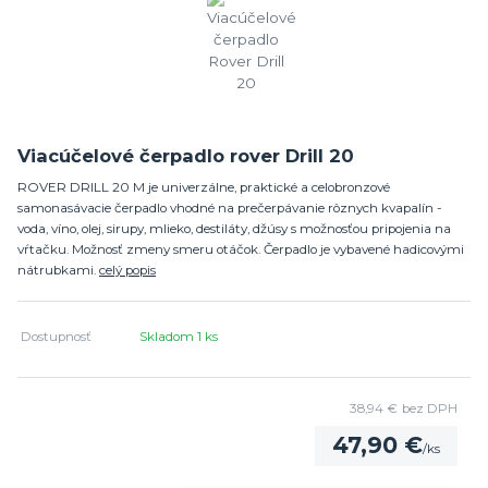
Viacúčelové čerpadlo rover Drill 20
ROVER DRILL 20 M je univerzálne, praktické a celobronzové
samonasávacie čerpadlo vhodné na prečerpávanie rôznych kvapalín -
voda, víno, olej, sirupy, mlieko, destiláty, džúsy s možnosťou pripojenia na
vŕtačku. Možnosť zmeny smeru otáčok. Čerpadlo je vybavené hadicovými
nátrubkami.
celý popis
Dostupnosť
Skladom 1 ks
38,94 €
bez DPH
47,90 €
/
ks