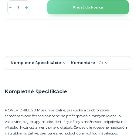
Pridať do košíka
Kompletné špecifikácie
Komentáre
0
Kompletné špecifikácie
ROVER DRILL 20 M je univerzálne, praktické a celobronzové
samonasávacie čerpadlo vhodné na prečerpávanie rôznych kvapalín -
voda, víno, olej, sirupy, mlieko, destiláty, džúsy s možnosťou pripojenia na
vŕtačku. Možnosť zmeny smeru otáčok. Čerpadlo je vybavené hadicovými
nátrubkami. Ľahké, prenosné s jednoduchou a rýchlou inštaláciou.