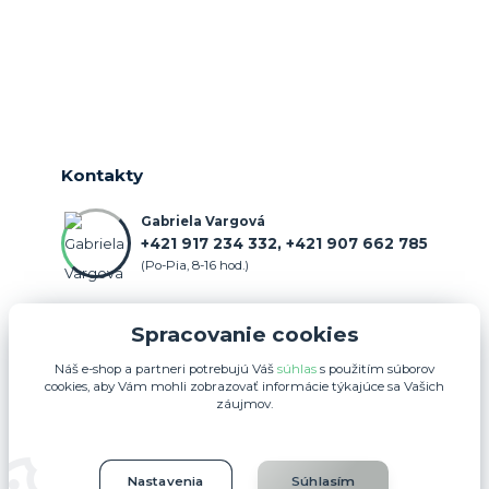
Kontakty
Gabriela Vargová
+421 917 234 332, +421 907 662 785
(Po-Pia, 8-16 hod.)
objednavka@farmercenter.sk
Spracovanie cookies
Náš e-shop a partneri potrebujú Váš
súhlas
s použitím súborov
cookies, aby Vám mohli zobrazovať informácie týkajúce sa Vašich
záujmov.
Upravit sběr cookies.
Nastavenia
Súhlasím