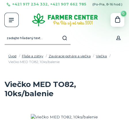
+421 917 234 332, +421 907 662 785
(Po-Pia, 8-16 hod.)
0
Úvod
Fľaše a zátky
Zaváracie poháre a viečka
Viečka
Viečko MED TO82, 10ks/balenie
Viečko MED TO82,
10ks/balenie