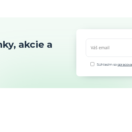
ky, akcie a
Súhlasím so
spracov