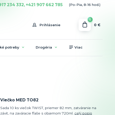
917 234 332, +421 907 662 785
(Po-Pia, 8-16 hod.)
0
0 €
Prihlásenie
ké potreby
Drogéria
Viac
Viečko MED TO82
Sada 10 ks viečok TWIST, priemer 82 mm, zatváranie na
závit, na zaváracie fľaše s objemom 720ml.
celý popis