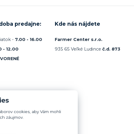
 doba predajne:
Kde nás nájdete
iatok -
7.00 - 16.00
Farmer Center s.r.o.
0 - 12.00
935 65 Veľké Ludince
č.d. 873
TVORENÉ
ies
úborov cookies, aby Vám mohli
ich záujmov.