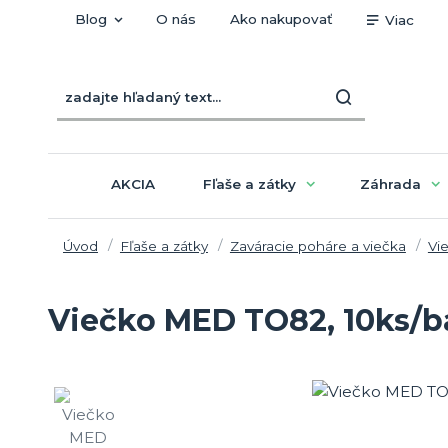
Blog
O nás
Ako nakupovať
Viac
AKCIA
Fľaše a zátky
Záhrada
Úvod
Fľaše a zátky
Zaváracie poháre a viečka
Vi
Viečko MED TO82, 10ks/b