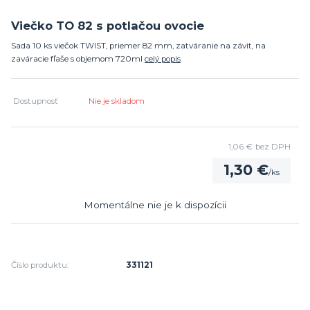
Viečko TO 82 s potlačou ovocie
Sada 10 ks viečok TWIST, priemer 82 mm, zatváranie na závit, na
zaváracie fľaše s objemom 720ml
celý popis
Dostupnosť
Nie je skladom
1,06 €
bez DPH
1,30 €
/
ks
Momentálne nie je k dispozícii
Číslo produktu:
331121