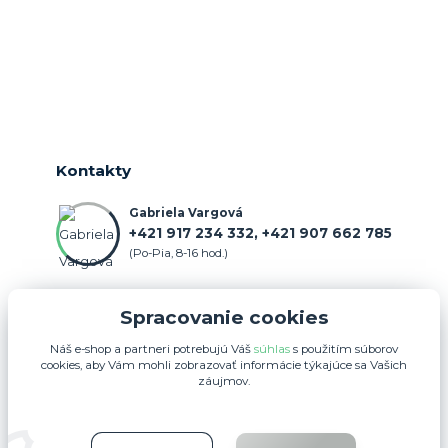
Kontakty
Gabriela Vargová
+421 917 234 332, +421 907 662 785
(Po-Pia, 8-16 hod.)
objednavka@farmercenter.sk
Spracovanie cookies
Náš e-shop a partneri potrebujú Váš
súhlas
s použitím súborov
cookies, aby Vám mohli zobrazovať informácie týkajúce sa Vašich
záujmov.
Upravit sběr cookies.