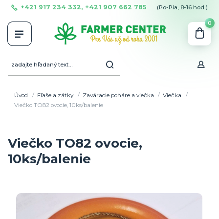
+421 917 234 332, +421 907 662 785
(Po-Pia, 8-16 hod.)
0
Úvod
Fľaše a zátky
Zaváracie poháre a viečka
Viečka
Viečko TO82 ovocie, 10ks/balenie
Viečko TO82 ovocie,
10ks/balenie