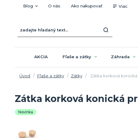
Blog
O nás
Ako nakupovať
Viac
AKCIA
Fľaše a zátky
Záhrada
Úvod
Fľaše a zátky
Zátky
Zátka korková konická 
Zátka korková konická pr
Novinka