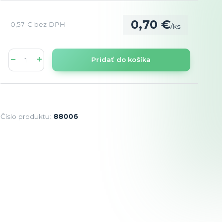
0,70 €
0,57 €
bez DPH
/
ks
Pridať do košíka
Číslo produktu:
88006