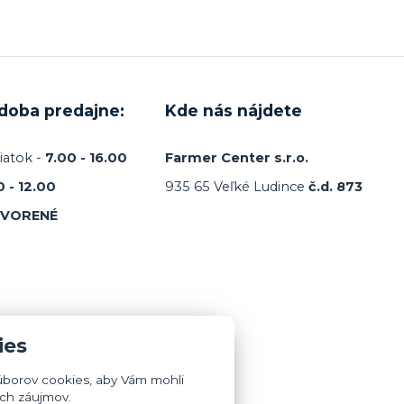
 doba predajne:
Kde nás nájdete
iatok -
7.00 - 16.00
Farmer Center s.r.o.
0 - 12.00
935 65 Veľké Ludince
č.d. 873
TVORENÉ
ies
úborov cookies, aby Vám mohli
ich záujmov.