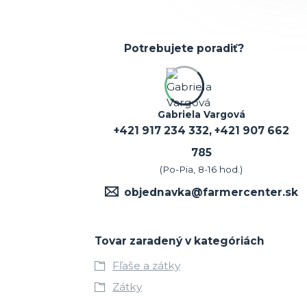
Potrebujete poradiť?
Gabriela Vargová
+421 917 234 332, +421 907 662
785
(Po-Pia, 8-16 hod.)
objednavka@farmercenter.sk
Tovar zaradený v kategóriách
Fľaše a zátky
Zátky