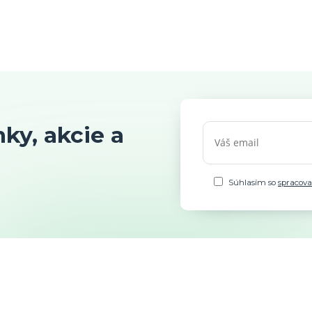
ky, akcie a
Súhlasím so
spracov