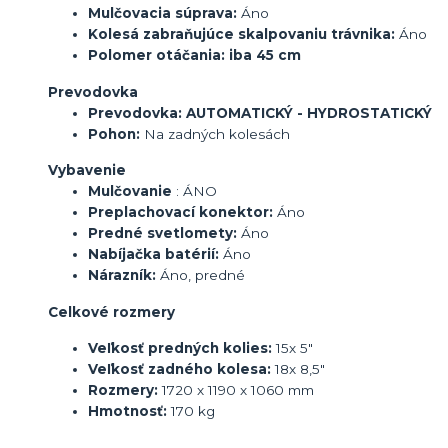
Mulčovacia súprava:
Áno
Kolesá zabraňujúce skalpovaniu trávnika:
Áno
Polomer otáčania: iba 45 cm
Prevodovka
Prevodovka:
AUTOMATICKÝ - HYDROSTATICKÝ
Pohon:
Na zadných kolesách
Vybavenie
Mulčovanie
: ÁNO
Preplachovací konektor:
Áno
Predné svetlomety:
Áno
Nabíjačka batérií:
Áno
Nárazník:
Áno, predné
Celkové rozmery
Veľkosť predných kolies:
15x 5"
Veľkosť zadného kolesa:
18x 8,5"
Rozmery:
1720 x 1190 x 1060 mm
Hmotnosť:
170 kg