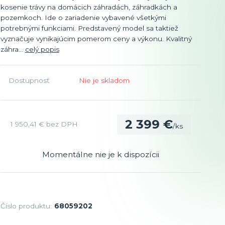
kosenie trávy na domácich záhradách, záhradkách a
pozemkoch. Ide o zariadenie vybavené všetkými
potrebnými funkciami. Predstavený model sa taktiež
vyznačuje vynikajúcim pomerom ceny a výkonu. Kvalitný
záhra...
celý popis
Dostupnosť
Nie je skladom
2 399 €
1 950,41 €
bez DPH
/
ks
Momentálne nie je k dispozícii
Číslo produktu:
68059202