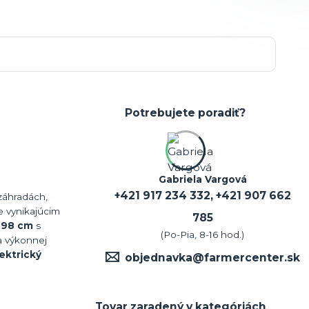
Potrebujete poradiť?
Gabriela Vargová
+421 917 234 332, +421 907 662
 záhradách,
e vynikajúcim
785
u
98 cm
s
(Po-Pia, 8-16 hod.)
a výkonnej
ektrický
objednavka@farmercenter.sk
Tovar zaradený v kategóriách