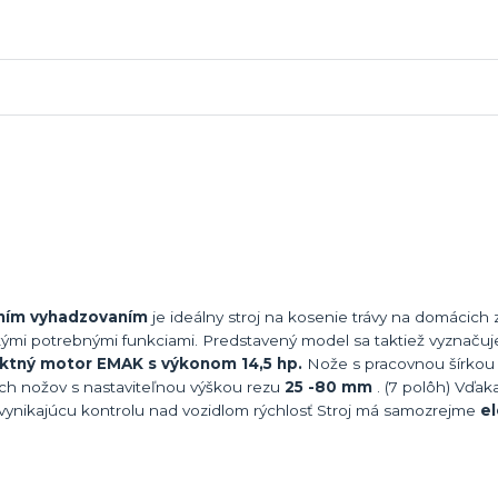
ím vyhadzovaním
je ideálny stroj na kosenie trávy na domácich
mi potrebnými funkciami. Predstavený model sa taktiež vyznačuj
aktný motor EMAK s výkonom 14,5 hp.
Nože s pracovnou šírko
ch nožov s nastaviteľnou výškou rezu
25
-80 mm
. (7 polôh) Vďak
vynikajúcu kontrolu nad vozidlom rýchlosť Stroj má samozrejme
el