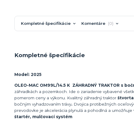
Kompletné špecifikácie
Komentáre
0
Kompletné špecifikácie
Model: 2025
OLEO-MAC OM99L/14.5 K ZÁHRADNÝ TRAKTOR s bočn
záhradkách a pozemkoch. Ide o zariadenie vybavené všetký
pomerom ceny a výkonu. Kvalitný záhradný traktor
štvort
bočným vyhadzovaním trávy
.
Dvojica protibežných oceľový
prevodovke je akcelerácia plynulá a pohodlná a umožňuje 
štartér, mulčovací systém