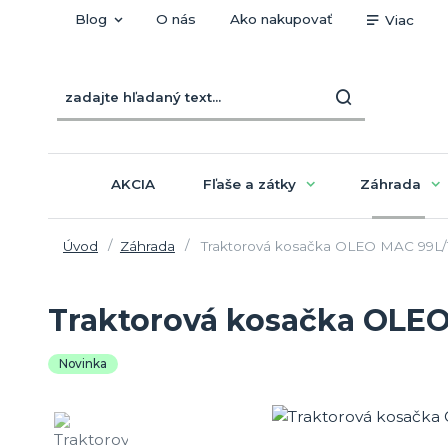
Blog
O nás
Ako nakupovať
Viac
AKCIA
Fľaše a zátky
Záhrada
Úvod
Záhrada
Traktorová kosačka OLEO MAC 99L/1
Traktorová kosačka OLEO
Novinka