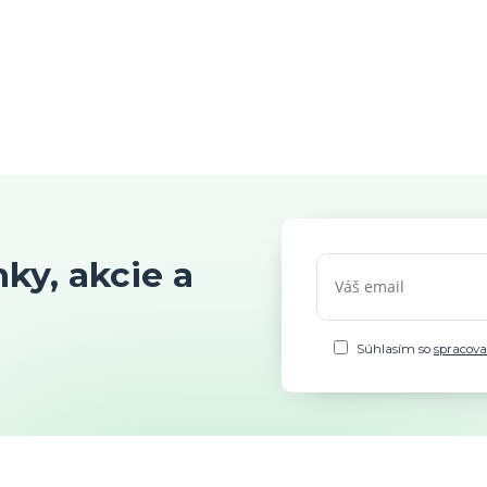
ky, akcie a
Súhlasím so
spracov