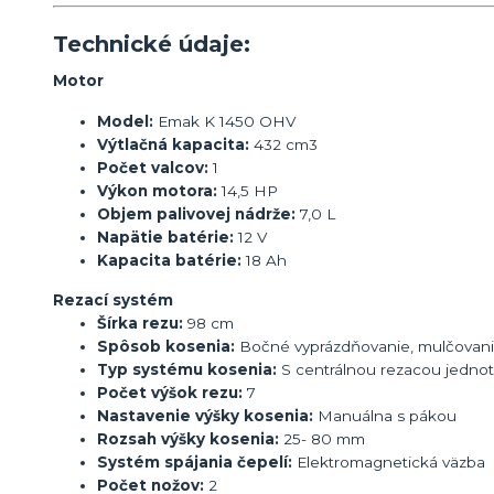
Technické údaje:
Motor
Model:
Emak K 1450 OHV
Výtlačná kapacita:
432 cm3
Počet valcov:
1
Výkon motora:
14,5 HP
Objem palivovej nádrže:
7,0 L
Napätie batérie:
12 V
Kapacita batérie:
18 Ah
Rezací systém
Šírka rezu:
98 cm
Spôsob kosenia:
Bočné vyprázdňovanie, mulčovan
Typ systému kosenia:
S centrálnou rezacou jedno
Počet výšok rezu:
7
Nastavenie výšky kosenia:
Manuálna s pákou
Rozsah výšky kosenia:
25- 80 mm
Systém spájania čepelí:
Elektromagnetická väzba
Počet nožov:
2