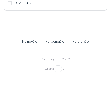
TOP produkt
Najnovšie
Najlacnejšie
Najdrahšie
Zobrazujem 1-12 z 12
strana
z 1