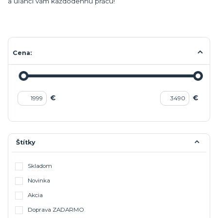
a uľahčí vám každodennú prácu!
Cena:
€
€
Štítky
Skladom
Novinka
Akcia
Doprava ZADARMO