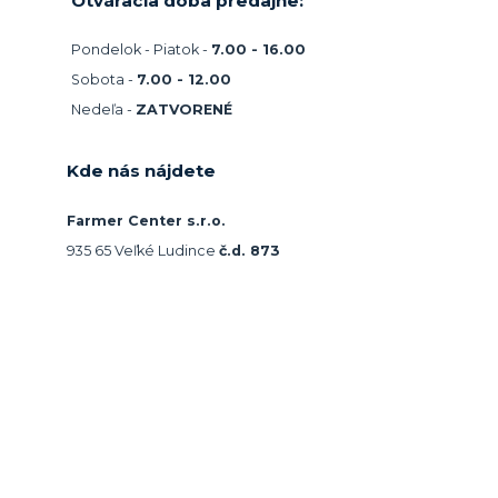
Otváracia doba predajne:
Pondelok - Piatok -
7.00 - 16.00
Sobota -
7.00 - 12.00
Nedeľa -
ZATVORENÉ
Kde nás nájdete
Farmer Center s.r.o.
935 65 Veľké Ludince
č.d. 873