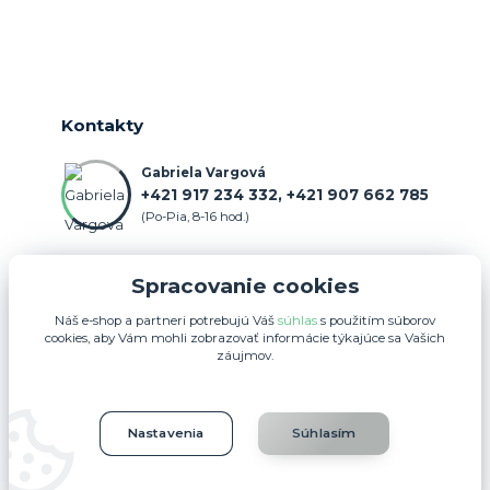
Kontakty
Gabriela Vargová
+421 917 234 332, +421 907 662 785
(Po-Pia, 8-16 hod.)
objednavka@farmercenter.sk
Spracovanie cookies
Náš e-shop a partneri potrebujú Váš
súhlas
s použitím súborov
cookies, aby Vám mohli zobrazovať informácie týkajúce sa Vašich
záujmov.
Upravit sběr cookies.
Nastavenia
Súhlasím
FARMERCENTER.SK 2025