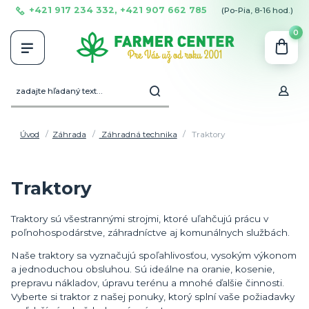
+421 917 234 332, +421 907 662 785
(Po-Pia, 8-16 hod.)
0
Úvod
Záhrada
Záhradná technika
Traktory
Traktory
Traktory sú všestrannými strojmi, ktoré uľahčujú prácu v
poľnohospodárstve, záhradníctve aj komunálnych službách.
Naše traktory sa vyznačujú spoľahlivosťou, vysokým výkonom
a jednoduchou obsluhou. Sú ideálne na oranie, kosenie,
prepravu nákladov, úpravu terénu a mnohé ďalšie činnosti.
Vyberte si traktor z našej ponuky, ktorý splní vaše požiadavky