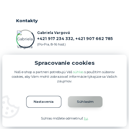
Kontakty
Gabriela Vargová
+421 917 234 332, +421 907 662 785
(Po-Pia, 8-16 hod.)
objednavka@farmercenter.sk
Spracovanie cookies
Náš e-shop a partneri potrebujú Váš
súhlas
s použitím súborov
cookies, aby Vám mohli zobrazovať informácie týkajúce sa Vašich
záujmov.
Upravit sběr cookies.
Nastavenia
Súhlasím
FARMERCENTER.SK 2025
Súhlas môžete odmietnuť
tu
.
Vytvorené na
Eshop-rychlo.sk