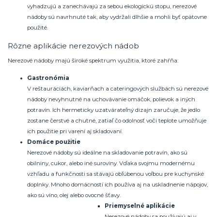
vyhadzujú a zanechávajú za sebou ekologickú stopu, nerezové
nádoby sú navrhnuté tak, aby vydržali dlhšie a mohli byť opätovne
použité.
Rôzne aplikácie nerezových nádob
Nerezové nádoby majú široké spektrum využitia, ktoré zahŕňa:
Gastronómia
V reštauráciách, kaviarňach a cateringových službách sú nerezové
nádoby nevyhnutné na uchovávanie omáčok, polievok a iných
potravín. Ich hermeticky uzatvárateľný dizajn zaručuje, že jedlo
zostane čerstvé a chutné, zatiaľ čo odolnosť voči teplote umožňuje
ich použitie pri varení aj skladovaní.
Domáce použitie
Nerezové nádoby sú ideálne na skladovanie potravín, ako sú
obilniny, cukor, alebo iné suroviny. Vďaka svojmu modernému
vzhľadu a funkčnosti sa stávajú obľúbenou voľbou pre kuchynské
doplnky. Mnoho domácností ich používa aj na uskladnenie nápojov,
ako sú víno, olej alebo ovocné šťavy.
Priemyselné aplikácie
Nerezové nádoby sa používajú aj v