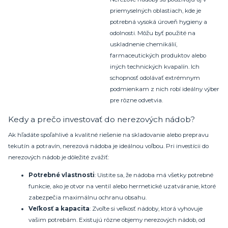
priemyselných oblastiach, kde je
potrebná vysoká úroveň hygieny a
odolnosti. Môžu byť použité na
uskladnenie chemikálií,
farmaceutických produktov alebo
iných technických kvapalín. Ich
schopnosť odolávať extrémnym
podmienkam z nich robí ideálny výber
pre rôzne odvetvia.
Kedy a prečo investovať do nerezových nádob?
Ak hľadáte spoľahlivé a kvalitné riešenie na skladovanie alebo prepravu
tekutín a potravín, nerezová nádoba je ideálnou voľbou. Pri investícii do
nerezových nádob je dôležité zvážiť:
Potrebné vlastnosti
: Uistite sa, že nádoba má všetky potrebné
funkcie, ako je otvor na ventil alebo hermetické uzatváranie, ktoré
zabezpečia maximálnu ochranu obsahu.
Veľkosť a kapacita
: Zvoľte si veľkosť nádoby, ktorá vyhovuje
vašim potrebám. Existujú rôzne objemy nerezových nádob, od