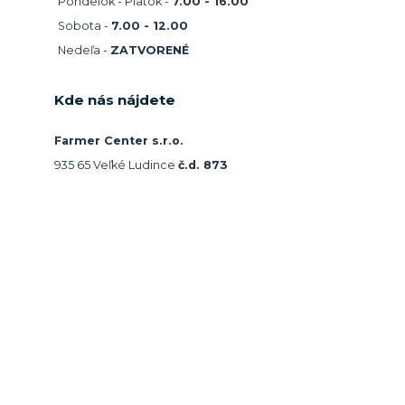
Pondelok - Piatok -
7.00 - 16.00
Sobota -
7.00 - 12.00
Nedeľa -
ZATVORENÉ
Kde nás nájdete
Farmer Center s.r.o.
935 65 Veľké Ludince
č.d. 873