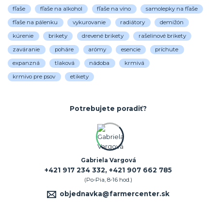
fľaše
fľaše na alkohol
fľaše na víno
samolepky na fľaše
fľaše na pálenku
vykurovanie
radiátory
demižón
kúrenie
brikety
drevené brikety
rašelinové brikety
zaváranie
poháre
arómy
esencie
príchute
expanzná
tlaková
nádoba
krmivá
krmivo pre psov
etikety
Potrebujete poradiť?
Gabriela Vargová
+421 917 234 332, +421 907 662 785
(Po-Pia, 8-16 hod.)
objednavka@farmercenter.sk