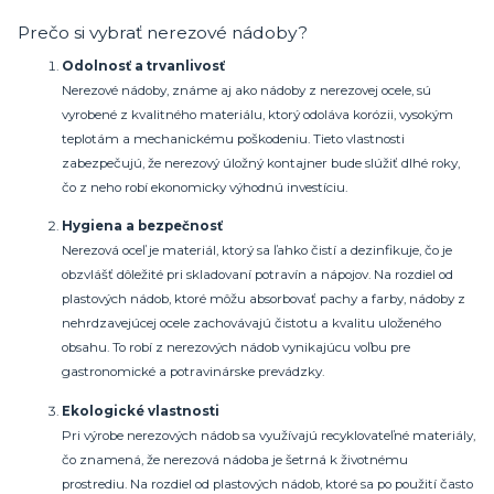
Prečo si vybrať nerezové nádoby?
Odolnosť a trvanlivosť
Nerezové nádoby, známe aj ako nádoby z nerezovej ocele, sú
vyrobené z kvalitného materiálu, ktorý odoláva korózii, vysokým
teplotám a mechanickému poškodeniu. Tieto vlastnosti
zabezpečujú, že nerezový úložný kontajner bude slúžiť dlhé roky,
čo z neho robí ekonomicky výhodnú investíciu.
Hygiena a bezpečnosť
Nerezová oceľ je materiál, ktorý sa ľahko čistí a dezinfikuje, čo je
obzvlášť dôležité pri skladovaní potravín a nápojov. Na rozdiel od
plastových nádob, ktoré môžu absorbovať pachy a farby, nádoby z
nehrdzavejúcej ocele zachovávajú čistotu a kvalitu uloženého
obsahu. To robí z nerezových nádob vynikajúcu voľbu pre
gastronomické a potravinárske prevádzky.
Ekologické vlastnosti
Pri výrobe nerezových nádob sa využívajú recyklovateľné materiály,
čo znamená, že nerezová nádoba je šetrná k životnému
prostrediu. Na rozdiel od plastových nádob, ktoré sa po použití často